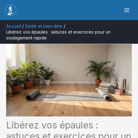
Aller
Rechercher
au
contenu
Accueil
Santé et bien-être
Libérez vos épaules : astuces et exercices pour un
soulagement rapide
Libérez vos épaules :
astuces et exercices pour un