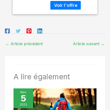
pour une prise en main
déforme pas facilement
sûre ; épaisseur de 6,35
et a un bon effet de
mm offrant un soutien
soutien 【Antidérapant】
confortable et rembourré
La structure à double
et une absorption des
couche garantit
chocs. Matériau TPE
l'antidérapance des deux
durable avec élasticité
côtés. La structure de la
élastique Sangle de
ligne antidérapante à
transport incluse pour un
←
Article précédent
Article suivant
→
l'avant et la structure de
transport facile.
la vague antidérapante à
Dimensions du produit :
l'arrière améliorent
73,6 pouces de long x 24
l'adhérence. La double
pouces de large x 0,24
protection repose
pouces d'épaisseur
fermement sur le sol et
A lire également
soutient le corps, que ce
soit sur un carrelage lisse
ou un plancher en bois
【PORTABLE】Nos tapis
Nov
5
de yoga sont de poids
moyen et peuvent être
2023
facilement enroulés et