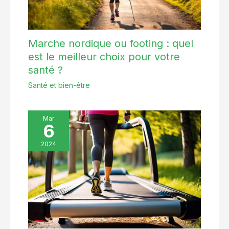
les jours
Marche nordique ou footing : quel
est le meilleur choix pour votre
santé ?
Santé et bien-être
Mar
6
2024