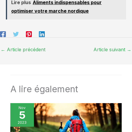
couche garantit
Lire plus
Aliments indispensables pour
Physio sont dotés d'un
l'antidérapance des deux
optimiser votre marche nordique
amorti de qualité
côtés. La structure de la
supérieure pour
ligne antidérapante à
absorber les chocs et
l'avant et la structure de
créer un confort sous
la vague antidérapante à
vos pieds, afin que vous
l'arrière améliorent
puissiez faire vos
l'adhérence. La double
entraînements sans
←
Article précédent
Article suivant
→
protection repose
blesser vos articulations.
fermement sur le sol et
Haute Qualité - Toujours
soutient le corps, que ce
pas convaincu avec
soit sur un carrelage lisse
notre tapis de yoga
ou un plancher en bois
antiderapant? Voyez les
【PORTABLE】Nos tapis
évaluations de milliers de
A lire également
de yoga sont de poids
clients satisfaits ci-
moyen et peuvent être
dessous! Transportable -
facilement enroulés et
Notre tapis pilates est
emportés partout,
Nov
livré avec une sangle de
5
convenant aussi bien aux
transport gratuite
hommes qu'aux
enroulée à l'intérieur, ce
2023
femmes. Une sangle est
qui le rend idéal pour une
incluse afin que vous