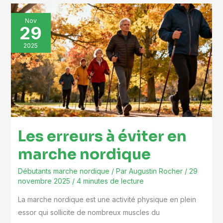
Les
Nov
29
erreurs
à
2025
éviter
en
marche
nordique
Les erreurs à éviter en
marche nordique
Débutants marche nordique
/ Par
Augustin Rocher
/
29
novembre 2025
/
4 minutes de lecture
La marche nordique est une activité physique en plein
essor qui sollicite de nombreux muscles du