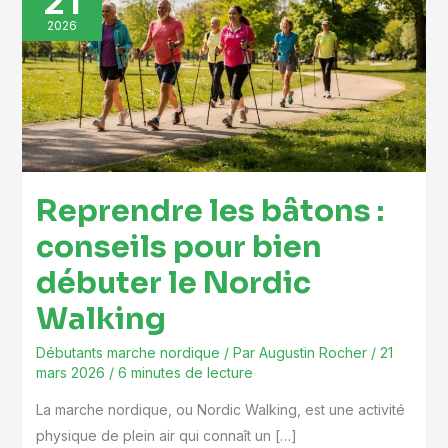
21
bâtons
2026
:
conseils
pour
bien
débuter
le
Reprendre les bâtons :
Nordic
Walking
conseils pour bien
débuter le Nordic
Walking
Débutants marche nordique
/ Par
Augustin Rocher
/
21
mars 2026
/
6 minutes de lecture
La marche nordique, ou Nordic Walking, est une activité
physique de plein air qui connaît un […]