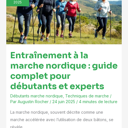
la
2025
marche
nordique
:
guide
complet
pour
Entraînement à la
débutants
et
marche nordique : guide
experts
complet pour
débutants et experts
Débutants marche nordique
,
Techniques de marche
/
Par
Augustin Rocher
/
24 juin 2025
/
4 minutes de lecture
La marche nordique, souvent décrite comme une
marche accélérée avec l’utilisation de deux bâtons, se
révèle