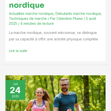
nordique
Actualités marche nordique
,
Débutants marche nordique
,
Techniques de marche
/ Par
Célestine Plume
/
5 août
2025
/
4 minutes de lecture
La marche nordique, souvent méconnue, se distingue
par sa capacité à offrir une activité physique complète
Lire la suite
Calendrier
Juil
24
Entraînements
de
2025
Marche
Nordique