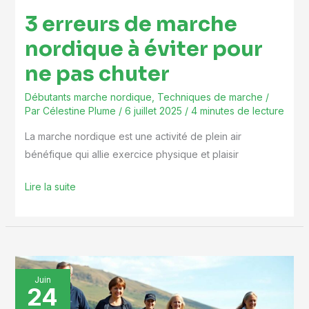
ne
3 erreurs de marche
pas
chuter
nordique à éviter pour
ne pas chuter
Débutants marche nordique
,
Techniques de marche
/
Par
Célestine Plume
/
6 juillet 2025
/
4 minutes de lecture
La marche nordique est une activité de plein air
bénéfique qui allie exercice physique et plaisir
Lire la suite
Entraînement
Juin
24
à