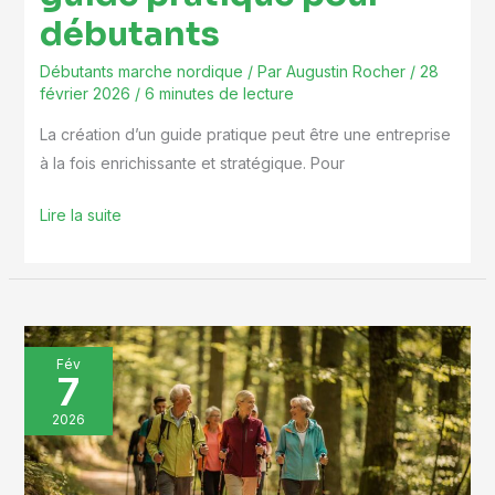
débutants
Débutants marche nordique
/ Par
Augustin Rocher
/
28
février 2026
/
6 minutes de lecture
La création d’un guide pratique peut être une entreprise
à la fois enrichissante et stratégique. Pour
Lire la suite
Marche
Fév
7
nordique
:
2026
découvertes
et