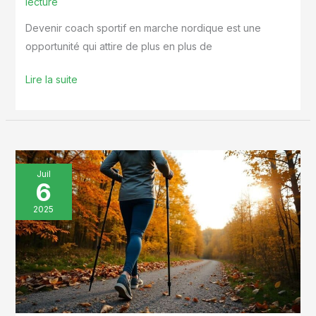
lecture
Devenir coach sportif en marche nordique est une
opportunité qui attire de plus en plus de
Lire la suite
3
Juil
6
erreurs
de
2025
marche
nordique
à
éviter
pour