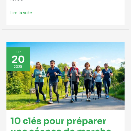
Lire la suite
10
Juin
20
clés
pour
2025
préparer
une
séance
de
marche
nordique
10 clés pour préparer