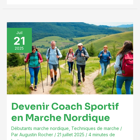
Devenir
Juil
21
Coach
Sportif
2025
en
Marche
Nordique
Devenir Coach Sportif
en Marche Nordique
Débutants marche nordique
,
Techniques de marche
/
Par
Augustin Rocher
/
21 juillet 2025
/
4 minutes de