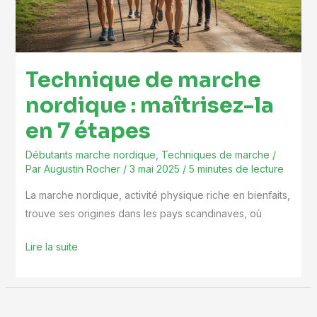
maîtrisez-
la
en
7
Technique de marche
étapes
nordique : maîtrisez-la
en 7 étapes
Débutants marche nordique
,
Techniques de marche
/
Par
Augustin Rocher
/
3 mai 2025
/
5 minutes de lecture
La marche nordique, activité physique riche en bienfaits,
trouve ses origines dans les pays scandinaves, où
Lire la suite