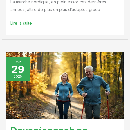
La marche nordique, en plein essor ces dernières
années, attire de plus en plus d’adeptes grâce
Lire la suite
Devenir
Avr
29
coach
en
2025
marche
nordique
:
guide
complet