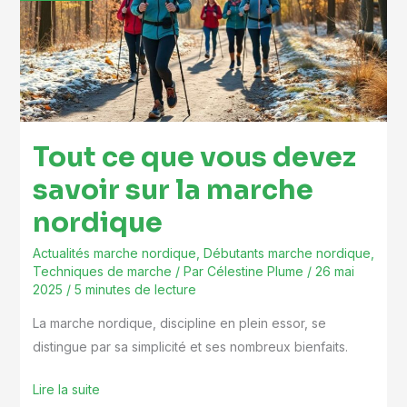
vous
devez
savoir
sur
la
marche
Tout ce que vous devez
nordique
savoir sur la marche
nordique
Actualités marche nordique
,
Débutants marche nordique
,
Techniques de marche
/ Par
Célestine Plume
/
26 mai
2025
/
5 minutes de lecture
La marche nordique, discipline en plein essor, se
distingue par sa simplicité et ses nombreux bienfaits.
Lire la suite