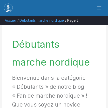
Aller
Rechercher
au
contenu
Accueil
Débutants marche nordique
Page 2
Débutants
marche nordique
Bienvenue dans la catégorie
« Débutants » de notre blog
« Fan de marche nordique » !
Que vous soyez un novice