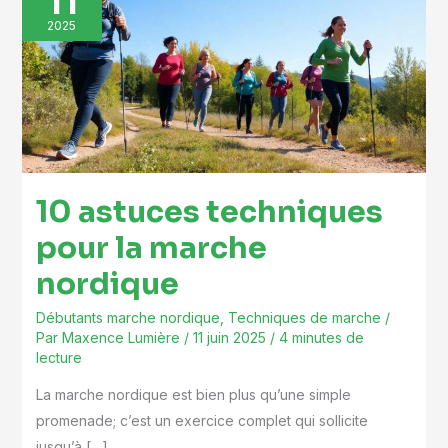
11
techniques
2025
pour
la
marche
nordique
10 astuces techniques
pour la marche
nordique
Débutants marche nordique
,
Techniques de marche
/
Par
Maxence Lumière
/
11 juin 2025
/
4 minutes de
lecture
La marche nordique est bien plus qu’une simple
promenade; c’est un exercice complet qui sollicite
jusqu’à […]