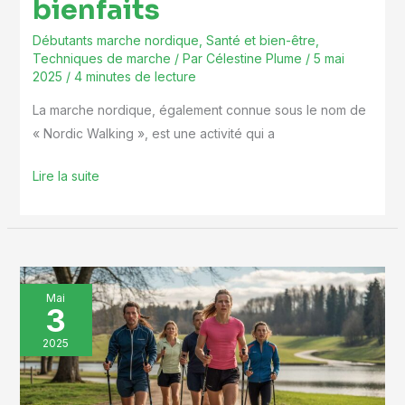
bienfaits
Débutants marche nordique
,
Santé et bien-être
,
Techniques de marche
/ Par
Célestine Plume
/
5 mai
2025
/
4 minutes de lecture
La marche nordique, également connue sous le nom de
« Nordic Walking », est une activité qui a
Lire la suite
Technique
Mai
3
de
marche
2025
nordique
: