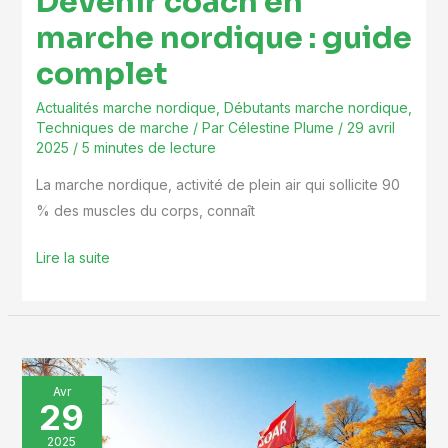
Devenir coach en
marche nordique : guide
complet
Actualités marche nordique
,
Débutants marche nordique
,
Techniques de marche
/ Par
Célestine Plume
/
29 avril
2025
/
5 minutes de lecture
La marche nordique, activité de plein air qui sollicite 90
% des muscles du corps, connaît
Lire la suite
5
Avr
29
Conseils
Pour
2025