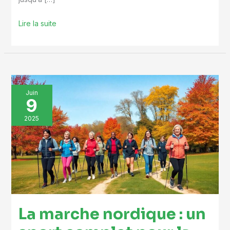
Lire la suite
La
Juin
9
marche
nordique
2025
:
un
sport
complet
pour
la
La marche nordique : un
forme