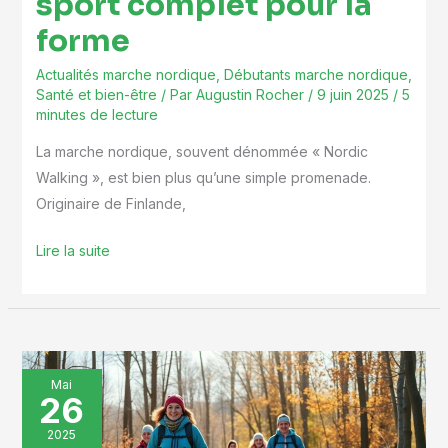
sport complet pour la
forme
Actualités marche nordique
,
Débutants marche nordique
,
Santé et bien-être
/ Par
Augustin Rocher
/
9 juin 2025
/
5
minutes de lecture
La marche nordique, souvent dénommée « Nordic
Walking », est bien plus qu’une simple promenade.
Originaire de Finlande,
Lire la suite
Tout
Mai
26
ce
que
2025