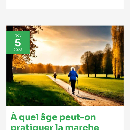
À
Nov
5
quel
âge
2023
peut-
on
pratiquer
la
marche
nordique
?
À quel âge peut-on
pratiquer la marche