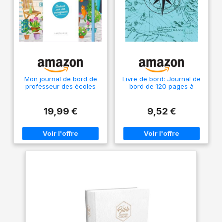
Mon journal de bord de
Livre de bord: Journal de
professeur des écoles
bord de 120 pages à
2026-2027
remplir,contenant les
éléments pertinents pour
le suivi de la navigation
19,99 €
9,52 €
et la sécurité du navire
pour ... vos croisières et
suivre les maintenances.