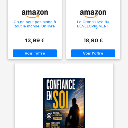
On ne peut pas plaire à
Le Grand Livre du
tout le monde: Un livre
DÉVELOPPEMENT
sur la confiance en soi
PERSONNEL: | 6 LIVRES
EN 1 | : Explorez Toutes
les Clés du
13,99 €
18,90 €
Développement
Personnel, Découvrez
Comment Libérer votre
Potentiel et Améliorer
votre Vie.