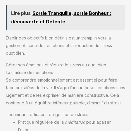
de notes, des citations inspirantes, des défis mensuels, et
plus encore. Découvrez notre collection complète : visitez
notre boutique de marque pour voir les 18 modèles de
Lire plus
Sortie Tranquille, sortie Bonheur :
couverture, ainsi que d'autres tailles de planificateur et
accessoires de bureau coordonnés pour les femmes, les
découverte et Détente
étudiants, les enseignants et les professionnels. L'impact
qui compte : fondée par des femmes et construite avec un
but, Bloom est une petite entreprise socialement honorée
Établir des objectifs bien définis est un tremplin vers la
comme une chambre de commerce des États-Unis Top 100
des petites entreprises. À chaque achat, vous aidez des
gestion efficace des émotions et la réduction du stress
programmes d'alimentation qui font une réelle différence.
quotidien.
Gérer ses émotions et réduire le stress au quotidien
La maîtrise des émotions
Se comprendre émotionnellement est essentiel pour faire
face aux aléas de la vie. Il s’agit d’accueillir ses émotions sans
jugement et de les exprimer de manière constructive. Cela
contribue à un équilibre intérieur paisible, diminutif du stress.
Techniques efficaces de gestion du stress
Pratique régulière de la
méditation
pour apaiser
l’esprit.