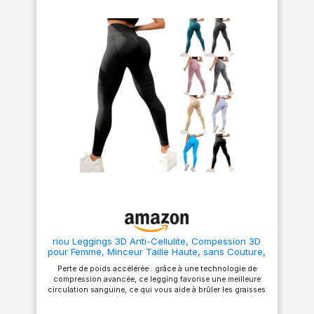
DOUX - Les leggings pour
femmes sont aussi doux que
du beurre, offrant un niveau
de confort inégalé. La texture
lisse vous donnera
l'impression de porter une
deuxième peau, permettant un
mouvement sans restriction,
sans être transparent. TAILLE
HAUTE - La large bande de
taille offre un contrôle du
ventre et un aspect élancé,
aide à aplatir le ventre et à
accentuer la taille, tandis que
le style taille haute allonge les
jambes et améliore votre
silhouette, vous donnant l'air
plus mince. POLYVALENT -
Que ce soit pour un look chic
au travail ou décontracté le
week-end, les leggings
SINOPHANT ont de quoi vous
riou Leggings 3D Anti-Cellulite, Compession 3D
satisfaire. Nos leggings sont
pour Femme, Minceur Taille Haute, sans Couture,
le choix parfait pour la course,
Pantalon de Sport pour Course à Pied, Yoga
le yoga, la danse, le jogging,
Perte de poids accélérée : grâce à une technologie de
Fitness Pantalon Sport Noir
les exercices aérobiques, le
compression avancée, ce legging favorise une meilleure
Pilates ou tout entraînement
circulation sanguine, ce qui vous aide à brûler les graisses
en salle de sport. Ils sont
plus rapidement. Réduction de la cellulite : le design spécial
également une excellente
du tissu agit sur les zones à problèmes, réduisant