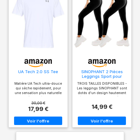
UA Tech 2.0 SS Tee
SINOPHANT 2 Pièces
Leggings Sport pour
Femmes Taille Haute,
Matière UA Tech ultra-douce
TROIS TAILLES DISPONIBLES -
Legging Opaque pour
qui sèche rapidement, pour
Les leggings SINOPHANT sont
Gym Sport Yoga(#2
une sensation plus naturelle
dotés d'un design hautement
pièces Noir/Noir,L-XL)
Matière qui élimine la
élastique qui convient à un
transpiration et sèche très
large éventail de types de
30,00 €
14,99 €
rapidement Nouvelle coupe
corps. Ne vous inquiétez pas
17,99 €
aérodynamique et ourlet
des tailles, car ils offrent une
arrondi UA Tech est notre
incroyable adaptabilité - même
équipement d'entraînement
les personnes ayant des
original incontournable:
cuisses plus larges ou des
ample, léger et il vous garde
cadres plus petits peuvent
au frais
trouver une paire de leggings
parfaitement adaptée. SUPER