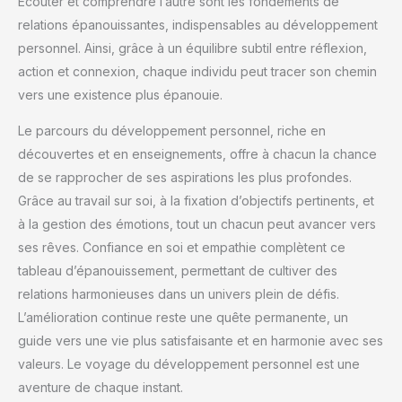
Écouter et comprendre l’autre sont les fondements de
ergonomique naspaluro est un bon choix ! Ééconomie
D'espace: L'accoudoir peut être tourné vers le haut et vers
relations épanouissantes, indispensables au développement
le bas à volonté. Les accoudoirs rembourrés sont parfaits
personnel. Ainsi, grâce à un équilibre subtil entre réflexion,
pour soutenir vos coudes lorsque vous travaillez. Ou
lorsque vous n'avez pas besoin d'utiliser la chaise, vous
action et connexion, chaque individu peut tracer son chemin
pouvez relever les accoudoirs et pousser la chaise sous la
table pour gagner de la place. Facile à Assembler: Cette
vers une existence plus épanouie.
chaise de bureau est très facile à installer, seulement 6
étapes, et est livrée avec toutes les pièces nécessaires et un
manuel d'utilisation détaillé, une personne peut terminer
Le parcours du développement personnel, riche en
l'installation en seulement 15 minutes !
découvertes et en enseignements, offre à chacun la chance
de se rapprocher de ses aspirations les plus profondes.
Grâce au travail sur soi, à la fixation d’objectifs pertinents, et
à la gestion des émotions, tout un chacun peut avancer vers
ses rêves. Confiance en soi et empathie complètent ce
tableau d’épanouissement, permettant de cultiver des
relations harmonieuses dans un univers plein de défis.
L’amélioration continue reste une quête permanente, un
guide vers une vie plus satisfaisante et en harmonie avec ses
valeurs. Le voyage du développement personnel est une
aventure de chaque instant.