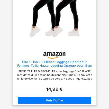
Bienvenue dans notre
boutique. - Veuillez utiliser
notre tableau des tailles pour
confirmer votre taille. Lavage
en machine avec un filet de
lavage ou lavage à la main à
l'eau froide, ne pas repasser.
Style Élégant et Pratique： Le
short legging anti cellulite
allie esthétisme moderne et
fonctionnalité, parfait pour le
sport comme pour les sorties
du quotidien.Par exemple : la
course à pied, le fitness, le
sport, le yoga, la danse, le
vélo, la randonnée,
SINOPHANT 2 Pièces Leggings Sport pour
l'équitation, le travail, les
Femmes Taille Haute, Legging Opaque pour Gym
voyages, le shopping et
Sport Yoga(#2 pièces Noir/Noir,L-XL)
d'autres activités d'intérieur et
TROIS TAILLES DISPONIBLES - Les leggings SINOPHANT
d'extérieur.
sont dotés d'un design hautement élastique qui convient à
un large éventail de types de corps. Ne vous inquiétez pas
des tailles, car ils offrent une incroyable adaptabilité - même
les personnes ayant des cuisses plus larges ou des cadres
14,99 €
plus petits peuvent trouver une paire de leggings
parfaitement adaptée. SUPER DOUX - Les leggings pour
femmes sont aussi doux que du beurre, offrant un niveau de
confort inégalé. La texture lisse vous donnera l'impression
de porter une deuxième peau, permettant un mouvement
sans restriction, sans être transparent. TAILLE HAUTE - La