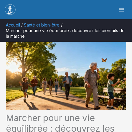
Aller
Rechercher
au
contenu
Accueil
Santé et bien-être
Marcher pour une vie équilibrée : découvrez les bienfaits de
la marche
Marcher pour une vie
équilibrée : découvrez les