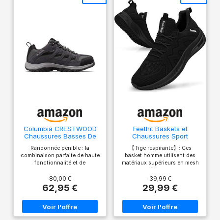
Columbia CRESTWOOD
Feethit Baskets et
Chaussures Basses De
Chaussures Sport
Randonnée Et Trekking
Homme Basquettes
Randonnée pénible : la
【Tige respirante】: Ces
Homme, Noir (Shark x
Tennis Course Noir 44
combinaison parfaite de haute
basket homme utilisent des
Columbia Grey), 42 EU
fonctionnalité et de
matériaux supérieurs en mesh
performance, ce randonneur
et synthétiques. Le tissu
polyvalent vous offrira des
tricoté est confortable,
80,00 €
39,99 €
années de service confortable
respirant et léger pour garder
62,95 €
29,99 €
vos pieds au sec pendant
l'exercice. 【 Intérieur
confortable 】 : l'intérieur des
chaussures homme est