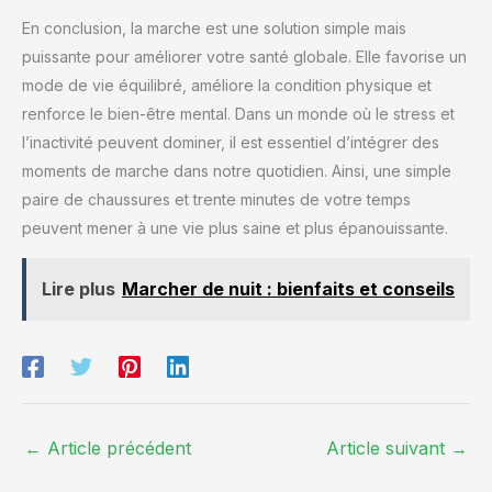
large bande de taille offre un contrôle du ventre et un
En conclusion, la marche est une solution simple mais
aspect élancé, aide à aplatir le ventre et à accentuer la taille,
tandis que le style taille haute allonge les jambes et améliore
puissante pour améliorer votre santé globale. Elle favorise un
votre silhouette, vous donnant l'air plus mince.
POLYVALENT - Que ce soit pour un look chic au travail ou
mode de vie équilibré, améliore la condition physique et
décontracté le week-end, les leggings SINOPHANT ont de
quoi vous satisfaire. Nos leggings sont le choix parfait pour
renforce le bien-être mental. Dans un monde où le stress et
la course, le yoga, la danse, le jogging, les exercices
l’inactivité peuvent dominer, il est essentiel d’intégrer des
aérobiques, le Pilates ou tout entraînement en salle de
sport. Ils sont également une excellente option pour les
moments de marche dans notre quotidien. Ainsi, une simple
week-ends paresseux à la maison. Il vous suffit de mettre un
pull confortable et vous êtes prêt(e) à partir! CONSEILS
paire de chaussures et trente minutes de votre temps
D'ENTRETIEN - Veuillez les laver avec des couleurs
peuvent mener à une vie plus saine et plus épanouissante.
similaires, LAVAGE EN MACHINE à l'eau froide, ne pas utiliser
d'eau de Javel et ne pas repasser. Si vous avez des
questions, n'hésitez pas à nous contacter!
Lire plus
Marcher de nuit : bienfaits et conseils
←
Article précédent
Article suivant
→