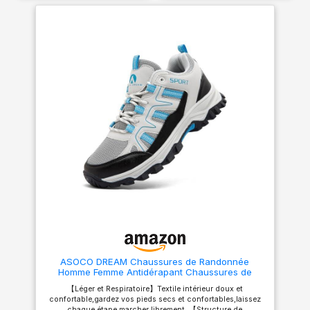
fabriqué en textile et en coton
respirant hautement élastique.
Amorti et absorption des
chocs accrus, offrant un
confort même en position
debout et en marchant
pendant une longue période.
【Antidérapant et antichoc】:
Ces chaussures de sport pour
hommes sont fabriquées en
EVA et en caoutchouc
résistant. L'EVA offre une
absorption des chocs, un
amorti et un soutien efficaces.
La semelle extérieure en
caoutchouc est antidérapante
et résistante à l'usure.
【Glisser sur & À lacets】: Les
sneakers homme avec
doublure synthétique
élastique et douce protègent
votre talon arrière de
l'abrasion, ce qui est pratique
à mettre et à enlever. Les
lacets peuvent être facilement
ASOCO DREAM Chaussures de Randonnée
ajustés pour mieux s'adapter à
Homme Femme Antidérapant Chaussures de
vos pieds. 【Plusieurs
Trekking Respirant Chaussure de Marche,Beige
Occacions】: Les baskets et
【Léger et Respiratoire】Textile intérieur doux et
Bleu,43 EU
chaussures de sport homme
confortable,gardez vos pieds secs et confortables,laissez
conviennent à la course, à la
chaque étape marcher librement. 【Structure de