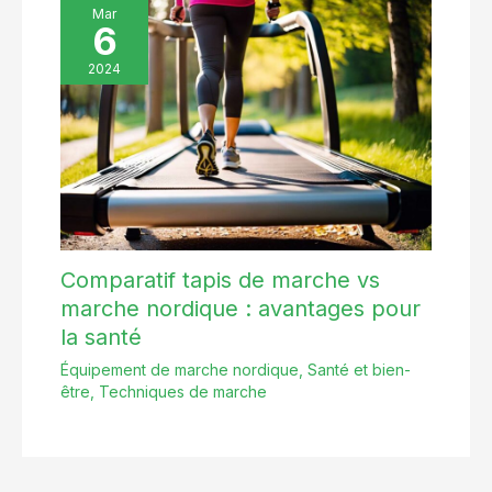
Mar
6
2024
Comparatif tapis de marche vs
marche nordique : avantages pour
la santé
Équipement de marche nordique
,
Santé et bien-
être
,
Techniques de marche