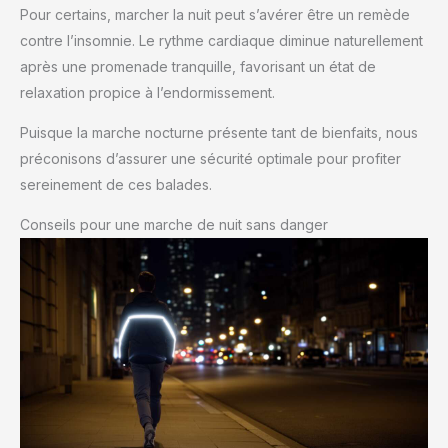
Pour certains, marcher la nuit peut s’avérer être un remède
contre l’insomnie. Le rythme cardiaque diminue naturellement
après une promenade tranquille, favorisant un état de
relaxation propice à l’endormissement.
Puisque la marche nocturne présente tant de bienfaits, nous
préconisons d’assurer une sécurité optimale pour profiter
sereinement de ces balades.
Conseils pour une marche de nuit sans danger