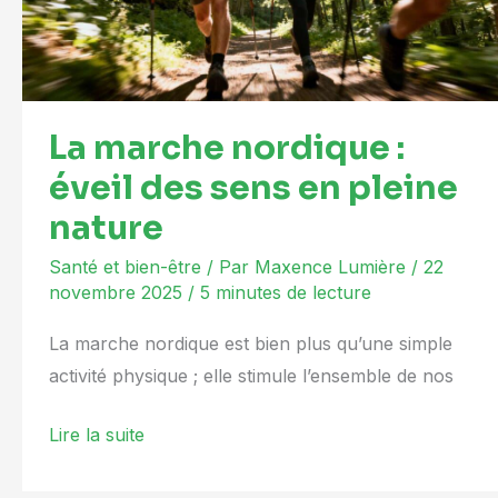
des
sens
en
pleine
La marche nordique :
nature
éveil des sens en pleine
nature
Santé et bien-être
/ Par
Maxence Lumière
/
22
novembre 2025
/
5 minutes de lecture
La marche nordique est bien plus qu’une simple
activité physique ; elle stimule l’ensemble de nos
Lire la suite