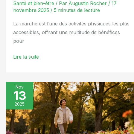
Santé et bien-être
/ Par
Augustin Rocher
/
17
novembre 2025
/
5 minutes de lecture
La marche est l’une des activités physiques les plus
accessibles, offrant une multitude de bénéfices
pour
Lire la suite
Nov
13
Quand
je
2025
marche
:
bienfaits