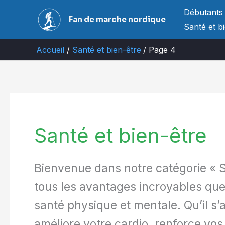
Aller
Débutants
Fan de marche nordique
au
Santé et b
contenu
Accueil
Santé et bien-être
Page 4
Santé et bien-être
Bienvenue dans notre catégorie « Sa
tous les avantages incroyables que
santé physique et mentale. Qu’il 
améliore votre cardio, renforce v