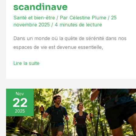
scandinave
Santé et bien-être
/ Par
Célestine Plume
/
25
novembre 2025
/
4 minutes de lecture
Dans un monde où la quête de sérénité dans nos
espaces de vie est devenue essentielle,
Lire la suite
Nov
22
La
marche
2025
nordique
:
éveil