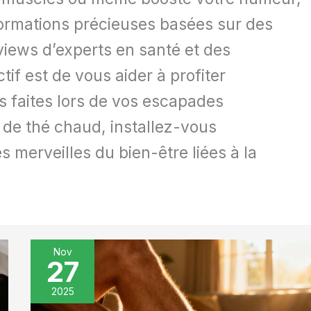
nformations précieuses basées sur des
views d’experts en santé et des
if est de vous aider à profiter
 faites lors de vos escapades
 de thé chaud, installez-vous
 merveilles du bien-être liées à la
Nov
27
Douleurs
aux
2025
jambiers