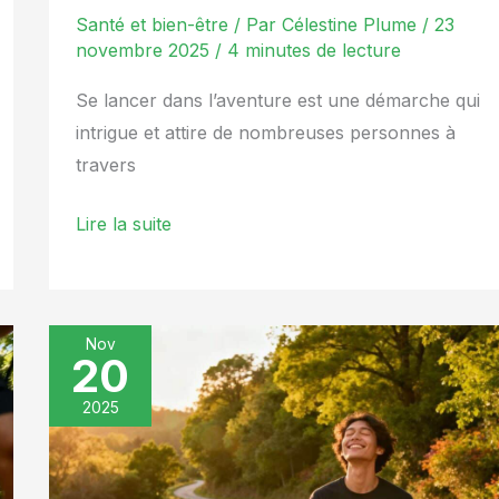
Santé et bien-être
/ Par
Célestine Plume
/
23
novembre 2025
/
4 minutes de lecture
Se lancer dans l’aventure est une démarche qui
intrigue et attire de nombreuses personnes à
travers
Lire la suite
Nov
20
Philosophie
de
2025
la
marche
: