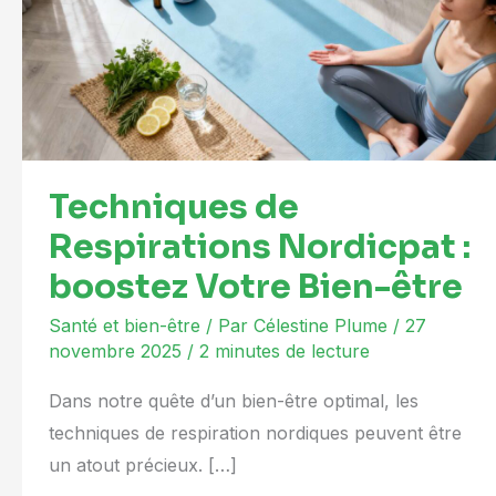
Nordicpat
:
boostez
Votre
Bien-
être
Techniques de
Respirations Nordicpat :
boostez Votre Bien-être
Santé et bien-être
/ Par
Célestine Plume
/
27
novembre 2025
/
2 minutes de lecture
Dans notre quête d’un bien-être optimal, les
techniques de respiration nordiques peuvent être
un atout précieux. […]