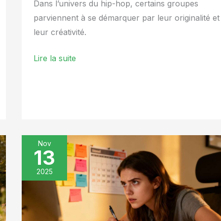
Dans l’univers du hip-hop, certains groupes
parviennent à se démarquer par leur originalité et
leur créativité.
Lire la suite
Nov
13
Comment
définir
2025
et
atteindre
ses