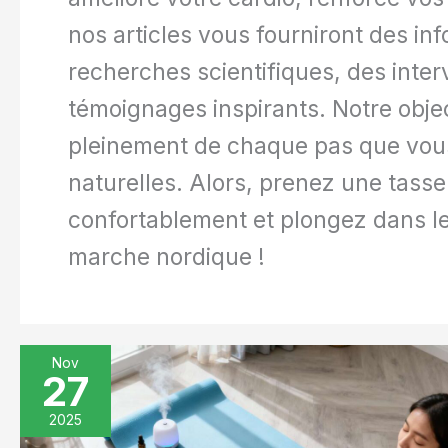
nos articles vous fourniront des i
recherches scientifiques, des inter
témoignages inspirants. Notre object
pleinement de chaque pas que vous
naturelles. Alors, prenez une tasse
confortablement et plongez dans les
marche nordique !
Nov
27
Techniques
de
2025
Respirations