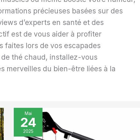
nformations précieuses basées sur des
views d’experts en santé et des
if est de vous aider à profiter
 faites lors de vos escapades
 de thé chaud, installez-vous
 merveilles du bien-être liées à la
Mai
24
Test
du
2025
tapis