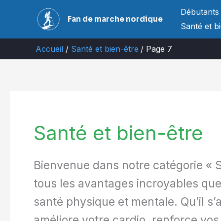
Aller
Débutants
Fan de marche nordique
au
Santé et b
contenu
Accueil
Santé et bien-être
Page 7
Santé et bien-être
Bienvenue dans notre catégorie « Sa
tous les avantages incroyables que
santé physique et mentale. Qu’il 
améliore votre cardio, renforce v