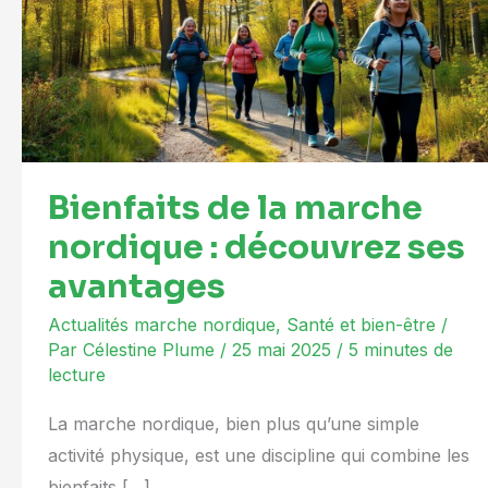
marche
nordique
:
découvrez
ses
avantages
Bienfaits de la marche
nordique : découvrez ses
avantages
Actualités marche nordique
,
Santé et bien-être
/
Par
Célestine Plume
/
25 mai 2025
/
5 minutes de
lecture
La marche nordique, bien plus qu’une simple
activité physique, est une discipline qui combine les
bienfaits […]