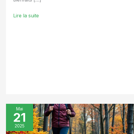
Lire la suite
Mai
21
Routine
sportive
2025
100