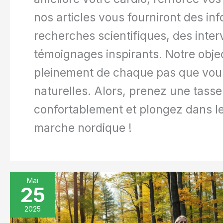
nos articles vous fourniront des i
recherches scientifiques, des inter
témoignages inspirants. Notre object
pleinement de chaque pas que vous
naturelles. Alors, prenez une tasse
confortablement et plongez dans les
marche nordique !
Mai
25
Bienfaits
de
2025
la