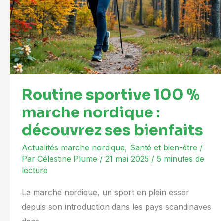
%
marche
nordique
:
découvrez
ses
Routine sportive 100 %
bienfaits
marche nordique :
découvrez ses bienfaits
Actualités marche nordique
,
Santé et bien-être
/
Par
Célestine Plume
/
21 mai 2025
/
5 minutes de
lecture
La marche nordique, un sport en plein essor
depuis son introduction dans les pays scandinaves