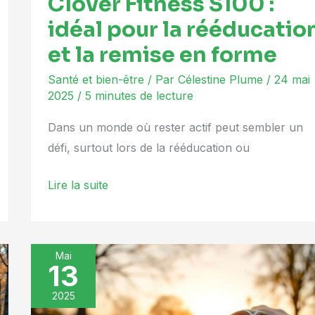
Clover Fitness S100 :
idéal pour la rééducatio
et la remise en forme
Santé et bien-être
/ Par
Célestine Plume
/
24 mai
2025
/
5 minutes de lecture
Dans un monde où rester actif peut sembler un
défi, surtout lors de la rééducation ou
Lire la suite
Mai
13
Comprendre
la
2025
pulsation