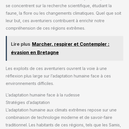
3 boutons en façade, 4 côtés - Port de communication
se concentrent sur la recherche scientifique, étudiant la
USB-C Inclut des cartes de la France de l'Institut
Géographique National (IGN) : France IGN Topo 1:25.000 (5
faune, la flore ou les changements climatiques. Quel que soit
dalles), France IGN Topo 1:100.000 (tout le pays), France
IGN Topo 1:1.000.000 (tout le pays), OSM Monde, Relief 3D
leur but, ces aventuriers contribuent à enrichir notre
Il comprend également : Abonnement au planificateur
compréhension de ces régions extrêmes.
d'itinéraire extérieur (logiciel Land), App de navegation (App
TwoNav), service d'urgence et localisation en direct
(SeeMe), espace de stockage dans le cloud virtuel (Cloud
GO), accessoires pour le GPS...
Lire plus
Marcher, respirer et Contempler :
évasion en Bretagne
Les exploits de ces aventuriers ouvrent la voie à une
réflexion plus large sur l’adaptation humaine face à ces
environnements difficiles.
L’adaptation humaine face à la rudesse
Stratégies d’adaptation
L’adaptation humaine aux climats extrêmes repose sur une
combinaison de technologie moderne et de savoir-faire
traditionnel. Les habitants de ces régions, tels que les Samis,