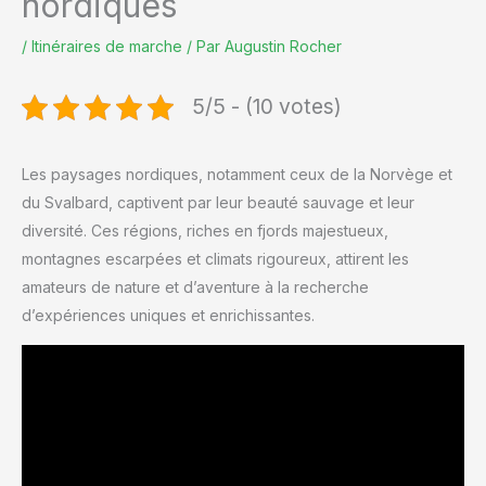
nordiques
/
Itinéraires de marche
/ Par
Augustin Rocher
5/5 - (10 votes)
Les paysages nordiques, notamment ceux de la Norvège et
du Svalbard, captivent par leur beauté sauvage et leur
diversité. Ces régions, riches en fjords majestueux,
montagnes escarpées et climats rigoureux, attirent les
amateurs de nature et d’aventure à la recherche
d’expériences uniques et enrichissantes.