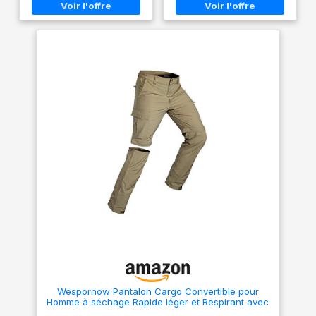
éclair principale et les
prolongée. 【Protection
fermetures éclair des poches
contre les intempéries】Cette
sont imperméables, ce qui la
veste imperméable d'extérieur
rend adaptée à la plupart des
vous protège efficacement
jours de pluie. 【Veste de pluie
des pluies fines et des bruines
respirante pour homme】Le
(elle n'est pas adaptée aux
tissu imperméable de la veste
fortes averses), vous gardant
de pluie est également
au sec et à l'aise. Elle vous
respirant, avec une
protège également des UV et
perméabilité à l'humidité
du vent, ce qui la rend idéale
atteignant 5000 g/m²/24 h, ce
en toute saison. 【Conception
qui garantit qu'elle est à la fois
pratique】Cette veste unisexe
imperméable et confortable à
est polyvalente : elle peut
porter sans être trop chaude.
servir d'imperméable, de
【Veste de pluie légère pour
chapeau de soleil, de
homme】La veste de pluie
manchettes solaires ou de
pour homme est ultra-légère.
veste légère. Parfaite au
Équipée d'un sac de
quotidien et pour diverses
rangement, elle se glisse
activités de plein air. 【Facile à
facilement dans un sac à
ranger】Grâce à sa housse de
main, un sac à dos ou une
rangement incluse, vous
valise, pour un encombrement
pouvez ranger la veste
minimal. 【Imperméable
facilement et l'emporter
ajustable】Imperméable pour
partout avec vous : dans un
homme avec capuche, bord
sac à dos, un sac à main ou
ajustable à cordon pour
une voiture. Ainsi, vous serez
empêcher la pluie de pénétrer ;
paré(e) aux changements de
Wespornow Pantalon Cargo Convertible pour
fermetures Velcro et poignets
météo imprévus sans craindre
Homme à séchage Rapide léger et Respirant avec
élastiques pour empêcher la
d'être mouillé(e).
Fermeture éclair pour randonnée, l'extérieur, la
pluie de s'infiltrer ; cordon
【Polyvalent】Cet