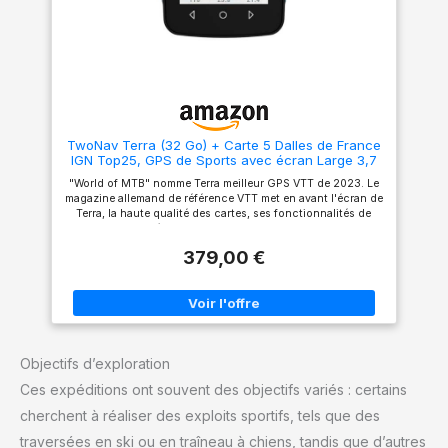
TwoNav Terra (32 Go) + Carte 5 Dalles de France
IGN Top25, GPS de Sports avec écran Large 3,7
Pouces pour Montagne, randonnée, VTT, vélo
"World of MTB" nomme Terra meilleur GPS VTT de 2023. Le
magazine allemand de référence VTT met en avant l'écran de
Terra, la haute qualité des cartes, ses fonctionnalités de
connectivité et sa synchronisation avec d'autres
applications d'entraînement. Chargez un nombre infini
379,00 €
d'itinéraires et créez-les même vous-même point à point sur
des cartes topographiques fiables et très détaillées. Si un
parcours ne vous convainc pas, adaptez-le à vous en
modifiant son tracé, créez des bifurcations et des variantes.
Vous serez toujours en contrôle. La lumière intense du soleil
lors de vos sorties ne sera plus un problème, avec l'écran
puissant de Terra vous éviterez les reflets et le manque de
Objectifs d’exploration
visibilité, vous y trouverez des chemins non balisés et
d'autres points d'intérêt proches de votre position actuelle.
Ces expéditions ont souvent des objectifs variés : certains
Caractéristiques : Réseaux satellites GPS, Galileo, Glonass,
BeiDou - Doubles technologies Bluetooth, Wi-Fi 5G, SBAS-
cherchent à réaliser des exploits sportifs, tels que des
EGNOS - Dimensions 80 x 115 x 19 mm - Résolution 480 x
640 pixels (3.7'') - Poids 198 gr - Autonomie standard 15 h -
traversées en ski ou en traîneau à chiens, tandis que d’autres