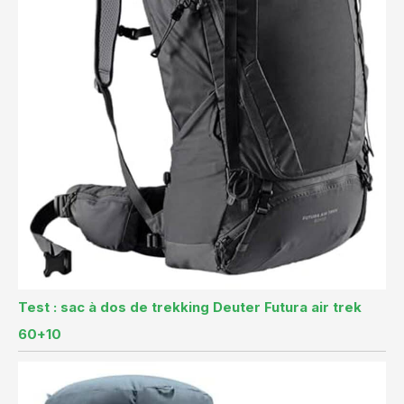
Test : sac à dos de trekking Deuter Futura air trek
60+10