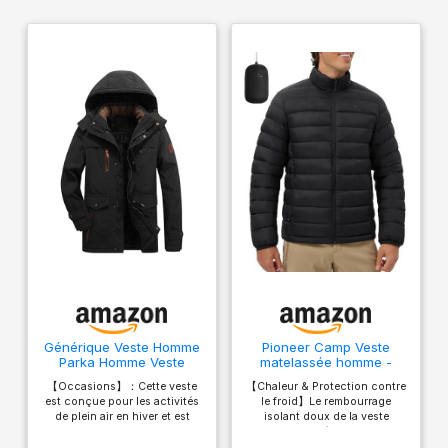
Générique Veste Homme
Pioneer Camp Veste
Parka Homme Veste
matelassée homme -
Polaire Doudoune
Veste de transition légère
【Occasions】：Cette veste
【Chaleur & Protection contre
Capuche Hiver Longue
et chaude style
est conçue pour les activités
le froid】Le rembourrage
Chaud Jacket Blouson
doudoune, imperméable
de plein air en hiver et est
isolant doux de la veste
Moto Chaude Vetement a
et coupe-vent, manteau
parfaite pour les aventures de
matelassée homme
Duvet Plume Chauffante
d'hiver avec 4 poches,
voyage en hiver telles que le
emprisonne efficacement la