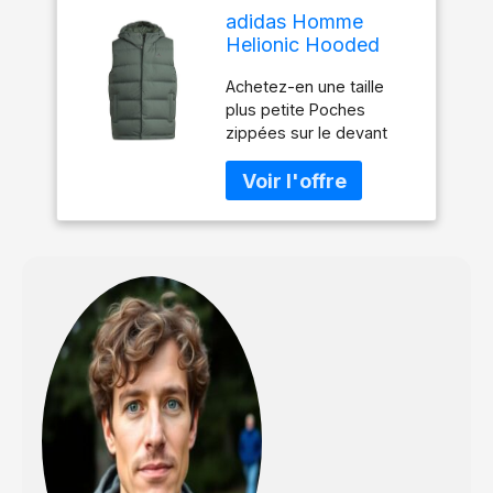
adidas Homme
Helionic Hooded
Down Vest, Green
Achetez-en une taille
Oxide, L
plus petite Poches
zippées sur le devant
Capuche moulante avec
bordure élastique sur les
côtés