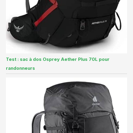
Test : sac à dos Osprey Aether Plus 70L pour
randonneurs