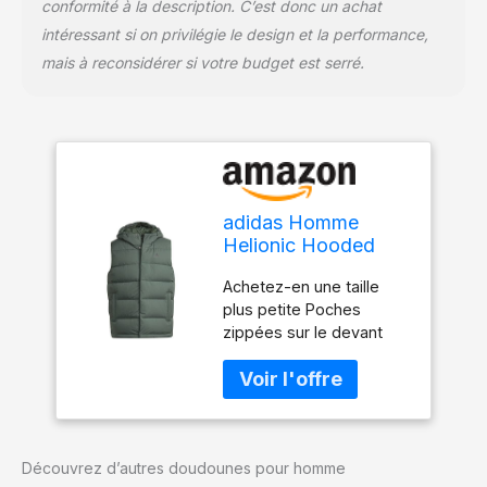
conformité à la description. C’est donc un achat
intéressant si on privilégie le design et la performance,
mais à reconsidérer si votre budget est serré.
adidas Homme
Helionic Hooded
Down Vest, Green
Achetez-en une taille
Oxide, L
plus petite Poches
zippées sur le devant
Capuche moulante avec
bordure élastique sur les
côtés
Découvrez d’autres doudounes pour homme