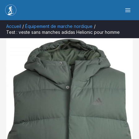
Aller
Rechercher
au
contenu
Accueil
Équipement de marche nordique
Test : veste sans manches adidas Helionic pour homme