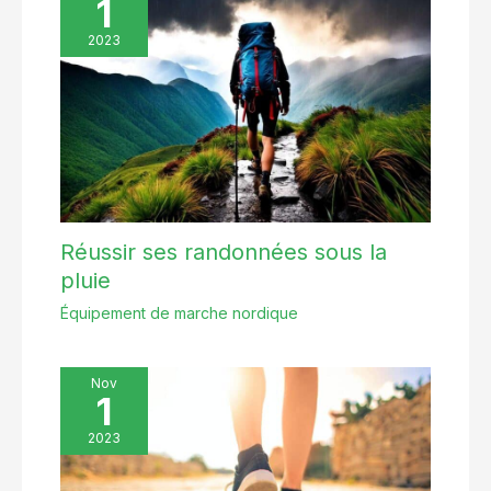
1
quotidienne, fête, affaires,
travail, bureau, mode de rue,
voyage, cyclisme, randonnée,
2023
pêche, camping, extérieur ou
intérieur, etc. Un must pour
votre garde-robe au
printemps, en automne ou en
hiver
Réussir ses randonnées sous la
pluie
Équipement de marche nordique
Nov
1
2023