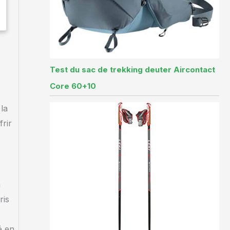
Test du sac de trekking deuter Aircontact
Core 60+10
la
rir
n
ris
é en