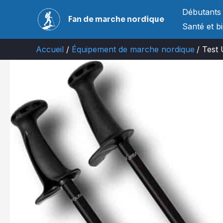
Aller
Débutants
Fan de marche nordique
au
Santé et b
contenu
Accueil
Équipement de marche nordique
Test 