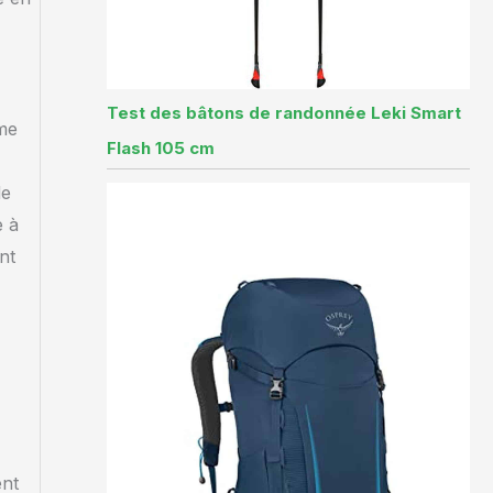
Test des bâtons de randonnée Leki Smart
mme
Flash 105 cm
de
e à
nt
ent