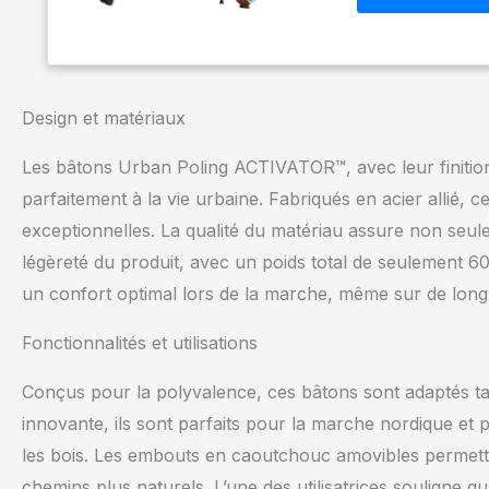
récupération post-
certifiée : par la
conçus et certifié
douleur. Les bât
caractéristiques 
Design et matériaux
d'arthrite dans le
mobilité et remis
Les bâtons Urban Poling ACTIVATOR™, avec leur finition s
(0,655 kg) par pai
parfaitement à la vie urbaine. Fabriqués en acier allié, 
Avec une capacité 
conçus pour durer 
exceptionnelles. La qualité du matériau assure non seul
soutien : les po
légèreté du produit, avec un poids total de seulement 
abdominaux penda
en plus par rappor
un confort optimal lors de la marche, même sur de long
poignet dans une p
de soutien. Hauteu
Fonctionnalités et utilisations
s'adaptent aux uti
que 74 cm, ce qui
Conçus pour la polyvalence, ces bâtons sont adaptés tant
innovante, ils sont parfaits pour la marche nordique et p
les bois. Les embouts en caoutchouc amovibles permetten
chemins plus naturels. L’une des utilisatrices souligne qu’