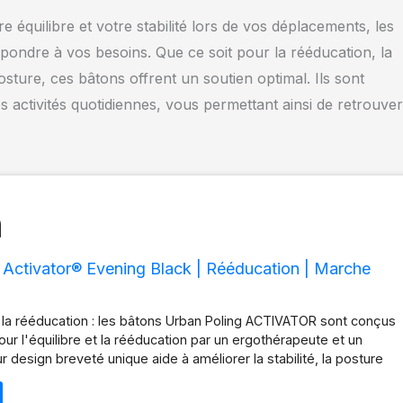
équilibre et votre stabilité lors de vos déplacements, les
dre à vos besoins. Que ce soit pour la rééducation, la
ture, ces bâtons offrent un soutien optimal. Ils sont
ctivités quotidiennes, vous permettant ainsi de retrouver
 Activator® Evening Black | Rééducation | Marche
et la rééducation : les bâtons Urban Poling ACTIVATOR sont conçus
ur l'équilibre et la rééducation par un ergothérapeute et un
 design breveté unique aide à améliorer la stabilité, la posture
marche, tout en réduisant la pression sur les hanches, les genoux
our des conditions telles que la maladie de Parkinson, la SEP, la