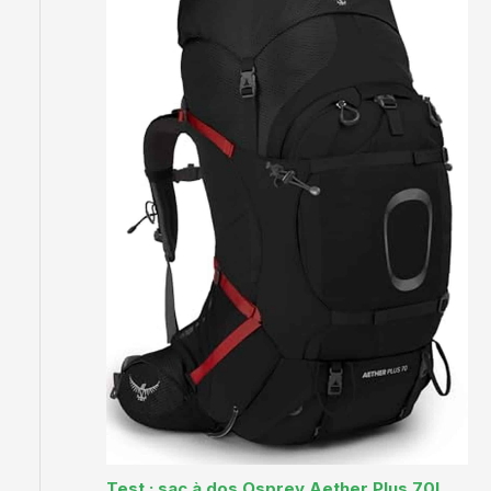
Test : sac à dos Osprey Aether Plus 70L