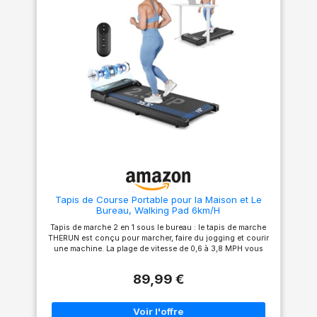
pliable vous permet d’entraîner
efficacement et
confortablement chez vous.
【Technologie d'absorption
des chocs et faible niveau
sonore pour protéger les
genoux】 : Ce tapis pliable de
marche silencieux est doté
d'un système d'absorption
des chocs multicouche.
plateau de course à 2
couches et bande de course à
7 couches réduisent
efficacement les vibrations.
Équipé de huit amortisseurs
internes en silicone et de
quatre coussinets externes en
caoutchouc alvéolé, il protège
Tapis de Course Portable pour la Maison et Le
efficacement les genoux tout
Bureau, Walking Pad 6km/H
en réduisant les niveaux
sonores en dessous de 45
Tapis de marche 2 en 1 sous le bureau : le tapis de marche
décibels, Vous pouvez donc
THERUN est conçu pour marcher, faire du jogging et courir
l'utiliser la nuit sans déranger
une machine. La plage de vitesse de 0,6 à 3,8 MPH vous
vos voisins. 【Assurance
permet de marcher ou de faire du jogging et vous permet
qualité et sécurité, pour
également de personnaliser l'intensité de votre exercice en
protéger chacun de vos pas】
89,99 €
fonction de votre condition physique et de vos objectifs de
: ce tapis de course inclinable
remise en forme. Conception Compacte, Sans Assemblage :
offre une capacité maximale
Sans assemblage n'est nécessaire et avec des roues de
de 159 kg et a été
transport, ce tapis de course sous le bureau est conçu
rigoureusement testé dans les