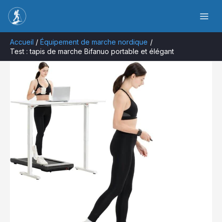
Aller
Rechercher
au
contenu
Accueil
Équipement de marche nordique
Test : tapis de marche Bifanuo portable et élégant