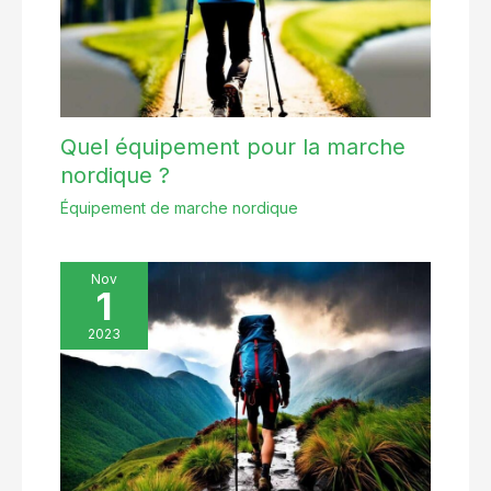
pouvez le déplacer sans effort
vers le bureau, la chambre ou
toute autre pièce. Son
encombrement réduit permet
une installation flexible, même
dans un angle, sans sacrifier
d'espace.
Quel équipement pour la marche
nordique ?
Équipement de marche nordique
Nov
1
2023