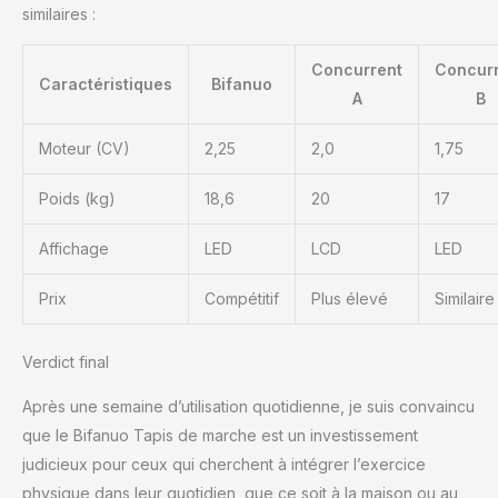
similaires :
Concurrent
Concur
Caractéristiques
Bifanuo
A
B
Moteur (CV)
2,25
2,0
1,75
Poids (kg)
18,6
20
17
Affichage
LED
LCD
LED
Prix
Compétitif
Plus élevé
Similaire
Verdict final
Après une semaine d’utilisation quotidienne, je suis convaincu
que le Bifanuo Tapis de marche est un investissement
judicieux pour ceux qui cherchent à intégrer l’exercice
physique dans leur quotidien, que ce soit à la maison ou au