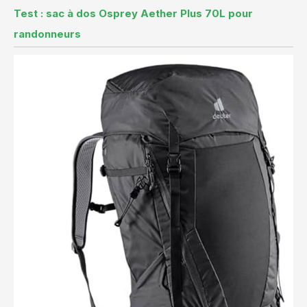
Test : sac à dos Osprey Aether Plus 70L pour
randonneurs