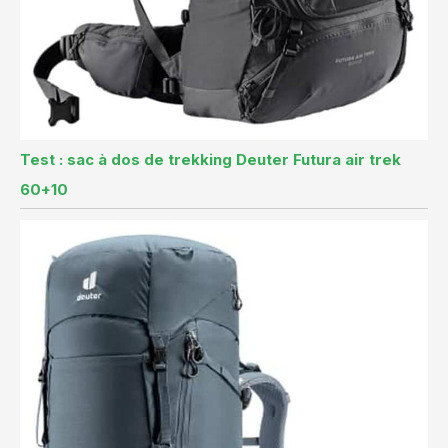
Test : sac à dos de trekking Deuter Futura air trek
60+10