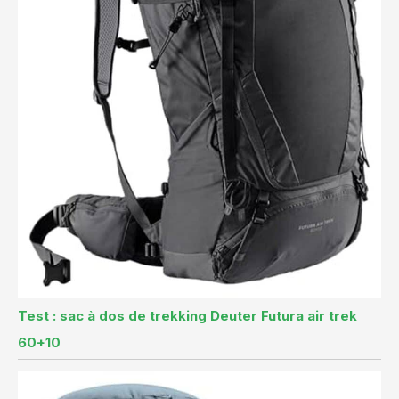
Test : sac à dos de trekking Deuter Futura air trek
60+10