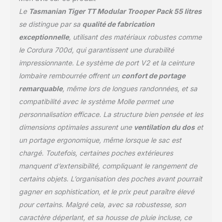
plus grande
Le
Tasmanian Tiger TT Modular Trooper Pack 55 litres
individualisation possible
avec des poches ou des
se distingue par sa
qualité de fabrication
pochettes
exceptionnelle
, utilisant des matériaux robustes comme
supplémentaires
le Cordura 700d, qui garantissent une durabilité
SPÉCIFICATIONS :
impressionnante. Le système de port V2 et la ceinture
Dimensions 62 x 34 x 19
cm / Volume 55 litres /
lombaire rembourrée offrent un
confort de portage
Poids : 2,65 kg / Matériau
remarquable
, même lors de longues randonnées, et sa
: CORDURA 700 den
compatibilité avec le système Molle permet une
personnalisation efficace. La structure bien pensée et les
dimensions optimales assurent une
ventilation du dos
et
un portage ergonomique, même lorsque le sac est
chargé. Toutefois, certaines poches extérieures
manquent d’extensibilité, compliquant le rangement de
certains objets. L’organisation des poches avant pourrait
gagner en sophistication, et le prix peut paraître élevé
pour certains. Malgré cela, avec sa robustesse, son
caractère déperlant, et sa housse de pluie incluse, ce