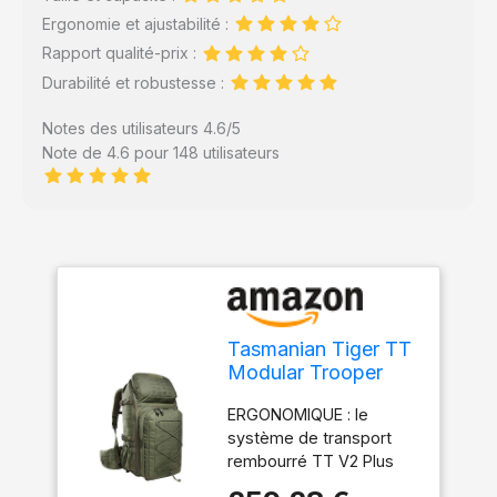
Ergonomie et ajustabilité :
Rapport qualité-prix :
Durabilité et robustesse :
Notes des utilisateurs 4.6/5
Note de 4.6 pour 148 utilisateurs
Tasmanian Tiger TT
Modular Trooper
Pack 55 litres Sac à
ERGONOMIQUE : le
dos de randonnée
système de transport
militaire compatible
rembourré TT V2 Plus
Molle pour homme
est doux pour le dos et
pour l'extérieur,