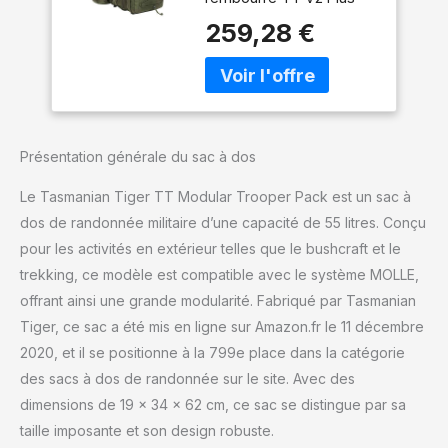
Molle pour homme
est doux pour le dos et
pour l'extérieur,
259,28 €
respirant et peut être
Bushcraft, trekking
adapté individuellement
(Olive)
à l'utilisateur
IMPERMÉABILITÉ : Le
Cordura, déjà très
hydrofuge, devient
Présentation générale du sac à dos
encore plus sûr, car le
sac à dos vient à vous en
Le Tasmanian Tiger TT Modular Trooper Pack est un sac à
incluant une housse de
dos de randonnée militaire d’une capacité de 55 litres. Conçu
pluie dans le
pour les activités en extérieur telles que le bushcraft et le
compartiment inférieur
FLEXIBLE : La ceinture
trekking, ce modèle est compatible avec le système MOLLE,
avec la MOLLE lasercut
offrant ainsi une grande modularité. Fabriqué par Tasmanian
peut être enlevée et
Tiger, ce sac a été mis en ligne sur Amazon.fr le 11 décembre
utilisée séparément
2020, et il se positionne à la 799e place dans la catégorie
comme warrior belt
MODULAIRE : Le Molle
des sacs à dos de randonnée sur le site. Avec des
hook-and-loop à
dimensions de 19 x 34 x 62 cm, ce sac se distingue par sa
l'intérieur et le Molle
taille imposante et son design robuste.
Lasercut sur le devant et