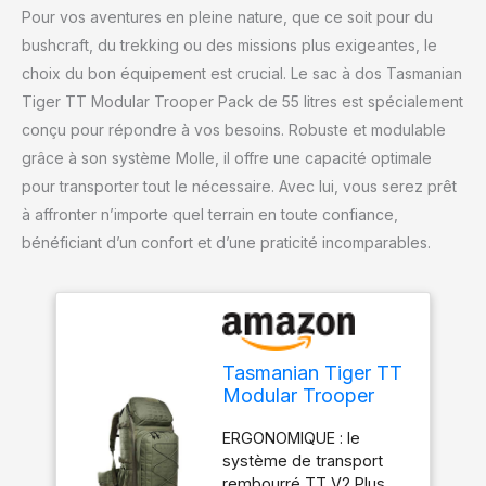
Pour vos aventures en pleine nature, que ce soit pour du
bushcraft, du trekking ou des missions plus exigeantes, le
choix du bon équipement est crucial. Le sac à dos Tasmanian
Tiger TT Modular Trooper Pack de 55 litres est spécialement
conçu pour répondre à vos besoins. Robuste et modulable
grâce à son système Molle, il offre une capacité optimale
pour transporter tout le nécessaire. Avec lui, vous serez prêt
à affronter n’importe quel terrain en toute confiance,
bénéficiant d’un confort et d’une praticité incomparables.
Tasmanian Tiger TT
Modular Trooper
Pack 55 litres Sac à
ERGONOMIQUE : le
dos de randonnée
système de transport
militaire compatible
rembourré TT V2 Plus