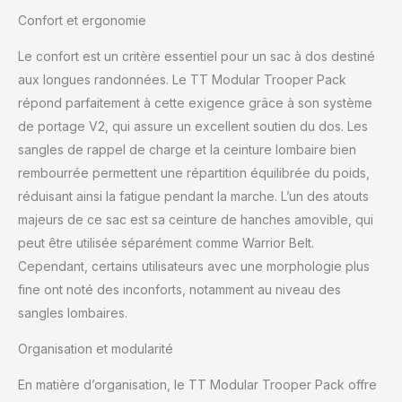
les côtés permettent la
Confort et ergonomie
plus grande
individualisation possible
Le confort est un critère essentiel pour un sac à dos destiné
avec des poches ou des
aux longues randonnées. Le TT Modular Trooper Pack
pochettes
répond parfaitement à cette exigence grâce à son système
supplémentaires
SPÉCIFICATIONS :
de portage V2, qui assure un excellent soutien du dos. Les
Dimensions 62 x 34 x 19
sangles de rappel de charge et la ceinture lombaire bien
cm / Volume 55 litres /
rembourrée permettent une répartition équilibrée du poids,
Poids : 2,65 kg / Matériau
réduisant ainsi la fatigue pendant la marche. L’un des atouts
: CORDURA 700 den
majeurs de ce sac est sa ceinture de hanches amovible, qui
peut être utilisée séparément comme Warrior Belt.
Cependant, certains utilisateurs avec une morphologie plus
fine ont noté des inconforts, notamment au niveau des
sangles lombaires.
Organisation et modularité
En matière d’organisation, le TT Modular Trooper Pack offre