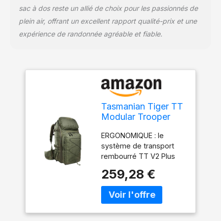
sac à dos reste un allié de choix pour les passionnés de
plein air, offrant un excellent rapport qualité-prix et une
expérience de randonnée agréable et fiable.
Tasmanian Tiger TT
Modular Trooper
Pack 55 litres Sac à
ERGONOMIQUE : le
dos de randonnée
système de transport
militaire compatible
rembourré TT V2 Plus
Molle pour homme
est doux pour le dos et
pour l'extérieur,
259,28 €
respirant et peut être
Bushcraft, trekking
adapté individuellement
(Olive)
à l'utilisateur
IMPERMÉABILITÉ : Le
Cordura, déjà très