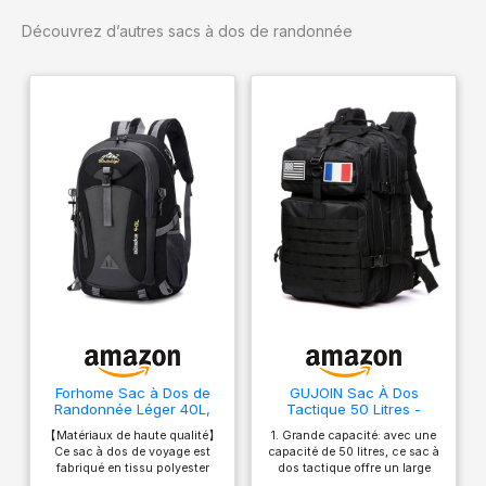
hydrofuge, devient
Découvrez d’autres sacs à dos de randonnée
encore plus sûr, car le
sac à dos vient à vous en
incluant une housse de
pluie dans le
compartiment inférieur
FLEXIBLE : La ceinture
avec la MOLLE lasercut
peut être enlevée et
utilisée séparément
comme warrior belt
MODULAIRE : Le Molle
hook-and-loop à
l'intérieur et le Molle
Lasercut sur le devant et
les côtés permettent la
plus grande
Forhome Sac à Dos de
GUJOIN Sac À Dos
individualisation possible
Randonnée Léger 40L,
Tactique 50 Litres -
Sac à Dos de Voyage
Grande Capacité
avec des poches ou des
【Matériaux de haute qualité】
1. Grande capacité: avec une
Trekking en Polyester
Système MOLLE Militaire
pochettes
Ce sac à dos de voyage est
capacité de 50 litres, ce sac à
pour Femmes Hommes,
Imperméable Idéal Pour
fabriqué en tissu polyester
dos tactique offre un large
supplémentaires
pour Sport en Extérieur,
Urgences De 3 Jours
ripstop de haute qualité, qui
espace pour transporter tout