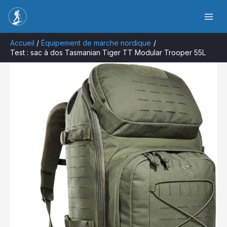
Aller
Rechercher
au
contenu
Accueil
Équipement de marche nordique
Test : sac à dos Tasmanian Tiger TT Modular Trooper 55L