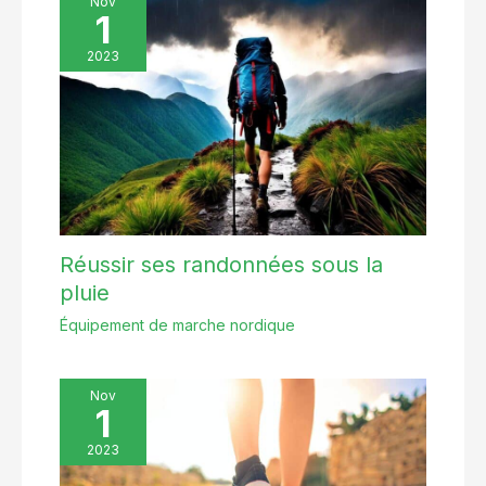
Nov
1
2023
Réussir ses randonnées sous la
pluie
Équipement de marche nordique
Nov
1
2023