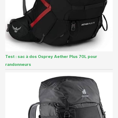
Test : sac à dos Osprey Aether Plus 70L pour
randonneurs