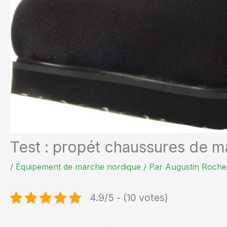
Test : propét chaussures de 
/
Équipement de marche nordique
/ Par
Augustin Roche
4.9/5 - (10 votes)