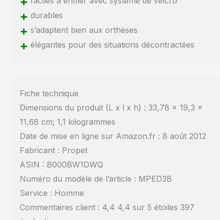
+
faciles à enfiler avec système de velcro
+
durables
+
s’adaptent bien aux orthèses
+
élégantes pour des situations décontractées
Fiche technique
Dimensions du produit (L x l x h) : 33,78 x 19,3 x
11,68 cm; 1,1 kilogrammes
Date de mise en ligne sur Amazon.fr : 8 août 2012
Fabricant : Propet
ASIN : B000BW1DWQ
Numéro du modèle de l’article : MPED3B
Service : Homme
Commentaires client : 4,4 4,4 sur 5 étoiles 397