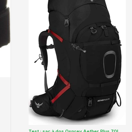
Test : sac à dos Osprey Aether Plus 70L