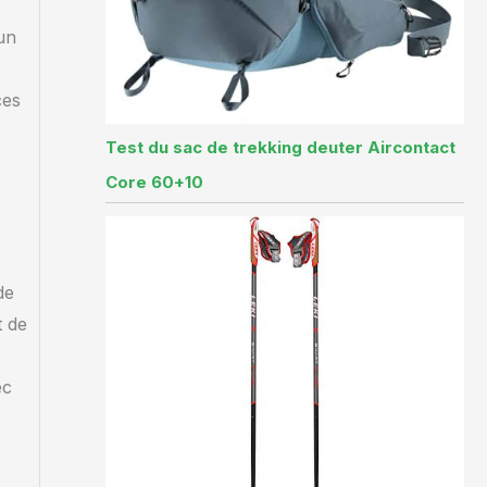
un
ces
Test du sac de trekking deuter Aircontact
Core 60+10
de
t de
ec