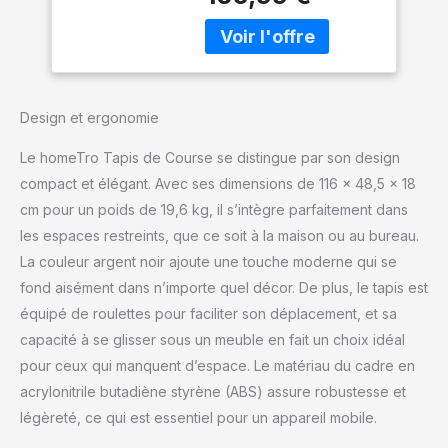
pliable polyvalent
Écran LCD, Cadre
combine 4 modes :
Renforcé, 140 kg
marche (1–6 km/h),
Max – pour Maison
course jusqu’à 10 km/h,
& Bureau (noir
entraînement en pente
classique)
manuelle 9 % et
Design et ergonomie
utilisation avec poignées
de maintien pour plus de
Le homeTro Tapis de Course se distingue par son design
stabilité. Il inclut 4
compact et élégant. Avec ses dimensions de 116 x 48,5 x 18
programmes
cm pour un poids de 19,6 kg, il s’intègre parfaitement dans
automatiques et une
fonction pause pour
les espaces restreints, que ce soit à la maison ou au bureau.
conserver vos données
La couleur argent noir ajoute une touche moderne qui se
pendant les interruptions.
fond aisément dans n’importe quel décor. De plus, le tapis est
Idéal pour la maison ou le
équipé de roulettes pour faciliter son déplacement, et sa
bureau. ⛰️ 【Tapis
Roulant Électrique Pente
capacité à se glisser sous un meuble en fait un choix idéal
Inclinée à 9 % – Brûlez
pour ceux qui manquent d’espace. Le matériau du cadre en
Plus de Calories】
acrylonitrile butadiène styrène (ABS) assure robustesse et
Passez au niveau
légèreté, ce qui est essentiel pour un appareil mobile.
supérieur avec
l’inclinaison manuelle de