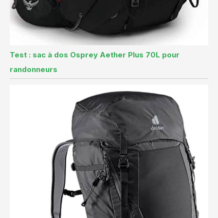
Test : sac à dos Osprey Aether Plus 70L pour
randonneurs