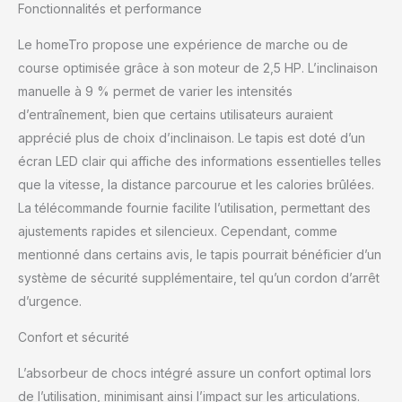
Fonctionnalités et performance
9 %. Cette pente
améliore l’intensité de
Le homeTro propose une expérience de marche ou de
l’entraînement, active
course optimisée grâce à son moteur de 2,5 HP. L’inclinaison
davantage les muscles
des jambes et réduit
manuelle à 9 % permet de varier les intensités
l’impact sur les
d’entraînement, bien que certains utilisateurs auraient
articulations. L’inclinaison
apprécié plus de choix d’inclinaison. Le tapis est doté d’un
doit être installée par
écran LED clair qui affiche des informations essentielles telles
l’utilisateur avant
utilisation. 📊 【Tapis de
que la vitesse, la distance parcourue et les calories brûlées.
Marche avec Affichage
La télécommande fournie facilite l’utilisation, permettant des
LED Clair】 L’écran LED
ajustements rapides et silencieux. Cependant, comme
affiche en temps réel les
mentionné dans certains avis, le tapis pourrait bénéficier d’un
informations essentielles
de votre séance,
système de sécurité supplémentaire, tel qu’un cordon d’arrêt
notamment la vitesse, la
d’urgence.
durée, la distance et les
calories brûlées. Les
Confort et sécurité
réglages se font
facilement à l’aide de la
L’absorbeur de chocs intégré assure un confort optimal lors
télécommande fournie,
de l’utilisation, minimisant ainsi l’impact sur les articulations.