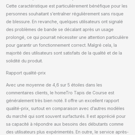
pour une utilisation
Cette caractéristique est particulièrement bénéfique pour les
simple et fluide au
personnes souhaitant s’entraîner régulièrement sans risque
quotidien. 🔇【Moteur
Sans Balais 3,0 HP & Ultra
de blessure. En revanche, quelques utilisateurs ont signalé
Silencieux】 Le moteur
des problèmes de bande se décalant après un usage
professionnel garantit un
prolongé, ce qui pourrait nécessiter une attention particulière
fonctionnement fluide et
pour garantir un fonctionnement correct. Malgré cela, la
discret (<35 dB).
Capacité de charge
majorité des utilisateurs sont satisfaits de la qualité et de la
jusqu’à 140 kg. La
solidité du produit.
surface de course extra
large (92×39 cm) avec 8
Rapport qualité-prix
couches amortissantes
protège efficacement
Avec une moyenne de 4,6 sur 5 étoiles dans les
vos genoux. 🧳 【Pliable,
commentaires clients, le homeTro Tapis de Course est
Compact & Sans
généralement très bien noté. Il offre un excellent rapport
Assemblage】 Aucune
qualité-prix, surtout en comparaison avec d’autres modèles
installation requise. Le
tapis se plie en quelques
du marché qui sont souvent surfacturés. Il est apprécié pour
secondes et pèse
sa capacité à répondre aux besoins des débutants comme
seulement 20 kg. Grâce
des utilisateurs plus expérimentés. En outre, le service après-