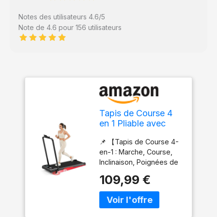
Notes des utilisateurs 4.6/5
Note de 4.6 pour 156 utilisateurs
Tapis de Course 4
en 1 Pliable avec
Pente 9% – Tapis de
📌 【Tapis de Course 4-
Marche Électrique
en-1 : Marche, Course,
10 km/h, Moteur
Inclinaison, Poignées de
3,0 CV, Système
maintien】 Ce tapis
d’Amorti Avancé,
109,99 €
pliable polyvalent
Écran LCD, Cadre
combine 4 modes :
Renforcé, 140 kg
marche (1–6 km/h),
Max – pour Maison
course jusqu’à 10 km/h,
& Bureau (noir