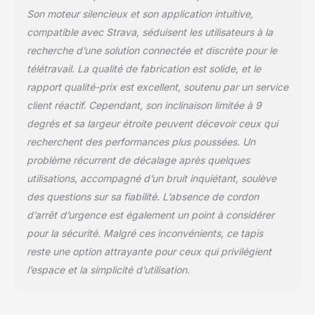
davantage les muscles
Son moteur silencieux et son application intuitive,
des jambes et réduit
compatible avec Strava, séduisent les utilisateurs à la
l’impact sur les
articulations. L’inclinaison
recherche d’une solution connectée et discrète pour le
doit être installée par
télétravail. La qualité de fabrication est solide, et le
l’utilisateur avant
rapport qualité-prix est excellent, soutenu par un service
utilisation. 📊 【Tapis de
client réactif. Cependant, son inclinaison limitée à 9
Marche avec Affichage
LED Clair】 L’écran LED
degrés et sa largeur étroite peuvent décevoir ceux qui
affiche en temps réel les
recherchent des performances plus poussées. Un
informations essentielles
problème récurrent de décalage après quelques
de votre séance,
utilisations, accompagné d’un bruit inquiétant, soulève
notamment la vitesse, la
durée, la distance et les
des questions sur sa fiabilité. L’absence de cordon
calories brûlées. Les
d’arrêt d’urgence est également un point à considérer
réglages se font
pour la sécurité. Malgré ces inconvénients, ce tapis
facilement à l’aide de la
reste une option attrayante pour ceux qui privilégient
télécommande fournie,
pour une utilisation
l’espace et la simplicité d’utilisation.
simple et fluide au
quotidien. 🔇【Moteur
Sans Balais 3,0 HP & Ultra