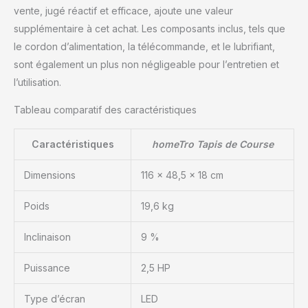
à ses roulettes
vente, jugé réactif et efficace, ajoute une valeur
intégrées, il se range
supplémentaire à cet achat. Les composants inclus, tels que
facilement sous un
canapé ou un bureau,
le cordon d’alimentation, la télécommande, et le lubrifiant,
idéal pour les petits
sont également un plus non négligeable pour l’entretien et
espaces. 📞 【SAV Fiable
l’utilisation.
en France – Réponse
Rapide 7j/7】 Une
Tableau comparatif des caractéristiques
question ou un souci ?
Notre équipe de service
Caractéristiques
homeTro Tapis de Course
client basée en France
est disponible 7 jours sur
7. Garantie incluse : en
Dimensions
116 x 48,5 x 18 cm
cas de problème,
échange ou
Poids
19,6 kg
remboursement rapide.
Achetez en toute
Inclinaison
9 %
confiance, sans souci ni
complication.
Puissance
2,5 HP
Type d’écran
LED