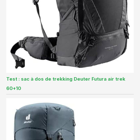
Test : sac à dos de trekking Deuter Futura air trek
60+10