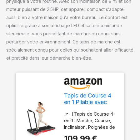
physique à votre routine. Avec son inclinaison de 9 % et son
moteur puissant de 2.5HP, cet appareil compact s’adapte
aussi bien à votre maison qu’à votre bureau. Le confort est
optimisé grâce à son affichage LED et sa télécommande
silencieuse, vous permettant de marcher ou courir sans
perturber votre environnement. Ce tapis de marche est
spécialement conçu pour celles qui souhaitent allier efficacité
et praticité dans leur démarche bien-être.
Tapis de Course 4
en 1 Pliable avec
Pente 9% – Tapis de
📌 【Tapis de Course 4-
Marche Électrique
en-1 : Marche, Course,
10 km/h, Moteur
Inclinaison, Poignées de
3,0 CV, Système
maintien】 Ce tapis
d’Amorti Avancé,
109,99 €