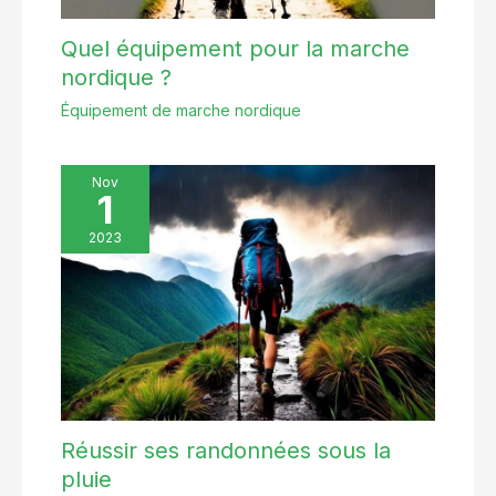
Quel équipement pour la marche
nordique ?
Équipement de marche nordique
Nov
1
2023
Réussir ses randonnées sous la
pluie