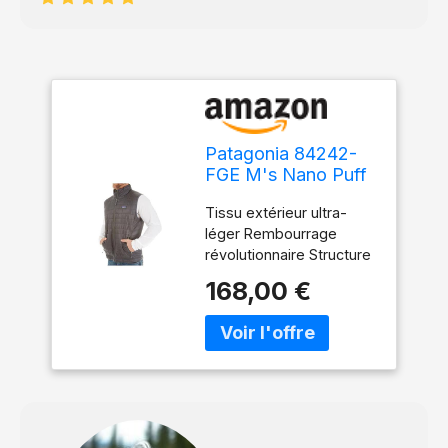
Patagonia 84242-
FGE M's Nano Puff
Vest Jacket Men's
Tissu extérieur ultra-
Forge Grey S
léger Rembourrage
révolutionnaire Structure
matelassée
168,00 €