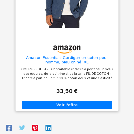
chemises à manches courtes,
chemises à manches courtes,
des blouses, des vestes ou
des blouses, des vestes ou
des tailleurs. Idée cadeau : Ce
des tailleurs. Idée cadeau : Ce
gilet peut également être offert
gilet peut également être offert
à des amis, à la famille ou à
à des amis, à la famille ou à
des collègues à l'occasion de
des collègues à l'occasion de
la fête des pères, de la Saint-
la fête des pères, de la Saint-
Valentin, de Noël, d'Halloween,
Valentin, de Noël, d'Halloween,
des remises de diplômes, des
des remises de diplômes, des
anniversaires de mariage, de
anniversaires de mariage, de
Thanksgiving ou de toute
Thanksgiving ou de toute
autre occasion. Entretien :
autre occasion. Entretien :
Amazon Essentials Cardigan en coton pour
Nettoyage à sec ou lavage à la
Nettoyage à sec ou lavage à la
homme, bleu chiné, XL
main recommandés. Lavable
main recommandés. Lavable
en machine à froid. Veuillez
en machine à froid. Veuillez
COUPE REGULAR : Confortable et facile à porter au niveau
vous référer à notre tableau
vous référer à notre tableau
des épaules, de la poitrine et de la taille FIL DE COTON :
des tailles pour choisir la taille
des tailles pour choisir la taille
Tricoté à partir d'un fil 100 % coton doux et une élasticité
standard, et non à celui
standard, et non à celui
naturelle. PULL DE TOUS LES JOURS : Ce cardigan léger est
d'Amazon.
d'Amazon.
la couche idéale par temps frais. Portez-le avec un t-shirt et
33,50 €
un jean pour un look confortable, ou habillez-le avec une
chemise à col et un pantalon de sport pour le bureau.
DÉTAILS : Encolure en V avec patte de boutonnage centrale.
Bordures côtelées au bas des manches et à l'ourlet inférieur.