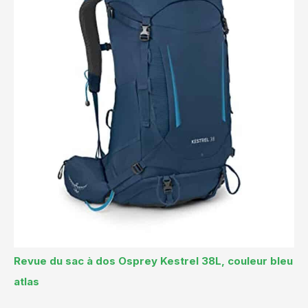
Revue du sac à dos Osprey Kestrel 38L, couleur bleu
atlas