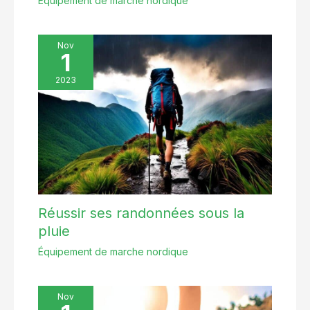
Équipement de marche nordique
Nov
1
2023
Réussir ses randonnées sous la
pluie
Équipement de marche nordique
Nov