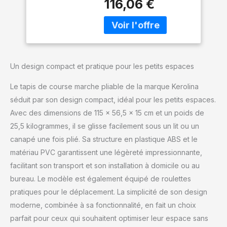
116,06 €
2.0 CV, qui a des
Compact pour la
performances efficaces,
Maison et Le Bureau
une plage de vitesse de
1 à 10 km/h et une
capacité de charge
maximale de 100 kg. Son
Un design compact et pratique pour les petits espaces
cadre en acier durable
réduit les vibrations et le
Le tapis de course marche pliable de la marque Kerolina
bruit, garantissant un
séduit par son design compact, idéal pour les petits espaces.
entraînement fluide et
Avec des dimensions de 115 x 56,5 x 15 cm et un poids de
stable.
25,5 kilogrammes, il se glisse facilement sous un lit ou un
canapé une fois plié. Sa structure en plastique ABS et le
matériau PVC garantissent une légèreté impressionnante,
facilitant son transport et son installation à domicile ou au
bureau. Le modèle est également équipé de roulettes
pratiques pour le déplacement. La simplicité de son design
moderne, combinée à sa fonctionnalité, en fait un choix
parfait pour ceux qui souhaitent optimiser leur espace sans