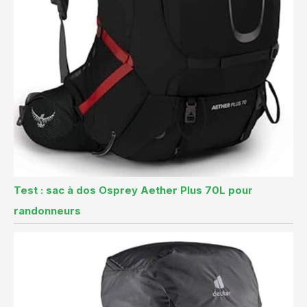
Test : sac à dos Osprey Aether Plus 70L pour
randonneurs