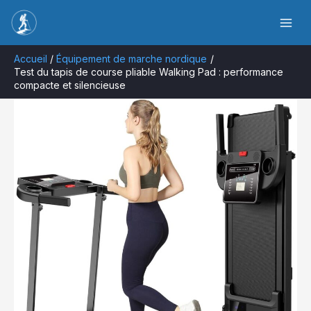
Aller
Rechercher
au
contenu
Accueil
Équipement de marche nordique
Test du tapis de course pliable Walking Pad : performance
compacte et silencieuse