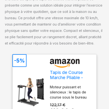
présente comme une solution idéale pour intégrer l’exercice
physique à votre quotidien, que ce soit à la maison ou au
bureau. Ce produit offre une vitesse maximale de 10 km/h,
vous permettant de maintenir ou d’améliorer votre condition
physique sans quitter votre espace. Compact et silencieux, il
se plie facilement pour un rangement discret, alliant praticité
et efficacité pour répondre à vos besoins de bien-être.
-5%
Tapis de Course
Marche Pliable -
Tapis de Marche
Moteur puissant et
Pliable Motorise
silencieux : le tapis de
Walking Pad
course sous le bureau
Electrique Silencieux
est équipé d'un moteur
Tapis Roulant 10
122,17 €
puissant et silencieux de
km/h Treadmill