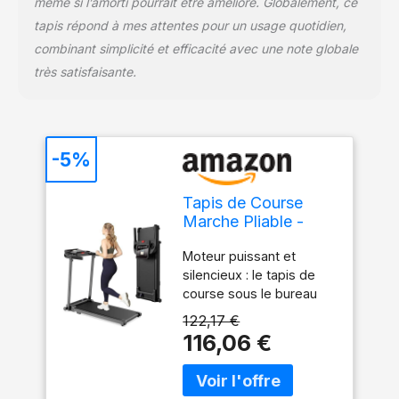
même si l’amorti pourrait être amélioré. Globalement, ce
tapis répond à mes attentes pour un usage quotidien,
combinant simplicité et efficacité avec une note globale
très satisfaisante.
-5%
Tapis de Course
Marche Pliable -
Tapis de Marche
Moteur puissant et
Pliable Motorise
silencieux : le tapis de
Walking Pad
course sous le bureau
Electrique Silencieux
est équipé d'un moteur
Tapis Roulant 10
122,17 €
puissant et silencieux de
km/h Treadmill
116,06 €
2.0 CV, qui a des
Compact pour la
performances efficaces,
Maison et Le Bureau
une plage de vitesse de