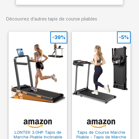
1 à 10 km/h et une
capacité de charge
maximale de 100 kg. Son
Découvrez d’autres tapis de course pliables
cadre en acier durable
réduit les vibrations et le
bruit, garantissant un
-39%
-5%
entraînement fluide et
stable.
LONTEK 3.0HP Tapis de
Tapis de Course Marche
Marche Pliable Inclinable
Pliable - Tapis de Marche