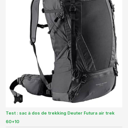
Test : sac à dos de trekking Deuter Futura air trek
60+10