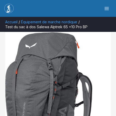
Aller
Rechercher
au
contenu
Accueil
Équipement de marche nordique
Test du sac à dos Salewa Alptrek 65 +10 Pro BP