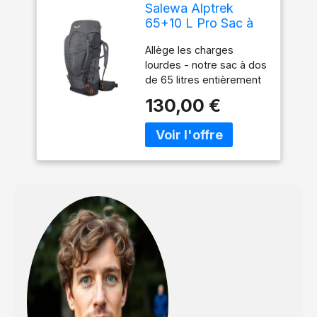
Salewa Alptrek
65+10 L Pro Sac à
dos
Allège les charges
lourdes - notre sac à dos
de 65 litres entièrement
réglable, destiné au
130,00 €
trekking alpin sur
plusieurs jours avec un
volume de 10 litres
expansible.