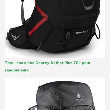
Test : sac à dos Osprey Aether Plus 70L pour
randonneurs