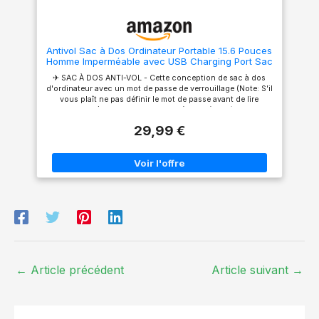
souhaitez. 【Matériau
imperméable de haute
qualité】Ce sac à dos léger en
tissu nylon résistant aux
Antivol Sac à Dos Ordinateur Portable 15.6 Pouces
déchirures et à l'eau, qui est
Homme Imperméable avec USB Charging Port Sac
imperméable et résistant aux
à Dos D'affaires Sac a Dos PC Portable pour
déchirures. Il peut fournir une
✈ SAC À DOS ANTI-VOL - Cette conception de sac à dos
Loisirs/Affaire/Scolaire Noir
excellente protection pour
d'ordinateur avec un mot de passe de verrouillage (Note: S'il
vos effets personnels. Il peut
vous plaît ne pas définir le mot de passe avant de lire
protéger efficacement votre
l'instruction) et double fermetures à glissière métalliques,
équipement de l'humidité
protège portefeuille et autres objets du voleur et offre un
même en cas de vent et de
29,99 €
espace privé. ✈ DIMENSIONS- 17.7 x 11.8 x 7.4 pouces Le
pluie soudains. 【Confortable
sac à dos d'ordinateur portable de voyage s'applique aux
et respirant】 La bandoulière
ordinateurs jusqu'à 15.6 pouces aussi bien que, 15 pouces,
ergonomique et le système de
14 pouces et 13 pouces. ✈ POCHES MULTIPLES GRANDE
soutien de la taille peuvent
CAPACITÉ - Sac à dos pour ordinateur portable
maintenir une bonne
professionnel avec 3 poches principales et 9 petites
respirabilité et un bon confort
poches intérieures et 2 poches latérales scellées, espace
même lorsqu'ils sont portés
séparé pour votre ordinateur portable, iPhone, iPad, stylo,
pendant une longue période,
clés, portefeuille, livres, vêtements, bouteille et plus.
disperser efficacement le
Trouvez facilement ce que vous voulez. ✈ CONCEPTION DE
poids et maintenir une
PORT DE CHARGEMENT USB - Avec un chargeur USB
expérience confortable et
intégré à l'extérieur et un câble de charge intégré à
réduire la fatigue même lors
l'intérieur, ce sac à dos USB vous offre un moyen plus
d'une randonnée de longue
←
Article précédent
Article suivant
→
pratique de charger votre téléphone tout en
durée. 【Multifonction】 Ce
marchant.Console écouteur: vous pouvez écouter votre
sac d'alpinisme pliable est un
musique préférée en déplacement mains libres . ✈
partenaire de voyage de haute
CONFORTABLE / DURABLE -Ce sac à dos pour homme est
qualité. Le sac à dos robuste
fait de tissu Oxford résistant à l'eau et durable avec des
convient à la randonnée, au