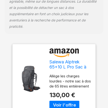
agréable, même sur de longues distances. La durabilité
et la possibilité de détacher un sac à dos
supplémentaire en font un choix judicieux pour les
aventuriers à la recherche de performance et de
praticité.
Salewa Alptrek
65+10 L Pro Sac à
dos
Allège les charges
lourdes - notre sac à dos
de 65 litres entièrement
réglable, destiné au
130,00 €
trekking alpin sur
plusieurs jours avec un
volume de 10 litres