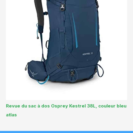
Revue du sac à dos Osprey Kestrel 38L, couleur bleu
atlas