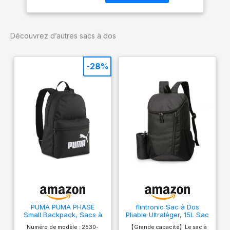
expansible.
Découvrez d’autres sacs à dos
-28%
PUMA PUMA PHASE
flintronic Sac à Dos
Small Backpack, Sacs à
Pliable Ultraléger, 15L Sac
dos classiques Unisexe
à Dos de Randonnée,
Numéro de modèle : 2530-
【Grande capacité】Le sac à
Enfants, PUMA Black,
Sac à dos Imperméable