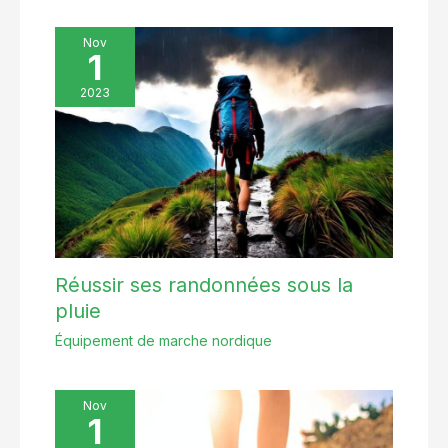
Nov
1
2023
Réussir ses randonnées sous la
pluie
Équipement de marche nordique
Nov
1