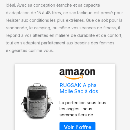
idéal. Avec sa conception étanche et sa capacité
d’adaptation de 15 à 48 litres, ce sac tactique est pensé pour
résister aux conditions les plus extrêmes. Que ce soit pour la
randonnée, le camping, ou même vos séances de fitness, il
répond à vos attentes en matière de durabilité et de confort,
tout en s’adaptant parfaitement aux besoins des femmes
exigeantes comme vous.
RUGSAK Alpha
Molle Sac à dos
tactique/de survie
La perfection sous tous
militaire/de voyage,
les angles : nous
20 à 45 l, étanche et
sommes fiers de
extrêmement
présenter le résultat de
robuste, pour
près de 2 ans de
l'extérieur, le travail,