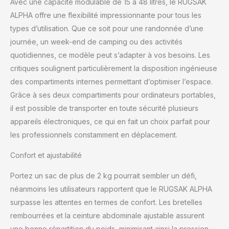
Système d’organisation
Avec une capacité modulable de 15 à 48 litres, le RUGSAK
optimisé :
ALPHA offre une flexibilité impressionnante pour tous les
d'innombrables
types d’utilisation. Que ce soit pour une randonnée d’une
compartiments, un
journée, un week-end de camping ou des activités
compartiment rembourré
quotidiennes, ce modèle peut s’adapter à vos besoins. Les
en velours pour deux
appareils jusqu'à 19",
critiques soulignent particulièrement la disposition ingénieuse
deux grandes poches
des compartiments internes permettant d’optimiser l’espace.
latérales en filet et de
Grâce à ses deux compartiments pour ordinateurs portables,
nombreuses autres
il est possible de transporter en toute sécurité plusieurs
fonctions bien pensées
vous facilitent la vie
appareils électroniques, ce qui en fait un choix parfait pour
quotidienne. Volume
les professionnels constamment en déplacement.
variable : grâce aux
sangles de compression
Confort et ajustabilité
sur tout le pourtour, le
volume de l'ALPHA peut
Portez un sac de plus de 2 kg pourrait sembler un défi,
être ajusté en continu de
néanmoins les utilisateurs rapportent que le RUGSAK ALPHA
18 à 45 litres. Nous
surpasse les attentes en termes de confort. Les bretelles
proposons aux clients
rembourrées et la ceinture abdominale ajustable assurent
des produits de qualité
supérieure. Commandez
une bonne répartition du poids, minimisant ainsi la pression