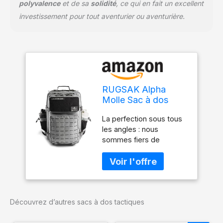
polyvalence
et de sa
solidité
, ce qui en fait un excellent
des produits de qualité
investissement pour tout aventurier ou aventurière.
supérieure. Commandez
dès maintenant sans
souci et découvrez la
différence.
RUGSAK Alpha
Molle Sac à dos
tactique/de survie
La perfection sous tous
militaire/de voyage,
les angles : nous
20 à 45 l, étanche et
sommes fiers de
extrêmement
présenter le résultat de
robuste, pour
près de 2 ans de
l'extérieur, le travail,
développement : Qualité
la randonnée, le
inégalée dans les
camping et la gym,
moindres détails. Votre
pour homme et
Découvrez d’autres sacs à dos tactiques
contribution à
femme
l'environnement : avec