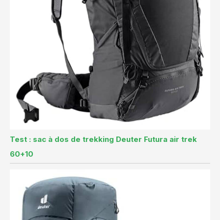
Test : sac à dos de trekking Deuter Futura air trek
60+10