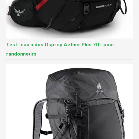
Test : sac à dos Osprey Aether Plus 70L pour
randonneurs