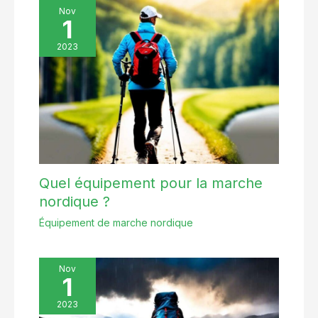
Nov
affronter tout ce que la vie vous réserve
1
2023
Quel équipement pour la marche
nordique ?
Équipement de marche nordique
Nov
1
2023