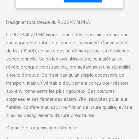
développement : Qualité
la randonnée, le
inégalée dans les
camping et la gym,
moindres détails. Votre
pour homme et
Design et robustesse du RUGSAK ALPHA
contribution à
femme
l'environnement : avec
Le RUGSAK ALPHA impressionne dès le premier regard par
les normes de qualité les
plus élevées et les
son apparence robuste et son design soigné. Conçu à partir
meilleurs matériaux,
de tissu 1050D, ce sac à dos se démarque par sa résistance
votre sac à dos RUGSAK
exceptionnelle. Selon les avis utilisateurs, ce matériau se
devient un compagnon
révèle presque indestructible, promettant ainsi une durabilité
durable. Cela signifie
moins de consommation
à toute épreuve. Ce n’est pas qu’un simple accessoire de
et plus d'aventure.
transport, mais un véritable équipement conçu pour résister
Système de portage
aux environnements les plus rigoureux. Ses coutures
ergonomique : avec ses
soignées et ses fermetures éclairs YKK, réputées pour leur
bretelles rembourrées,
fiabilité, confèrent au sac une finition de haute qualité, évitant
son rembourrage dorsal
à 3 zones, sa sangle de
ainsi les désagréments d’usure prématurée.
poitrine et sa ceinture
amovible, l'ALPHA offre
Capacité et organisation intérieure
un confort incomparable.