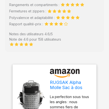
Rangements et compartiments :
Fermetures et zippers :
Polyvalence et adaptabilité :
Rapport qualité-prix :
Notes des utilisateurs 4.6/5
Note de 4.6 pour 158 utilisateurs
RUGSAK Alpha
Molle Sac à dos
tactique/de survie
La perfection sous tous
militaire/de voyage,
les angles : nous
20 à 45 l, étanche et
sommes fiers de
extrêmement