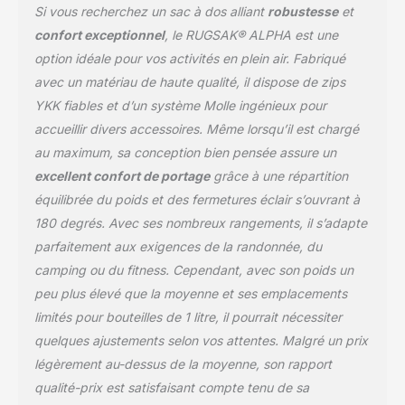
amovible, l'ALPHA offre
Si vous recherchez un sac à dos alliant
robustesse
et
un confort incomparable.
confort exceptionnel
, le RUGSAK® ALPHA est une
Système d’organisation
option idéale pour vos activités en plein air. Fabriqué
optimisé :
d'innombrables
avec un matériau de haute qualité, il dispose de zips
compartiments, un
YKK fiables et d’un système Molle ingénieux pour
compartiment rembourré
accueillir divers accessoires. Même lorsqu’il est chargé
en velours pour deux
au maximum, sa conception bien pensée assure un
appareils jusqu'à 19",
excellent confort de portage
grâce à une répartition
deux grandes poches
latérales en filet et de
équilibrée du poids et des fermetures éclair s’ouvrant à
nombreuses autres
180 degrés. Avec ses nombreux rangements, il s’adapte
fonctions bien pensées
parfaitement aux exigences de la randonnée, du
vous facilitent la vie
camping ou du fitness. Cependant, avec son poids un
quotidienne. Volume
variable : grâce aux
peu plus élevé que la moyenne et ses emplacements
sangles de compression
limités pour bouteilles de 1 litre, il pourrait nécessiter
sur tout le pourtour, le
quelques ajustements selon vos attentes. Malgré un prix
volume de l'ALPHA peut
légèrement au-dessus de la moyenne, son rapport
être ajusté en continu de
18 à 45 litres. Nous
qualité-prix est satisfaisant compte tenu de sa
proposons aux clients