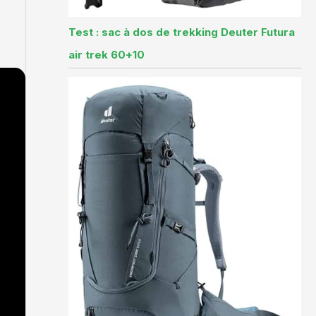
Test : sac à dos de trekking Deuter Futura
air trek 60+10