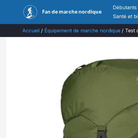
Aller
Débutants
Fan de marche nordique
au
Santé et b
contenu
Accueil
Équipement de marche nordique
Test 