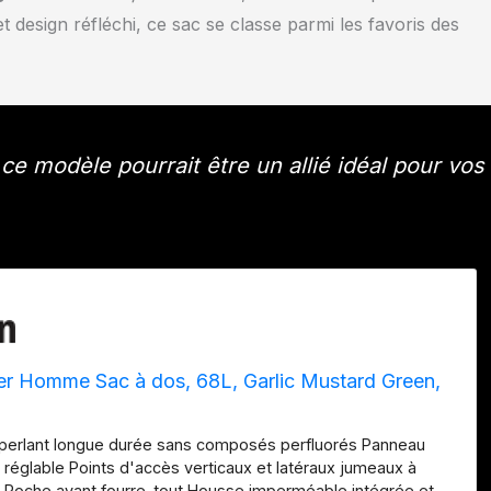
design réfléchi, ce sac se classe parmi les favoris des
ce modèle pourrait être un allié idéal pour vos
r Homme Sac à dos, 68L, Garlic Mustard Green,
erlant longue durée sans composés perfluorés Panneau
e réglable Points d'accès verticaux et latéraux jumeaux à
r Poche avant fourre-tout Housse imperméable intégrée et