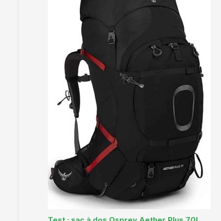
Test : sac à dos Osprey Aether Plus 70L