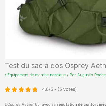
Test du sac à dos Osprey Aeth
/
Équipement de marche nordique
/ Par
Augustin Roche
4.8/5 - (5 votes)
L’Osprey Aether 65, avec sa
réputation de confort iné