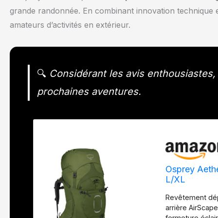
grande randonnée. En combinant innovation technique et 
amateurs d’activités en extérieur.
🔍
Considérant les avis enthousiastes, 
prochaines aventures.
Osprey Aethe
L/XL
Revêtement dép
arrière AirScap
fermeture éclai