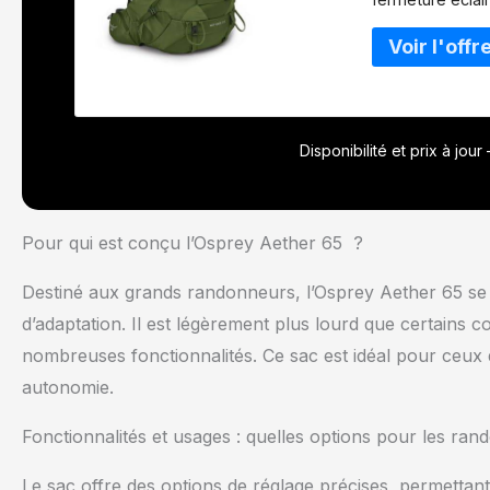
amovible
Disponibilité et prix à jou
Pour qui est conçu l’Osprey Aether 65 ?
Destiné aux grands randonneurs, l’Osprey Aether 65 se 
d’adaptation. Il est légèrement plus lourd que certains
nombreuses fonctionnalités. Ce sac est idéal pour ceux 
autonomie.
Fonctionnalités et usages : quelles options pour les ra
Le sac offre des options de réglage précises, permettant