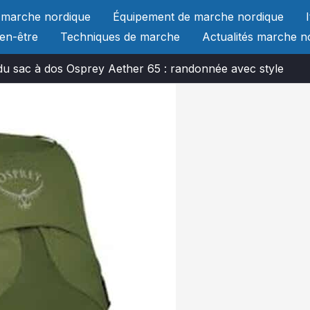
 marche nordique
Équipement de marche nordique
ien-être
Techniques de marche
Actualités marche n
du sac à dos Osprey Aether 65 : randonnée avec style