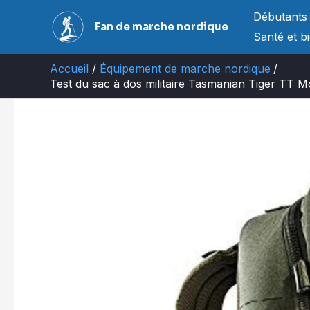
Aller
Débutants
Fan de marche nordique
au
Santé et b
contenu
Accueil
Équipement de marche nordique
Test du sac à dos militaire Tasmanian Tiger TT Mo