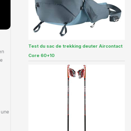
Test du sac de trekking deuter Aircontact
en
Core 60+10
de
t une