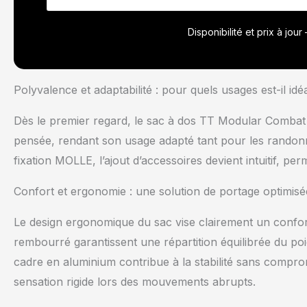
pochettes supp
and-loop et des
Disponibilité et prix à jou
avant assurent u
SPÉCIFICATIONS 
kg / Matériau 
Polyvalence et adaptabilité : pour quels usages est-il idé
Dès le premier regard, le sac à dos TT Modular Combat 
pensée, rendant son usage adapté tant pour les randonn
fixation MOLLE, l’ajout d’accessoires devient intuitif, p
Confort et ergonomie : une solution de portage optimisé
Le design ergonomique du sac vise clairement un confort
rembourré garantissent une répartition équilibrée du poi
cadre en aluminium contribue à la stabilité sans comprom
sensation rigide lors des mouvements abrupts.