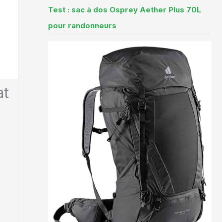
Test : sac à dos Osprey Aether Plus 70L
pour randonneurs
at