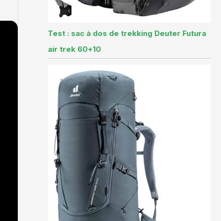
Test : sac à dos de trekking Deuter Futura
air trek 60+10