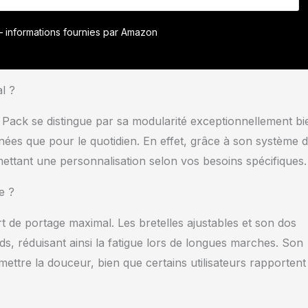
lémentaires PRATIQUE : un organiseur, des zones de hook-
 compartiments à fermeture éclair dans les deux poches
r – informations fournies par Amazon
n ordre optimal et la meilleure organisation possible
: Dimensions 50 x 29 x 14 cm / Volume 22 litres / Poids : 1,6
: CORDURA 700 den
al ?
Pack se distingue par sa modularité exceptionnellement bi
ées que pour le quotidien. En effet, grâce à son système 
ermettant une personnalisation selon vos besoins spécifiques.
e ?
 de portage maximal. Les bretelles ajustables et son dos
ds, réduisant ainsi la fatigue lors de longues marches. Son
ettre la douceur, bien que certains utilisateurs rapporten