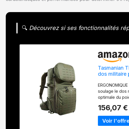
🔍
Découvrez si ses fonctionnalités rép
Tasmanian T
dos militair
l'université, l
ERGONOMIQUE : 
randonnée, o
soulage le dos 
optimale du poid
portée de main 
156,07 €
fermeture éclair
l'emploi MODULA
compartiment pri
permettent la p