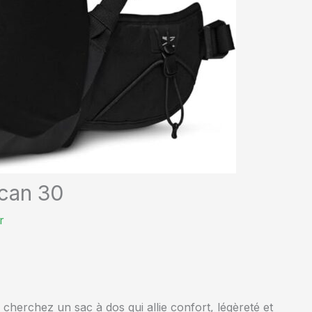
can 30
r
herchez un sac à dos qui allie confort, légèreté et