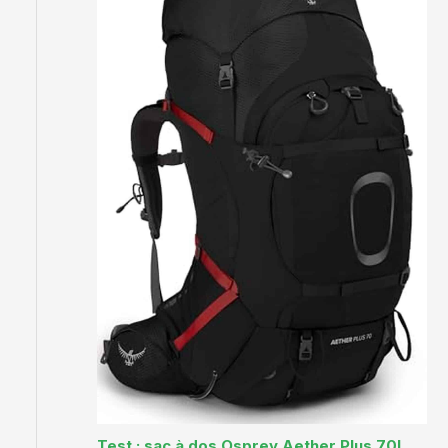
Test : sac à dos Osprey Aether Plus 70L