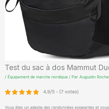
Test du sac à dos Mammut Du
/
Équipement de marche nordique
/ Par
Augustin Roche
4.9/5 - (7 votes)
Vous êtes un adepte des randonnées exigeantes et vous c