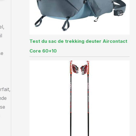
l,
l
Test du sac de trekking deuter Aircontact
Core 60+10
se
fait,
nde
 se
à