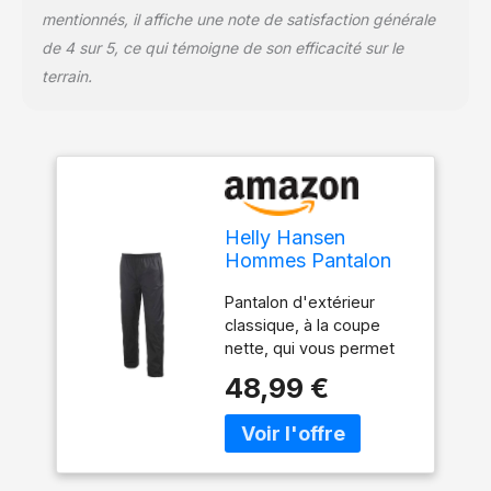
mentionnés, il affiche une note de satisfaction générale
de 4 sur 5, ce qui témoigne de son efficacité sur le
terrain.
Helly Hansen
Hommes Pantalon
Loke, Noir, L
Pantalon d'extérieur
classique, à la coupe
nette, qui vous permet
de vous amuser lors
48,99 €
d'activités de plein air
tout au long de l'année.
Conçu comme une
solution rapide pour une
excursion impromptue, le