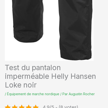
Test du pantalon
imperméable Helly Hansen
Loke noir
/
Équipement de marche nordique
/ Par
Augustin Rocher
4.9/5 - (8 votes)