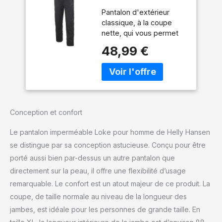
Loke, Noir, L
Pantalon d'extérieur
classique, à la coupe
nette, qui vous permet
de vous amuser lors
48,99 €
d'activités de plein air
tout au long de l'année.
Conçu comme une
solution rapide pour une
excursion impromptue, le
pantalon Loke offre une
Conception et confort
protection imperméable,
coupe-vent et respirante
Le pantalon imperméable Loke pour homme de Helly Hansen
lors de toute aventure en
se distingue par sa conception astucieuse. Conçu pour être
plein air. Il est léger et sa
porté aussi bien par-dessus un autre pantalon que
taille est ajustable.
Coquille : 100%
directement sur la peau, il offre une flexibilité d’usage
Polyamide Articles livrés
remarquable. Le confort est un atout majeur de ce produit. La
1x Helly Hansen Homme
coupe, de taille normale au niveau de la longueur des
Pantalon Imperméable
jambes, est idéale pour les personnes de grande taille. En
Loke,L,Noir