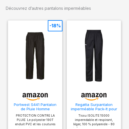
pantalon Loke offre une
Découvrez d’autres pantalons imperméables
protection imperméable,
coupe-vent et respirante
lors de toute aventure en
-18%
plein air. Il est léger et sa
taille est ajustable.
Coquille : 100%
Polyamide Articles livrés
1x Helly Hansen Homme
Pantalon Imperméable
Loke,L,Noir
Portwest S441 Pantalon
Regatta Surpantalon
de Pluie Homme
imperméable Pack-It pour
Imperméable Surpantalon
Homme, léger et résistant
PROTECTION CONTRE LA
Tissu ISOLITE 15000
Étanche
à la Pluie
PLUIE: Le polyester 190T
imperméable et respirant,
enduit PVC et les coutures
léger, 100 % polyamide - 80
étanchées forment une
g/m² Indice de respirabilité : 15