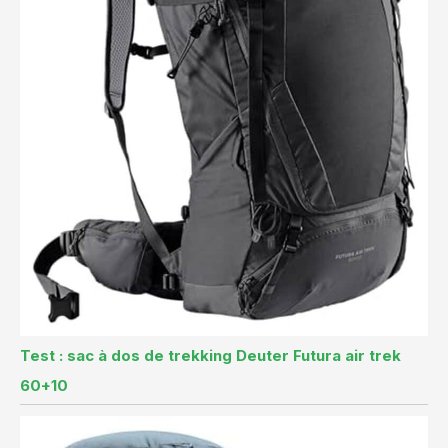
Test : sac à dos de trekking Deuter Futura air trek
60+10