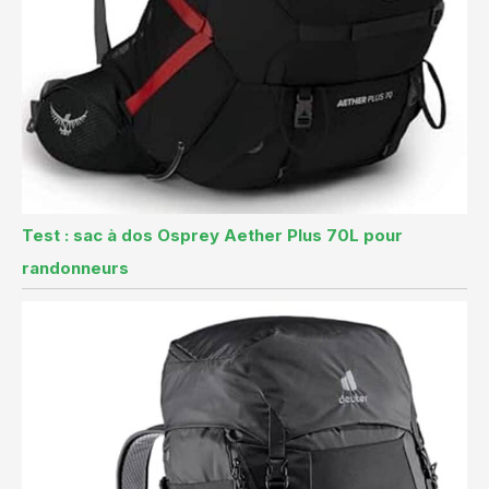
Test : sac à dos Osprey Aether Plus 70L pour
randonneurs