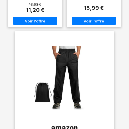
barrière imperméable fiable
000 g/m²/24 heures Finition
13,63 €
15,99 €
contre la pluie et le vent; léger,
hydrofuge durable Coutures
11,20 €
ce surpantalon se glisse dans
étanches pour une protection
un sac pour parer aux averses
imperméable complète Non
au travail comme en
doublé
déplacement AJUSTEMENT
PRATIQUE: La ceinture
élastiquée et la coupe ample
permettent d'enfiler le
pantalon par-dessus les
vêtements de travail; les
ourlets réglables par
pressions se ferment autour
des chaussures ou des bottes
pour garder la pluie dehors
FINITION SANS PFAS: La
finition Texpel Splash Eco
déperle l'eau et ne contient
pas de PFAS; l'enduction PVC
est conforme aux exigences
REACH, pour une protection
responsable face aux
intempéries sans renoncer à
l'étanchéité du vêtement
NORME EN 343 CLASSE 3:
Surpantalon certifié EN 343
Classe 3:1 X avec une colonne
d'eau de 5 000 mm pour une
protection imperméable