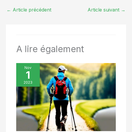
l'exploration de nos
bloque aussi 98% des rayons UV lors des journées
contacter. Notre service client
exposées au soleil USAGES MULTIPLES: Les ouvertures
passions en plein air
est fiable et toujours prêt à
←
Article précédent
Article suivant
→
d'accès latérales donnent accès aux poches des vêtements
vous aider du mieux que nous
et à nous mettre au
portés en dessous; disponible du XS au 7XL, ce surpantalon
pouvons.
s'entretient par un lavage délicat à 40°C, sans sèche-linge
défi dans les
ni repassage après usage
montagnes, l'eau et
les déserts de la
planète que nous
aimons tant.
A lire également
Nov
1
2023