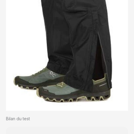
poignets élastiques, ce
pantalon de pluie pour
homme est fait pour
les aventuriers.
OUTDOOR RESEARCH:
Nous avons construit
une entreprise à partir
d'un sentiment : l'envie
de sortir. C'est ce qui
nous motive. Notre
tribu se consacre à
l'exploration de nos
passions en plein air et
à nous mettre au défi
dans les montagnes,
l'eau et les déserts de
la planète que nous
aimons tant.
Bilan du test