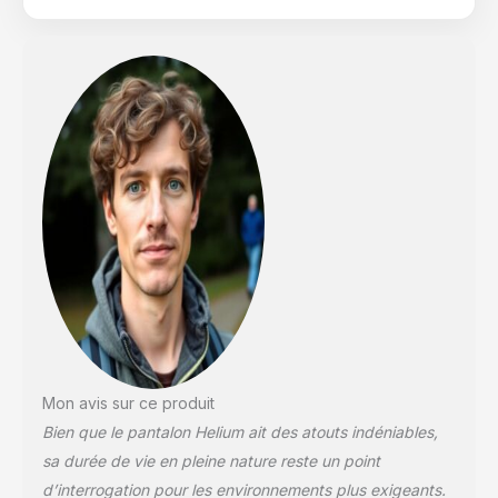
il est livré avec un
entrejambe à
soufflet. Technologie
de fusible diamant : la
technologie Diamond
Fuse de cet
équipement de pluie
pour homme vous
offre une protection
légère contre les
tempêtes. Sa
construction coupe-
vent et imperméable
vous permet de
rester prêt pour toute
activité de plein air,
même sous la pluie.
Construction durable :
Mon avis sur ce produit
ce pantalon coupe-
Bien que le pantalon Helium ait des atouts indéniables,
vent pour homme est
sa durée de vie en pleine nature reste un point
fabriqué en 100 %
d’interrogation pour les environnements plus exigeants.
nylon avec un ripstop