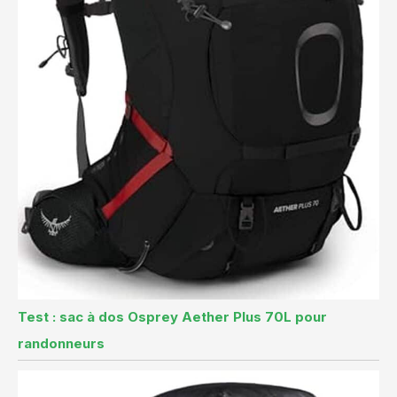
Test : sac à dos Osprey Aether Plus 70L pour
randonneurs