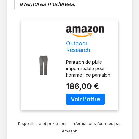
aventures modérées.
Outdoor
Research
Pantalon de pluie
Pantalon de pluie
Helium pour
imperméable pour
homme,
homme : ce pantalon
imperméable,
Outdoor Research
durable, léger,
186,00 €
pour homme est livré
randonnée
avec une taille
élastique et une
bande antidérapante
qui vous offre un
ajustement
Disponibilité et prix à jour – informations fournies par
confortable et parfait.
Amazon
Pour plus de confort,