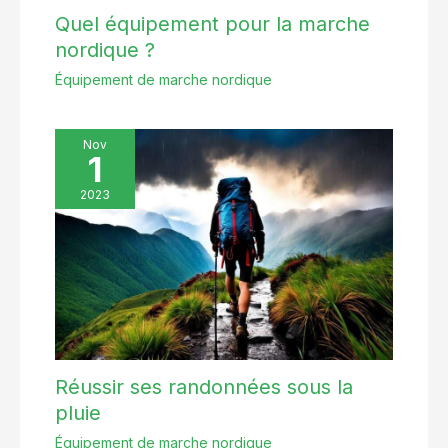
Quel équipement pour la marche
nordique ?
Équipement de marche nordique
Nov
1
2023
Réussir ses randonnées sous la
pluie
Équipement de marche nordique