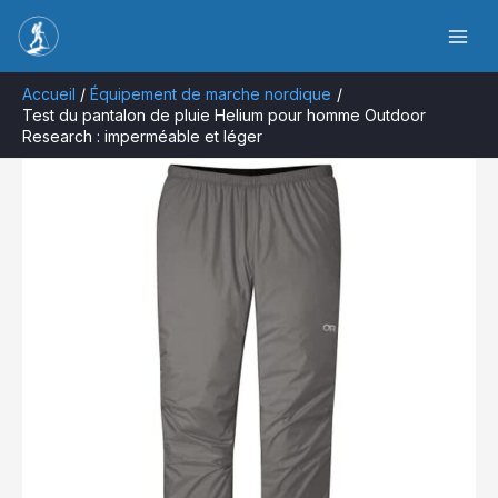
Aller
Rechercher
au
contenu
Accueil
Équipement de marche nordique
Test du pantalon de pluie Helium pour homme Outdoor
Research : imperméable et léger