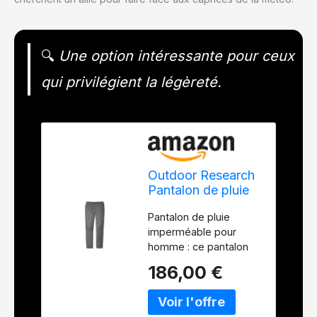
🔍
Une option intéressante pour ceux
qui privilégient la légèreté.
Outdoor Research
Pantalon de pluie
Helium pour
Pantalon de pluie
homme,
imperméable pour
imperméable,
homme : ce pantalon
durable, léger,
Outdoor Research pour
randonnée
186,00 €
homme est livré avec
une taille élastique et
une bande