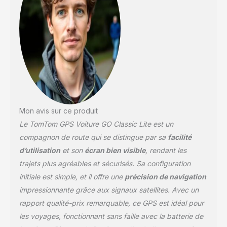
pour éviter les
mauvaises surprises.
Naviguez facilement en
tenant compte des
routes fermées et autres
désagréments. Écran
clair et réactif, profitez
d'un écran tactile
capacitif 6" pouces
interactif, offrant une
Mon avis sur ce produit
résolution d'écran
Le TomTom GPS Voiture GO Classic Lite est un
supérieure à celle des
générations
compagnon de route qui se distingue par sa
facilité
précédentes. Ne
d’utilisation
et son
écran bien visible
, rendant les
manquez jamais un
trajets plus agréables et sécurisés. Sa configuration
virage ou une alerte
initiale est simple, et il offre une
précision de navigation
grâce à un écran clair et
lumineux. Alertes des
impressionnante grâce aux signaux satellites. Avec un
zones de danger inclus
rapport qualité-prix remarquable, ce GPS est idéal pour
le premier mois,
les voyages, fonctionnant sans faille avec la batterie de
respectez les limitations