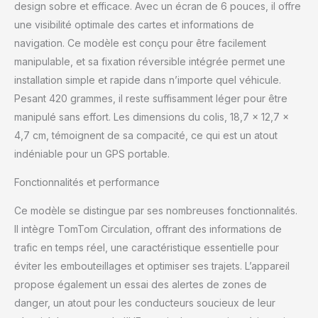
design sobre et efficace. Avec un écran de 6 pouces, il offre
grâce aux mises à jour
une visibilité optimale des cartes et informations de
mensuelles des cartes
pour éviter les
navigation. Ce modèle est conçu pour être facilement
mauvaises surprises.
manipulable, et sa fixation réversible intégrée permet une
Naviguez facilement en
installation simple et rapide dans n’importe quel véhicule.
tenant compte des
Pesant 420 grammes, il reste suffisamment léger pour être
routes fermées et autres
désagréments. Écran
manipulé sans effort. Les dimensions du colis, 18,7 x 12,7 x
clair et réactif, profitez
4,7 cm, témoignent de sa compacité, ce qui est un atout
d'un écran tactile
indéniable pour un GPS portable.
capacitif 6" pouces
interactif, offrant une
Fonctionnalités et performance
résolution d'écran
supérieure à celle des
Ce modèle se distingue par ses nombreuses fonctionnalités.
générations
Il intègre TomTom Circulation, offrant des informations de
précédentes. Ne
trafic en temps réel, une caractéristique essentielle pour
manquez jamais un
virage ou une alerte
éviter les embouteillages et optimiser ses trajets. L’appareil
grâce à un écran clair et
propose également un essai des alertes de zones de
lumineux. Alertes des
danger, un atout pour les conducteurs soucieux de leur
zones de danger inclus