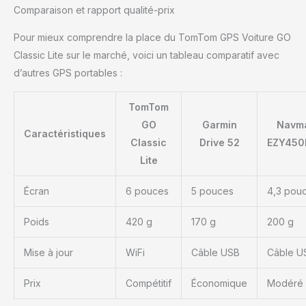
Comparaison et rapport qualité-prix
fonctionnalités TomTom
familières, comme la
Pour mieux comprendre la place du TomTom GPS Voiture GO
barre de parcours ,
Classic Lite sur le marché, voici un tableau comparatif avec
l'interface conviviale et le
moteur de recherche
d’autres GPS portables :
intelligent, toutes plus
performantes dans le
TomTom
nouveau GPS GO Classic
GO
Garmin
Navm
Lite amélioré. Contenu du
Caractéristiques
Classic
Drive 52
EZY45
coffret, GPS, câble USB-
C, Fixation réversible
Lite
intégrée Manuel
d’installation, ne
Écran
6 pouces
5 pouces
4,3 pou
comprend pas de
chargeur de voiture
Poids
420 g
170 g
200 g
Mise à jour
WiFi
Câble USB
Câble U
Prix
Compétitif
Économique
Modéré