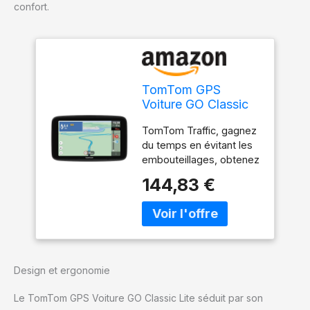
confort.
TomTom GPS
Voiture GO Classic
Lite (6 Pouces, Info
TomTom Traffic, gagnez
Trafic, Essai des
du temps en évitant les
Alertes de Zones de
embouteillages, obtenez
Danger, Cartes EU,
des infos trafic en temps
Mise à Jour Inclus
144,83 €
réel et arrivez à l'heure
Via WiFi, Fixation
grâce à des heures
Reversible Intégrée)
d'arrivée estimées
fiables, étayées par des
données sur le trafic de
premier plan. Mises à
Design et ergonomie
jour des cartes d'Europe
TomTom, obtenez les
Le TomTom GPS Voiture GO Classic Lite séduit par son
dernières infos trafic