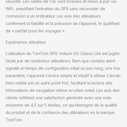
sécurité. Les cartes de l’UE sont incluses et mises à jour via
le premier mois,
respectez les limitations
WiFi, simplifiant l’entretien du GPS sans nécessiter de
de vitesse grâce à des
connexion à un ordinateur. Les avis des utilisateurs
notifications en direct et
confirment la fiabilité et la précision de l’appareil, le qualifiant
voyager en toute
de « parfait pour les voyages ».
sécurité ; après le
premier mois, abonnez-
Expérience utilisateur
vous pour continuer à
recevoir les alertes.
L’utilisation du TomTom GPS Voiture GO Classic Lite est jugée
Mises à jour via Wi-Fi,
facile par de nombreux utilisateurs. Bien que certains aient
aucun ordinateur
nécessaire; installez des
signalé un temps de configuration initial un peu long, une fois
mises à jour
paramétré, l’appareil s’avère simple et intuitif à utiliser. L’écran
cartographiques et
bien visible est un autre point fort, facilitant la lecture des
logicielles directement
informations de navigation même en plein soleil. Les avis des
depuis votre GPS
TomTom GO Classic Lite
clients reflètent une satisfaction générale avec une note
grâce à la connectivité
moyenne de 4,5 sur 5 étoiles, ce qui témoigne de la qualité
Wi-Fi intégrée.
du produit et de la confiance des utilisateurs en la marque
Fonctionnalités
TomTom.
exclusives TomTom,
profitez des