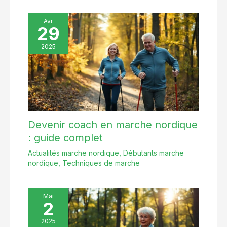
Avr
29
2025
Devenir coach en marche nordique
: guide complet
Actualités marche nordique
,
Débutants marche
nordique
,
Techniques de marche
Mai
2
2025