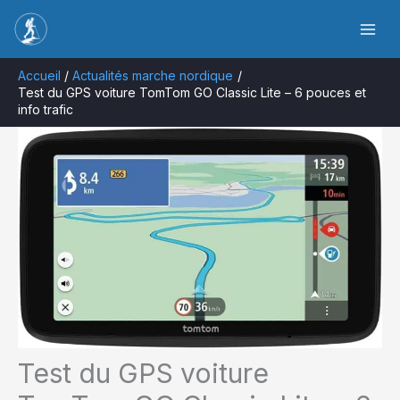
Aller
Rechercher
au
contenu
Accueil
Actualités marche nordique
Test du GPS voiture TomTom GO Classic Lite – 6 pouces et
info trafic
Test du GPS voiture