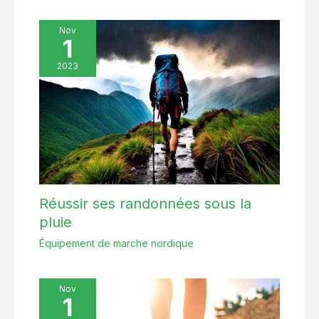
Nov
1
2023
Réussir ses randonnées sous la
pluie
Équipement de marche nordique
Nov
1