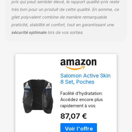
prix qui peut sembler élevé, le rapport qualité-prix reste
très bon pour un produit de cette qualité. En somme, ce
gilet polyvalent combine de manière remarquable
praticité, stabilité et confort, tout en garantissant une
sécurité optimale
lors de vos sorties.
Salomon Active Skin
8 Set, Poches
Poitrine Easy
Facilité d’hydratation:
Hydration, Precision
Accédez encore plus
SensiFit Comfort,
rapidement à vos
Rangement
gourdes pendant l’effort
Marathon avec
87,07 €
grâce aux deux
Poches sécurisées,
nouvelles poches
Gilet de Trail
poitrine, Deux softflasks
Running