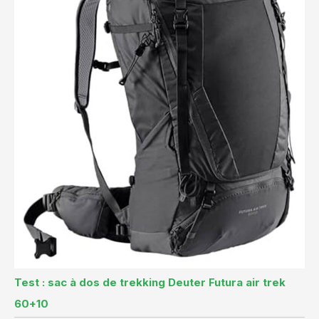
Test : sac à dos de trekking Deuter Futura air trek
60+10