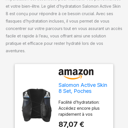
et votre bien-être. Le gilet d’hydratation Salomon Active Skin
8 est conçu pour répondre à ce besoin crucial. Avec ses
flasques d’hydratation incluses, il vous permet de vous
concentrer sur votre parcours tout en vous assurant un accès
facile et rapide à l’eau, vous offrant ainsi une solution
pratique et efficace pour rester hydraté lors de vos
aventures.
Salomon Active Skin
8 Set, Poches
Poitrine Easy
Facilité d’hydratation:
Hydration, Precision
Accédez encore plus
SensiFit Comfort,
rapidement à vos
Rangement
gourdes pendant l’effort
Marathon avec
87,07 €
grâce aux deux
Poches sécurisées,