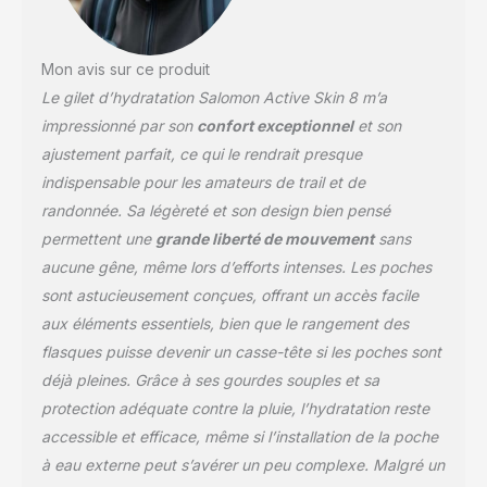
espace de rangement
généreux et des poches
sécurisées pour garder
Mon avis sur ce produit
tous vos accessoires à
Le gilet d’hydratation Salomon Active Skin 8 m’a
portée de main pendant
vos sorties trail running
impressionné par son
confort exceptionnel
et son
sur distance marathon,
ajustement parfait, ce qui le rendrait presque
Compatible avec notre
indispensable pour les amateurs de trail et de
système porte-bâtons
randonnée. Sa légèreté et son design bien pensé
Custom Quiver
permettent une
grande liberté de mouvement
sans
aucune gêne, même lors d’efforts intenses. Les poches
sont astucieusement conçues, offrant un accès facile
aux éléments essentiels, bien que le rangement des
flasques puisse devenir un casse-tête si les poches sont
déjà pleines. Grâce à ses gourdes souples et sa
protection adéquate contre la pluie, l’hydratation reste
accessible et efficace, même si l’installation de la poche
à eau externe peut s’avérer un peu complexe. Malgré un