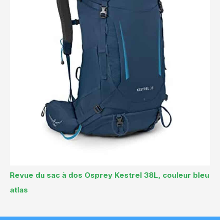
Revue du sac à dos Osprey Kestrel 38L, couleur bleu
atlas