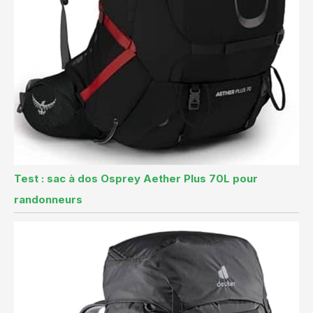
Test : sac à dos Osprey Aether Plus 70L pour
randonneurs