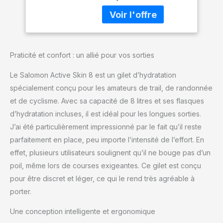
nouvelles poches
Gilet de Trail
poitrine, Deux softflasks
Running
de 500 ml incluses,
Également compatible
avec une poche à eau de
Praticité et confort : un allié pour vos sorties
1,5 litre Fit précis:
Conception SensiFit
Le Salomon Active Skin 8 est un gilet d’hydratation
réactualisée avec des
spécialement conçu pour les amateurs de trail, de randonnée
matières douces, une
et de cyclisme. Avec sa capacité de 8 litres et ses flasques
liberté de mouvement
accrue, un mesh
d’hydratation incluses, il est idéal pour les longues sorties.
ultraconfortable à
J’ai été particulièrement impressionné par le fait qu’il reste
l’intérieur et un système
parfaitement en place, peu importe l’intensité de l’effort. En
de réglage facile pour
effet, plusieurs utilisateurs soulignent qu’il ne bouge pas d’un
que le gilet reste
appropriéement en place
poil, même lors de courses exigeantes. Ce gilet est conçu
Rangement optimisé: Un
pour être discret et léger, ce qui le rend très agréable à
espace de rangement
porter.
généreux et des poches
sécurisées pour garder
Une conception intelligente et ergonomique
tous vos accessoires à