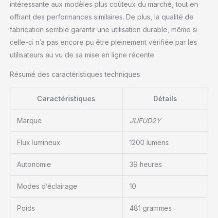
intéressante aux modèles plus coûteux du marché, tout en
frontale est livrée avec
offrant des performances similaires. De plus, la qualité de
une batterie
rechargeable et un étui
fabrication semble garantir une utilisation durable, même si
de charge portable, de
celle-ci n’a pas encore pu être pleinement vérifiée par les
sorte que vous n'avez
utilisateurs au vu de sa mise en ligne récente.
jamais à vous soucier de
manquer d'énergie.
Résumé des caractéristiques techniques
Confortable et légère
pour une utilisation
Caractéristiques
Détails
longue durée : légère et
conçue avec une sangle
Marque
JUFUD2Y
réglable qui brille dans le
noir, cette lampe frontale
offre un ajustement
Flux lumineux
1200 lumens
confortable pour de
longues heures
Autonomie
39 heures
d'utilisation. Que vous
soyez en camping, en
Modes d’éclairage
10
randonnée ou au travail,
c'est la solution idéale
Poids
481 grammes
pour un port prolongé,