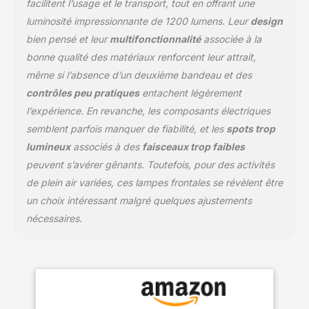
facilitent l’usage et le transport, tout en offrant une
projecteur dans un seul
luminosité impressionnante de 1200 lumens. Leur
design
appareil. Que vous
bien pensé et leur
multifonctionnalité
associée à la
exploriez dans
l'obscurité ou que vous
bonne qualité des matériaux renforcent leur attrait,
ayez besoin d'une large
même si l’absence d’un deuxième bandeau et des
couverture lumineuse,
contrôles peu pratiques
entachent légèrement
cette lampe frontale pour
l’expérience. En revanche, les composants électriques
le front vous guidera
dans votre chemin. 10
semblent parfois manquer de fiabilité, et les
spots trop
modes d'éclairage pour
lumineux
associés à des
faisceaux trop faibles
chaque aventure en plein
peuvent s’avérer gênants. Toutefois, pour des activités
air : des lampes frontales
de plein air variées, ces lampes frontales se révèlent être
LED rechargeables super
lumineuses aux modes
un choix intéressant malgré quelques ajustements
SOS, cette lampe
nécessaires.
frontale offre 10 options
d'éclairage différentes.
Basculez facilement
entre les modes pour
s'adapter à votre
équipement de camping,