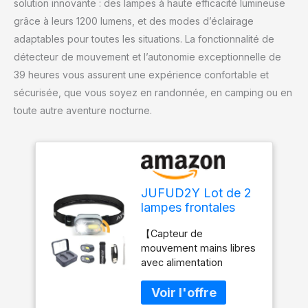
solution innovante : des lampes à haute efficacité lumineuse
grâce à leurs 1200 lumens, et des modes d’éclairage
adaptables pour toutes les situations. La fonctionnalité de
détecteur de mouvement et l’autonomie exceptionnelle de
39 heures vous assurent une expérience confortable et
sécurisée, que vous soyez en randonnée, en camping ou en
toute autre aventure nocturne.
JUFUD2Y Lot de 2
lampes frontales
LED rechargeables
【Capteur de
avec détecteur de
mouvement mains libres
mouvement, 10
avec alimentation
modes d'éclairage,
rechargeable】Profitez
1200 lumens double
de la commodité d'une
faisceau, lampe
lampe frontale