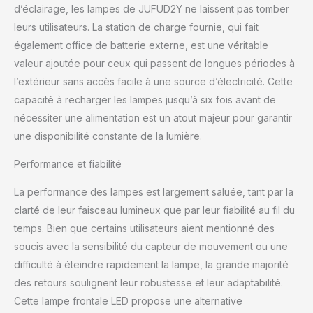
Basculez facilement
d’éclairage, les lampes de JUFUD2Y ne laissent pas tomber
entre les modes pour
leurs utilisateurs. La station de charge fournie, qui fait
s'adapter à votre
également office de batterie externe, est une véritable
équipement de camping,
équipement de
valeur ajoutée pour ceux qui passent de longues périodes à
randonnée, ou utilisez-le
l’extérieur sans accès facile à une source d’électricité. Cette
comme un casque de
capacité à recharger les lampes jusqu’à six fois avant de
sécurité fiable pour
nécessiter une alimentation est un atout majeur pour garantir
travailler dans des
conditions de faible
une disponibilité constante de la lumière.
luminosité. 【Batterie
Performance et fiabilité
longue durée de vie de
39 h avec étui de
La performance des lampes est largement saluée, tant par la
chargement et de
rangement】Avec une
clarté de leur faisceau lumineux que par leur fiabilité au fil du
puissante lampe frontale
temps. Bien que certains utilisateurs aient mentionné des
alimentée par batterie,
soucis avec la sensibilité du capteur de mouvement ou une
vous obtenez jusqu'à 39
difficulté à éteindre rapidement la lampe, la grande majorité
heures d'éclairage,
parfait pour les longs
des retours soulignent leur robustesse et leur adaptabilité.
voyages en camping ou
Cette lampe frontale LED propose une alternative
les urgences. La lampe