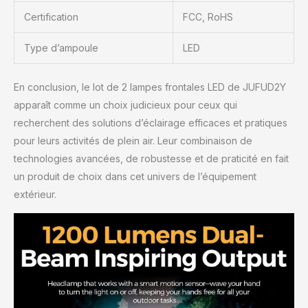
fini les maux de tête ou
Certification
FCC, RoHS
les sangles
inconfortables.
Type d’ampoule
LED
En conclusion, le lot de 2 lampes frontales LED de JUFUD2Y
apparaît comme un choix judicieux pour ceux qui
recherchent des solutions d’éclairage efficaces et pratiques
pour leurs activités de plein air. Leur combinaison de
technologies avancées, de robustesse et de praticité en fait
un produit de choix dans cet univers de l’équipement
extérieur.