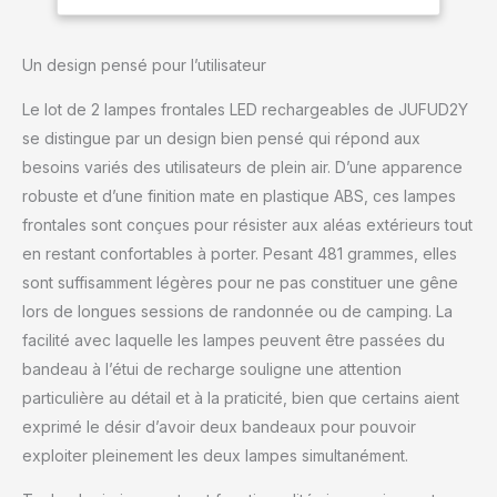
frontale de 39 h
rechargeable qui
longue durée de vie,
fonctionne avec un
lampe de camping
Un design pensé pour l’utilisateur
détecteur de
avec
mouvement intelligent :
Le lot de 2 lampes frontales LED rechargeables de JUFUD2Y
agitez votre main pour
allumer ou éteindre la
se distingue par un design bien pensé qui répond aux
lumière, gardant vos
besoins variés des utilisateurs de plein air. D’une apparence
mains libres pour toutes
robuste et d’une finition mate en plastique ABS, ces lampes
vos tâches de plein air.
frontales sont conçues pour résister aux aléas extérieurs tout
Parfait pour les
équipements de
en restant confortables à porter. Pesant 481 grammes, elles
randonnée, les
sont suffisamment légères pour ne pas constituer une gêne
accessoires de camping
lors de longues sessions de randonnée ou de camping. La
indispensables et les
facilité avec laquelle les lampes peuvent être passées du
lampes frontales
bandeau à l’étui de recharge souligne une attention
rechargeables pour
adultes. Double faisceau
particulière au détail et à la praticité, bien que certains aient
de 1200 lumens :
exprimé le désir d’avoir deux bandeaux pour pouvoir
projecteur et projecteur :
exploiter pleinement les deux lampes simultanément.
notre lampe frontale LED
rechargeable offre