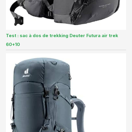
Test : sac à dos de trekking Deuter Futura air trek
60+10