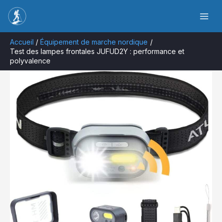
Aller
Rechercher
au
contenu
Accueil
Équipement de marche nordique
Test des lampes frontales JUFUD2Y : performance et
polyvalence