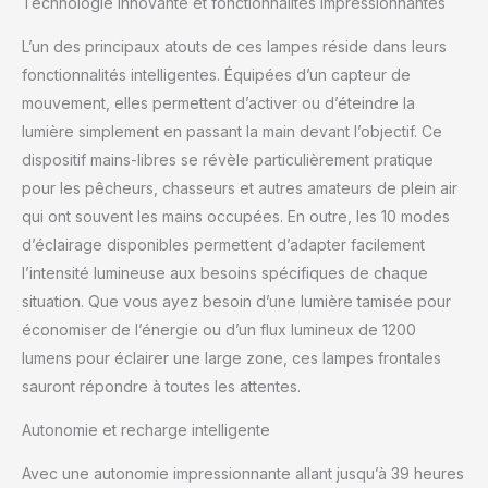
Technologie innovante et fonctionnalités impressionnantes
jusqu'à 360 lumens de
lumière puissante, offrant
L’un des principaux atouts de ces lampes réside dans leurs
à la fois des fonctions de
fonctionnalités intelligentes. Équipées d’un capteur de
projecteur et de
mouvement, elles permettent d’activer ou d’éteindre la
projecteur dans un seul
appareil. Que vous
lumière simplement en passant la main devant l’objectif. Ce
exploriez dans
dispositif mains-libres se révèle particulièrement pratique
l'obscurité ou que vous
pour les pêcheurs, chasseurs et autres amateurs de plein air
ayez besoin d'une large
qui ont souvent les mains occupées. En outre, les 10 modes
couverture lumineuse,
cette lampe frontale pour
d’éclairage disponibles permettent d’adapter facilement
le front vous guidera
l’intensité lumineuse aux besoins spécifiques de chaque
dans votre chemin. 10
situation. Que vous ayez besoin d’une lumière tamisée pour
modes d'éclairage pour
économiser de l’énergie ou d’un flux lumineux de 1200
chaque aventure en plein
air : des lampes frontales
lumens pour éclairer une large zone, ces lampes frontales
LED rechargeables super
sauront répondre à toutes les attentes.
lumineuses aux modes
SOS, cette lampe
Autonomie et recharge intelligente
frontale offre 10 options
d'éclairage différentes.
Avec une autonomie impressionnante allant jusqu’à 39 heures