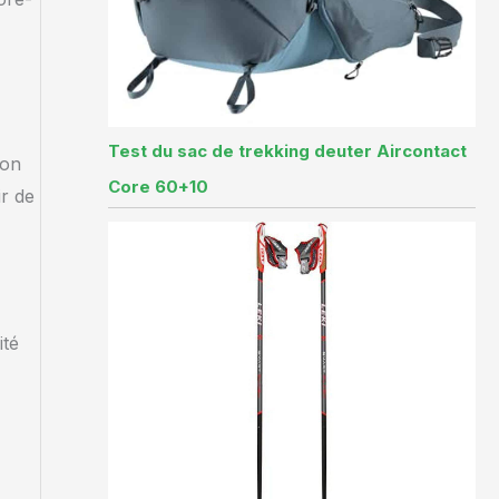
Test du sac de trekking deuter Aircontact
son
Core 60+10
ir de
ité