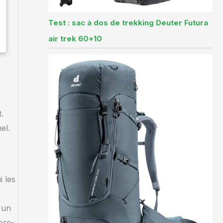
Test : sac à dos de trekking Deuter Futura
air trek 60+10
.
el.
i les
 un
ore-