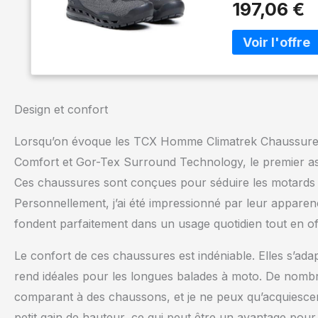
197,06 €
technologie Gore
est dotée d'un pr
l'adhérence aux 
grand confort de
CLIMATS: Le tiss
est combiné à la 
la chaleur et l'hu
Design et confort
des éléments, idéa
CARACTÉRISTIQUES:
Lorsqu’on évoque les TCX Homme Climatrek Chaussure
intermédiaire mat
Comfort et Gor-Tex Surround Technology, le premier aspec
Groundtrax pour l
adhérence TCX - T
Ces chaussures sont conçues pour séduire les motards à 
fabrication de c
Personnellement, j’ai été impressionné par leur apparence
chaussures de mot
supérieurs.
fondent parfaitement dans un usage quotidien tout en of
Le confort de ces chaussures est indéniable. Elles s’adap
rend idéales pour les longues balades à moto. De nombre
comparant à des chaussons, et je ne peux qu’acquiescer
petit gain de hauteur, ce qui peut être un avantage pou