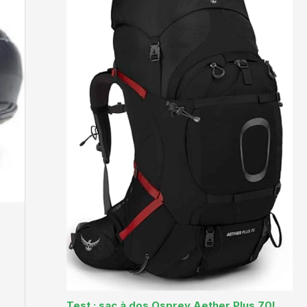
Test : sac à dos Osprey Aether Plus 70L