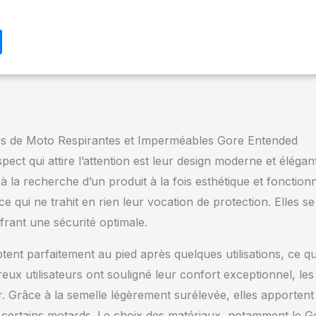
-Tex Surround CONFORT ET ADHÉSION: la semelle Groundtrax
ofil et d'un composé spéciaux conçus pour garantir la stabilité et
pédales et aux commandes, ainsi qu'une traction maximale et un
 marche sur tous les terrains CONVIENT POUR TOUS LES
u technique, associé à la membrane Gore-Tex Extended Comfort,
construction spéciale Gore-Tex Surround conçue pour canaliser
midité à travers la semelle afin de permettre une isolation parfaite
le pour les climats plus chauds et l'utilisation en trois saison
 Inserts réfléchissants pour une meilleure visibilité Semelle
s de Moto Respirantes et Imperméables Gore Entended
elassée en EVA, fermeture à lacets, semelle en caoutchouc
t qui attire l’attention est leur design moderne et élégant
e tourisme, le tout-terrain léger et la marche, avec une bonne
RADITION ET MODERNITÉ : fusionne l'artisanat traditionnel de la
la recherche d’un produit à la fois esthétique et fonctionn
haussures avec la science moderne pour concevoir des
 qui ne trahit en rien leur vocation de protection. Elles se
o qui offrent une sensation, une liberté et un contrôle
frant une sécurité optimale.
tent parfaitement au pied après quelques utilisations, ce qu
ux utilisateurs ont souligné leur confort exceptionnel, les
. Grâce à la semelle légèrement surélevée, elles apportent
r certains motards. Le choix des matériaux, notamment le G