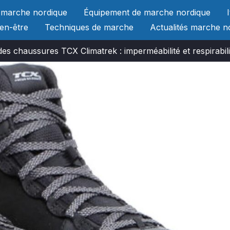
 marche nordique
Équipement de marche nordique
ien-être
Techniques de marche
Actualités marche n
des chaussures TCX Climatrek : imperméabilité et respirabi