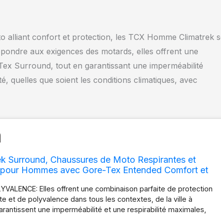
 alliant confort et protection, les TCX Homme Climatrek 
pondre aux exigences des motards, elles offrent une
-Tex Surround, tout en garantissant une imperméabilité
, quelles que soient les conditions climatiques, avec
ek Surround, Chaussures de Moto Respirantes et
 pour Hommes avec Gore-Tex Entended Comfort et
und Technology, Noir/Gris
ALENCE: Elles offrent une combinaison parfaite de protection
te et de polyvalence dans tous les contextes, de la ville à
 garantissent une imperméabilité et une respirabilité maximales,
naison de la membrane Gore-Tex Extended Comfort et de la