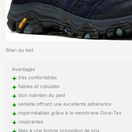
Bilan du test
Avantages
+
très confortables
+
fiables et robustes
+
bon maintien du pied
+
semelle offrant une excellente adhérence
+
imperméables grâce à la membrane Gore-Tex
+
respirantes
+
liées à une bonne promotion de prix