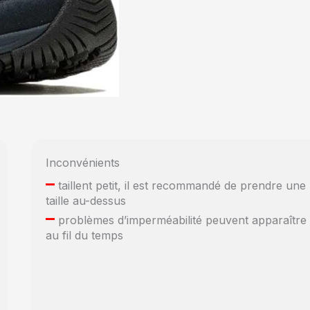
Inconvénients
–
taillent petit, il est recommandé de prendre une
taille au-dessus
–
problèmes d’imperméabilité peuvent apparaître
au fil du temps