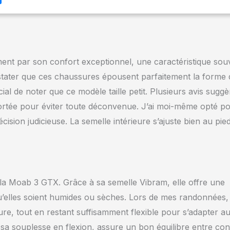
nt par son confort exceptionnel, une caractéristique sou
constater que ces chaussures épousent parfaitement la forme
cial de noter que ce modèle taille petit. Plusieurs avis suggè
 portée pour éviter toute déconvenue. J’ai moi-même opté p
cision judicieuse. La semelle intérieure s’ajuste bien au pied
e la Moab 3 GTX. Grâce à sa semelle Vibram, elle offre une
’elles soient humides ou sèches. Lors de mes randonnées, 
re, tout en restant suffisamment flexible pour s’adapter a
à sa souplesse en flexion, assure un bon équilibre entre con