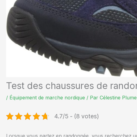
Test des chaussures de rand
/
Équipement de marche nordique
/ Par
Célestine Plume
4.7/5 - (8 votes)
Lorsque vous partez en randonnée, vous recherchez une 