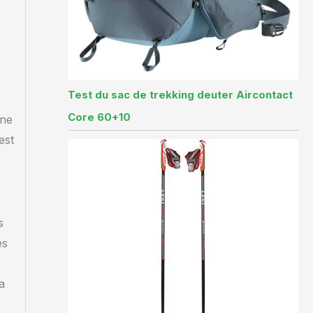
Test du sac de trekking deuter Aircontact
Core 60+10
une
est
s
ès
a