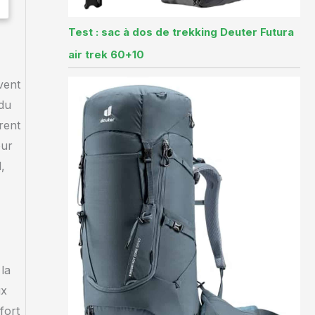
Test : sac à dos de trekking Deuter Futura
air trek 60+10
vent
 du
rent
our
,
la
ux
fort