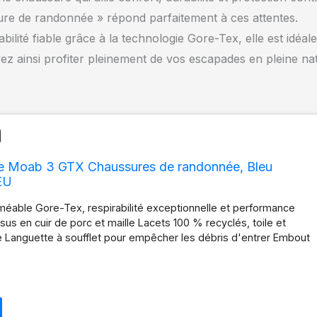
e de randonnée » répond parfaitement à ces attentes.
lité fiable grâce à la technologie Gore-Tex, elle est idéale
vez ainsi profiter pleinement de vos escapades en pleine na
e Moab 3 GTX Chaussures de randonnée, Bleu
 EU
able Gore-Tex, respirabilité exceptionnelle et performance
s en cuir de porc et maille Lacets 100 % recyclés, toile et
e Languette à soufflet pour empêcher les débris d'entrer Embout
 semelle en caoutchouc Vibram TC5+