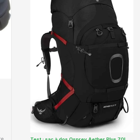
re
Test : sac à dos Osprey Aether Plus 70L