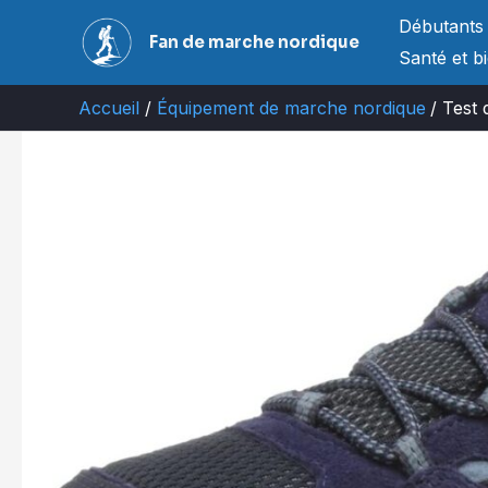
Aller
Débutants
Fan de marche nordique
au
Santé et b
contenu
Accueil
Équipement de marche nordique
Test