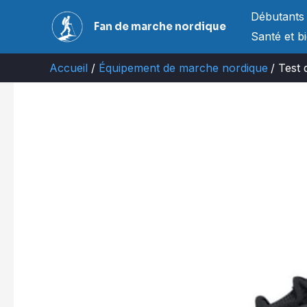
Aller
Débutants
Fan de marche nordique
au
Santé et b
contenu
Accueil
Équipement de marche nordique
Test 