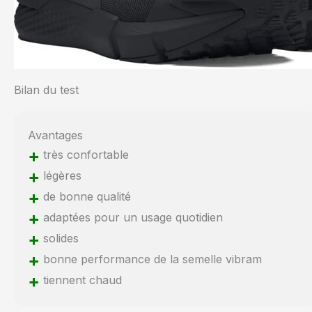
Bilan du test
Avantages
+
très confortable
+
légères
+
de bonne qualité
+
adaptées pour un usage quotidien
+
solides
+
bonne performance de la semelle vibram
+
tiennent chaud