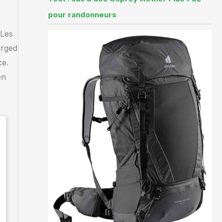
pour randonneurs
 Les
arged
ce.
en