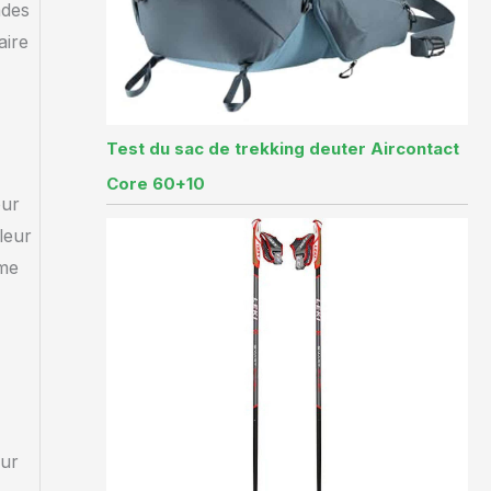
ades
aire
Test du sac de trekking deuter Aircontact
Core 60+10
our
leur
mme
our