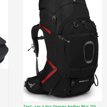
Test : sac à dos Osprey Aether Plus 70L