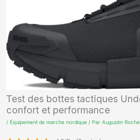
Test des bottes tactiques Un
confort et performance
/
Équipement de marche nordique
/ Par
Augustin Roche