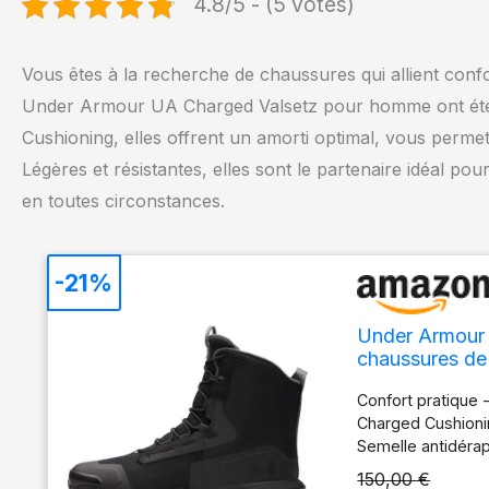
4.8/5 - (5 votes)
Vous êtes à la recherche de chaussures qui allient confo
Under Armour UA Charged Valsetz pour homme ont été 
Cushioning, elles offrent un amorti optimal, vous permett
Légères et résistantes, elles sont le partenaire idéal po
en toutes circonstances.
-21%
Under Armour 
chaussures de 
Confort pratique
Charged Cushionin
Semelle antidéra
en caoutchouc ant
150,00 €