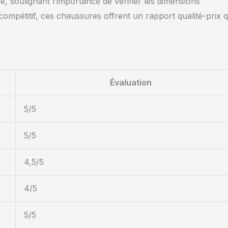
é, soulignant l’importance de vérifier les dimensions
compétitif, ces chaussures offrent un rapport qualité-prix q
Évaluation
5/5
5/5
4,5/5
4/5
5/5