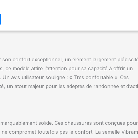
aces. Chaussures durables pour hommes - Chaussures de marche
uir synthétique et en tissu offrant une grande respirabilité et une
. Soutien antifatigue - Les chaussures de montagne dotées de
en moulées Insite Contoura offrent un amorti réactif et durable.
 - Les bottes pour hommes UA Charged Valsetz d'Under Armour
e 63% de textile, 37% de synthétique et d'une semelle en
0%.
son confort exceptionnel, un élément largement plébiscit
s, ce modèle attire l’attention pour sa capacité à offrir un
. Un avis utilisateur souligne : « Très confortable ». Ces
, un atout majeur pour les adeptes de randonnée et d’acti
 remarquablement solide. Ces chaussures sont conçues pour
qui ne compromet toutefois pas le confort. La semelle Vibram