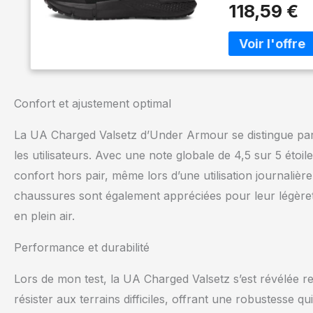
différentes surf
118,59 €
à tige légère en c
grande durabilité
semelles de souti
Matière et forme
sont composées d
caoutchouc à 10
Confort et ajustement optimal
La UA Charged Valsetz d’Under Armour se distingue par 
les utilisateurs. Avec une note globale de 4,5 sur 5 étoile
confort hors pair, même lors d’une utilisation journalière
chaussures sont également appréciées pour leur légèreté
en plein air.
Performance et durabilité
Lors de mon test, la UA Charged Valsetz s’est révélée
résister aux terrains difficiles, offrant une robustesse 