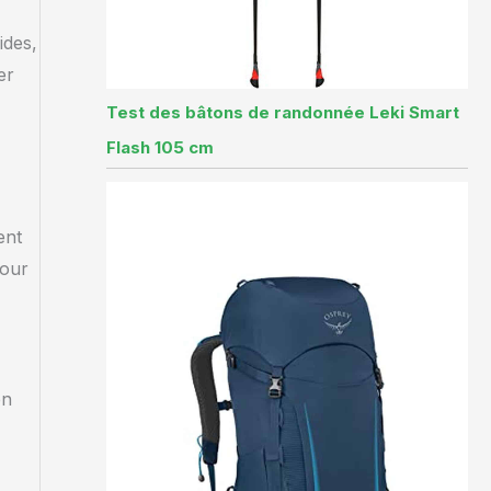
ides,
er
Test des bâtons de randonnée Leki Smart
Flash 105 cm
ent
pour
en