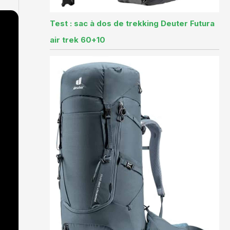
Test : sac à dos de trekking Deuter Futura
air trek 60+10