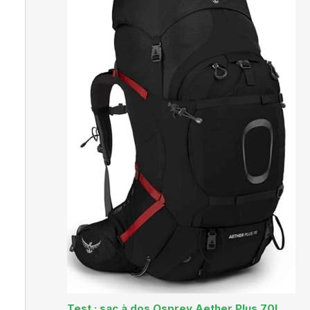
Test : sac à dos Osprey Aether Plus 70L