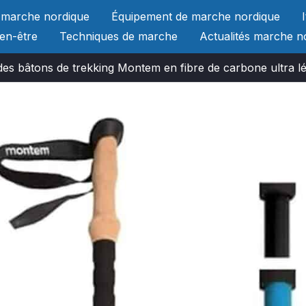
 marche nordique
Équipement de marche nordique
ien-être
Techniques de marche
Actualités marche n
des bâtons de trekking Montem en fibre de carbone ultra l