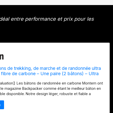
al entre performance et prix pour les
s de trekking, de marche et de randonnée ultra
 fibre de carbone – Une paire (2 bâtons) – Ultra
uillables rapidement et ultra durables
aluation】Les bâtons de randonnée en carbone Montem ont
 le magazine Backpacker comme étant le meilleur bâton en
le disponible. Notre design léger, robuste et fiable a
lliers de kilomètres à travers la Nouvelle-Zélande. Nous ne
a qualité pour le coût et vous ne devriez pas non plus le faire.
ants et légers】Nos bâtons de randonnée en fibre de carbone