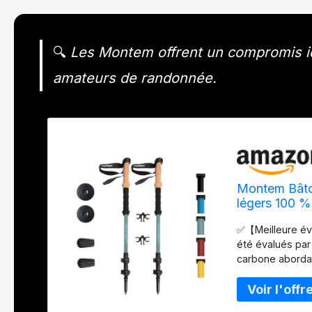
🔍
Les Montem offrent un compromis idé
amateurs de randonnée.
Montem Bâton
légers 100 %
légers, verro
✅【Meilleure év
été évalués par
carbone abordab
parcouru des mi
sacrifions pas l
✅【Ultra résist