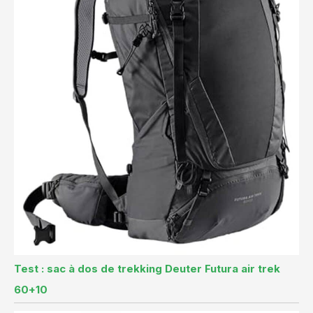
Test : sac à dos de trekking Deuter Futura air trek
60+10