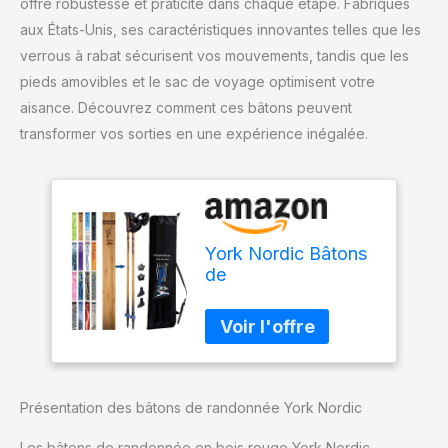
offre robustesse et praticité dans chaque étape. Fabriqués
aux États-Unis, ses caractéristiques innovantes telles que les
verrous à rabat sécurisent vos mouvements, tandis que les
pieds amovibles et le sac de voyage optimisent votre
aisance. Découvrez comment ces bâtons peuvent
transformer vos sorties en une expérience inégalée.
York Nordic Bâtons
de
randonnée/marche
en bois rouge –
Fabriqué aux États-
Unis avec verrous à
rabat, pieds
amovibles et sac de
Présentation des bâtons de randonnée York Nordic
voyage – 2 bâtons
Les bâtons de randonnée en bois rouge York Nordic