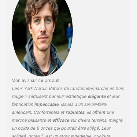
Mon avis sur ce produit
Les « York Nordic Bâtons de randonnée/marche en bois
rouge » séduisent par leur esthétique
élégante
et leur
fabrication
impeccable
, issues d’un savoir-faire
américain. Confortables et
robustes
, ils offrent une
marche plaisante et
efficace
sur divers terrains, malgré
un poids de 8 onces qui pourrait être allégé. Leur
solidité, notée 5, est un atout indéniable, quoique