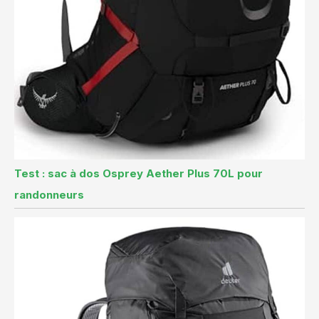
Test : sac à dos Osprey Aether Plus 70L pour
randonneurs