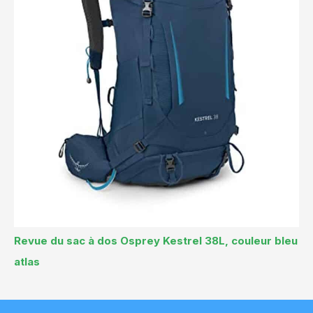
Revue du sac à dos Osprey Kestrel 38L, couleur bleu
atlas