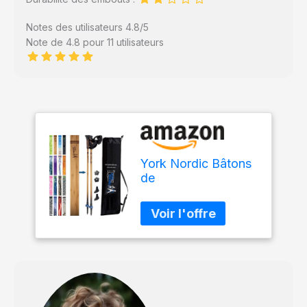
Notes des utilisateurs 4.8/5
Note de 4.8 pour 11 utilisateurs
York Nordic Bâtons
de
randonnée/marche
en bois rouge –
Fabriqué aux États-
Unis avec verrous à
rabat, pieds
amovibles et sac de
voyage – 2 bâtons