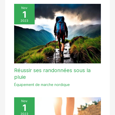
Nov
1
2023
Réussir ses randonnées sous la
pluie
Équipement de marche nordique
Nov
1
2023