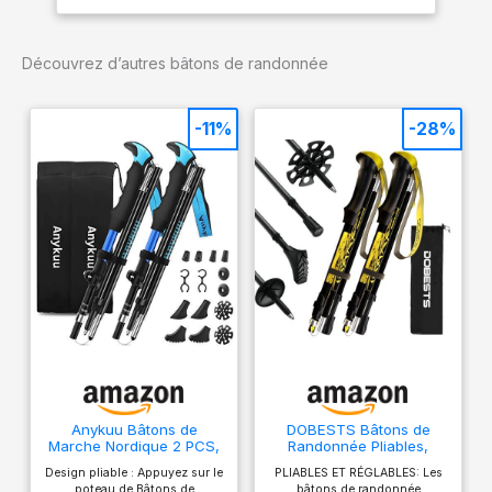
Unis avec verrous à
rabat, pieds
amovibles et sac de
Découvrez d’autres bâtons de randonnée
voyage – 2 bâtons
-11%
-28%
Anykuu Bâtons de
DOBESTS Bâtons de
Marche Nordique 2 PCS,
Randonnée Pliables,
avec 14 Accessoires
Aluminium, 110-130 cm
Design pliable : Appuyez sur le
PLIABLES ET RÉGLABLES: Les
d'escalade, Bâtons de
poteau de Bâtons de
bâtons de randonnée