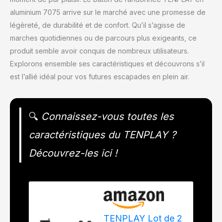
aluminium 7075 arrive sur le marché avec une promesse de
légèreté, de durabilité et de confort. Qu’il s’agisse de
marches quotidiennes ou de parcours plus exigeants, ce
produit semble avoir conquis de nombreux utilisateurs.
Explorons ensemble ses caractéristiques et découvrons s’il
est l’allié idéal pour vos futures escapades en plein air.
🔍
Connaissez-vous toutes les
caractéristiques du TENPLAY ?
Découvrez-les ici !
TENPLAY Lot de 2