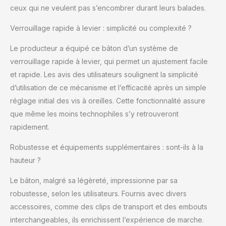
12 mm, 14 mm et 16 mm
ceux qui ne veulent pas s’encombrer durant leurs balades.
peuvent être
facilement ajustés d'un
Verrouillage rapide à levier : simplicité ou complexité ?
minimum de 64 cm à
une hauteur maximale
Le producteur a équipé ce bâton d’un système de
de 135 cm, qui peuvent
verrouillage rapide à levier, qui permet un ajustement facile
être ajustés à
et rapide. Les avis des utilisateurs soulignent la simplicité
n'importe quelle
hauteur et s'adapter à
d’utilisation de ce mécanisme et l’efficacité après un simple
tous les scénarios
réglage initial des vis à oreilles. Cette fonctionnalité assure
d'utilisation. Facile à
que même les moins technophiles s’y retrouveront
utiliser : ce bâton de
rapidement.
randonnée haute
performance dispose
Robustesse et équipements supplémentaires : sont-ils à la
d'un mécanisme de
hauteur ?
verrouillage à levier
pour plus de stabilité et
Le bâton, malgré sa légèreté, impressionne par sa
un réglage facile. Facile
à verrouiller d'une
robustesse, selon les utilisateurs. Fournis avec divers
seule main. Légers :
accessoires, comme des clips de transport et des embouts
nos bâtons de
interchangeables, ils enrichissent l’expérience de marche.
randonnée sont légers