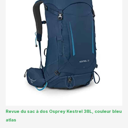
Revue du sac à dos Osprey Kestrel 38L, couleur bleu
atlas