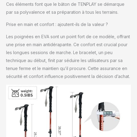
Ces éléments font que le bâton de TENPLAY se démarque
et ne pèsent que 220 g
(équivalent à 0,2 kg).
par sa polyvalence et sa préparation à tous les terrains.
Malgré leur design
Prise en main et confort : ajoutent-ils de la valeur ?
léger, les poteaux
conservent également
Les poignées en EVA sont un point fort de ce modèle, offrant
une construction
robuste. Ces bâtons
une prise en main antidérapante. Ce confort est crucial pour
sont presque en
les longues sessions de marche. Le bracelet, un peu
apesanteur dans vos
technique au début, finit par séduire les utilisateurs par sa
mains, vous donnant
tenue ferme et le maintien qu’il procure. Cette assurance en
plus de flexibilité et de
confort lors de la
sécurité et confort influence positivement la décision d’achat.
traversée d'une variété
de terrains, vous
permettant de faire
l'expérience de la
randonnée sans
fatigue. TENPLAY offre
une garantie de 3 mois,
si vous rencontrez des
problèmes, s'il y a un