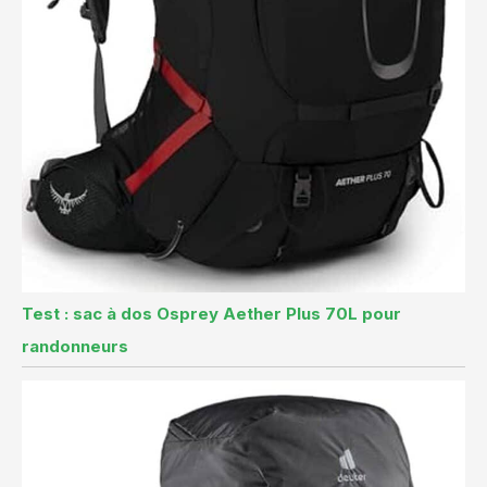
Test : sac à dos Osprey Aether Plus 70L pour
randonneurs