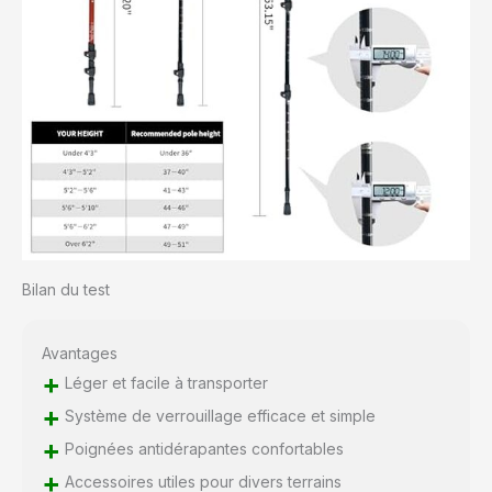
problème avec la
qualité du produit, nous
sommes prêts à le
retourner pour un
service d'échange ou
une garantie de
remboursement.
Bilan du test
Avantages
+
Léger et facile à transporter
+
Système de verrouillage efficace et simple
+
Poignées antidérapantes confortables
+
Accessoires utiles pour divers terrains