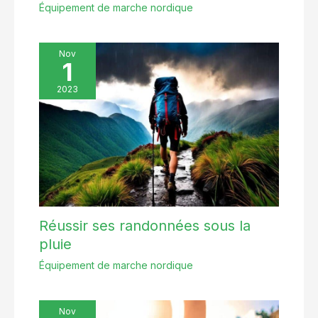
Équipement de marche nordique
Nov
1
2023
Réussir ses randonnées sous la
pluie
Équipement de marche nordique
Nov