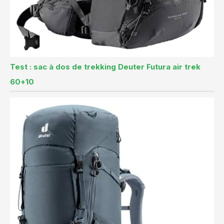
Test : sac à dos de trekking Deuter Futura air trek
60+10