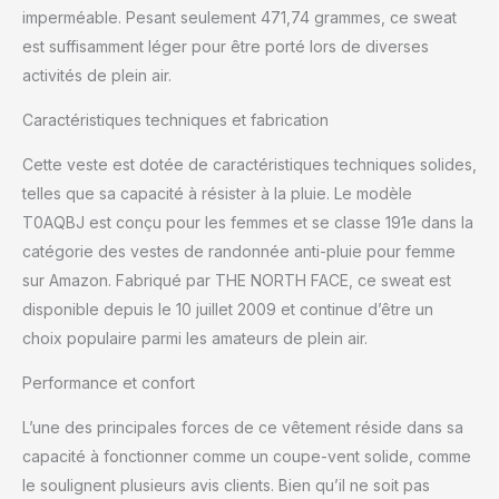
qualité et du style
imperméable. Pesant seulement 471,74 grammes, ce sweat
Assurez vos Arrières :
est suffisamment léger pour être porté lors de diverses
Poches à mains
activités de plein air.
couvertes par un zip
sécurisé pour protéger
Caractéristiques techniques et fabrication
vos objets de valeur
Caractéristiques
Cette veste est dotée de caractéristiques techniques solides,
Supplémentaires: Ourlet
telles que sa capacité à résister à la pluie. Le modèle
réglable avec cordon de
serrage et poignets
T0AQBJ est conçu pour les femmes et se classe 191e dans la
catégorie des vestes de randonnée anti-pluie pour femme
sur Amazon. Fabriqué par THE NORTH FACE, ce sweat est
disponible depuis le 10 juillet 2009 et continue d’être un
choix populaire parmi les amateurs de plein air.
Performance et confort
L’une des principales forces de ce vêtement réside dans sa
capacité à fonctionner comme un coupe-vent solide, comme
le soulignent plusieurs avis clients. Bien qu’il ne soit pas