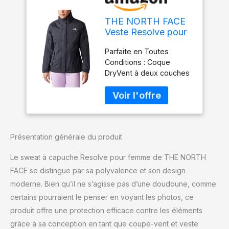
THE NORTH FACE
Veste Resolve pour
Femmes, TNF Black,
Parfaite en Toutes
XL
Conditions : Coque
DryVent à deux couches
imperméable, respirante
et aux coutures scellées,
avec doublure en maille,
idéale pour toutes les
conditions de trekking
Présentation générale du produit
Capuche Entièrement
Réglable: La veste est
Le sweat à capuche Resolve pour femme de THE NORTH
dotée d'une capuche qui
se range dans le col
FACE se distingue par sa polyvalence et son design
Never Stop Exploring:
moderne. Bien qu’il ne s’agisse pas d’une doudoune, comme
Tous les produits The
certains pourraient le penser en voyant les photos, ce
North Face sont conçus
produit offre une protection efficace contre les éléments
pour le grand air en
tenant compte de la
grâce à sa conception en tant que coupe-vent et veste