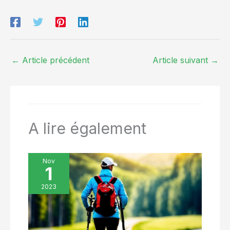
base (par exemple B. Gris, Noir, Bleu foncé – convient à
différentes préférences de style et combinaisons de tenues.
Matériau doux et agréable pour la peau : le sweat à capuche
est composé d'un tissu doux qui est agréable sur la peau et
offre un confort même en cas de port prolongé.
←
Article précédent
Article suivant
→
A lire également
Nov
1
2023