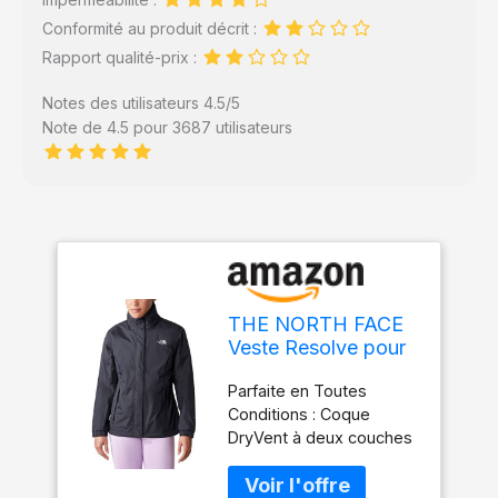
Conformité au produit décrit :
Rapport qualité-prix :
Notes des utilisateurs 4.5/5
Note de 4.5 pour 3687 utilisateurs
THE NORTH FACE
Veste Resolve pour
Femmes, TNF Black,
Parfaite en Toutes
XL
Conditions : Coque
DryVent à deux couches
imperméable, respirante
et aux coutures scellées,