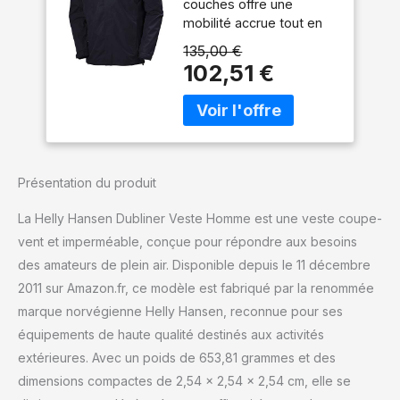
couches offre une
mobilité accrue tout en
restant complètement
135,00 €
imperméable et coupe-
102,51 €
vent. La capuche
ajustable de conception
ergonomique s’adapte
aux conditions
météorologiques
changeantes pour une
Présentation du produit
couverture fiable Les
poches extérieures et
La Helly Hansen Dubliner Veste Homme est une veste coupe-
intérieures à accès
vent et imperméable, conçue pour répondre aux besoins
rapide gardent les
des amateurs de plein air. Disponible depuis le 11 décembre
articles essentiels en
sécurité sans restreindre
2011 sur Amazon.fr, ce modèle est fabriqué par la renommée
les mouvements La
marque norvégienne Helly Hansen, reconnue pour ses
doublure respirante
équipements de haute qualité destinés aux activités
évacue l’humidité pour
extérieures. Avec un poids de 653,81 grammes et des
garder la peau sèche et
réguler la température
dimensions compactes de 2,54 x 2,54 x 2,54 cm, elle se
corporelle pendant