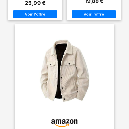
19,88 €
travail ou pour vos activités
doux et agréable au toucher.
25,99 €
Manteau Cadeau (0
en extérieur, elle vous garde
Elle peut se porter comme une
Marron, XL)
au chaud pendant longtemps
veste fine et est donc parfaite
et est extrêmement
pour l'automne, le printemps
confortable à porter. Poches
et le début de l'hiver. 【Détails
multiples : 2 poches plaquées,
& Points Forts】Loose Fit /
1 poche zippée sur la manche
Coupe classique / Design
et 1 poche intérieure offrent
cargo vintage / Velours côtelé
un espace de rangement
doux / Col à revers / Fermeture
optimal pour les clés, les
à boutons-pression / 2
cartes, le téléphone portable
poches poitrine avec
et le portefeuille. Légère et
boutons-pression / 2 poches
respirante : cette veste de
latérales / Manches longues
loisirs légère pour homme est
avec poignets à boutons /
fabriquée dans une matière
Manches raglan pour une
douce, confortable et
liberté de mouvement totale /
respirante qui vous garde au
Coutures parfaites /
sec et à l'aise. Coupe-vent et
Polyvalent 【Design
déperlant : entièrement
Pratique】Cette veste
fabriqué en polyester, coupe-
d'automne pour homme
vent et déperlant, élégant et
dispose de quatre poches
pratique. Veste de transition
pratiques pour ranger des
pour homme, idéale pour les
objets importants tels que des
activités de plein air, les
clés, des cartes de visite, des
occasions informelles, les
stylos ou des téléphones
vêtements de sport, le travail,
portables. Elle allie praticité et
la vie quotidienne, la
style. 【Match】Cette veste en
randonnée, les travaux
velours côtelé peut se porter
mécaniques, les sorties en
seule ou avec un t-shirt et un
boîte, le golf, les sports, ainsi
jean ou un pantalon pour un