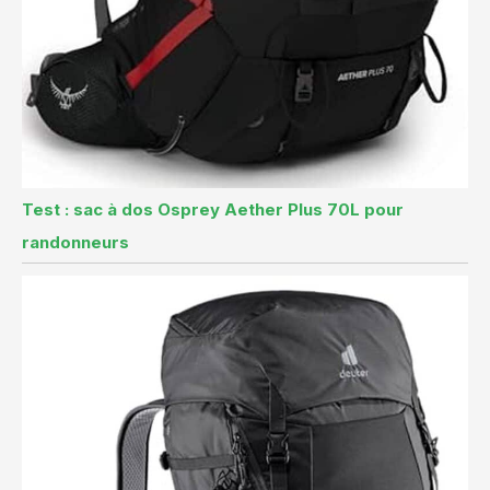
Test : sac à dos Osprey Aether Plus 70L pour
randonneurs