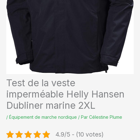
Test de la veste
imperméable Helly Hansen
Dubliner marine 2XL
/
Équipement de marche nordique
/ Par
Célestine Plume
4.9/5 - (10 votes)