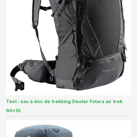
Test : sac à dos de trekking Deuter Futura air trek
60+10