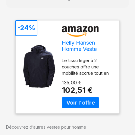
-24%
Helly Hansen
Homme Veste
Dubliner, Bleu
Le tissu léger à 2
Marine, 2XL
couches offre une
mobilité accrue tout en
restant complètement
135,00 €
imperméable et coupe-
102,51 €
vent. La capuche
ajustable de conception
ergonomique s’adapte
aux conditions
météorologiques
changeantes pour une
Découvrez d’autres vestes pour homme
couverture fiable Les