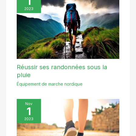
1
2023
Réussir ses randonnées sous la
pluie
Équipement de marche nordique
Nov
1
2023