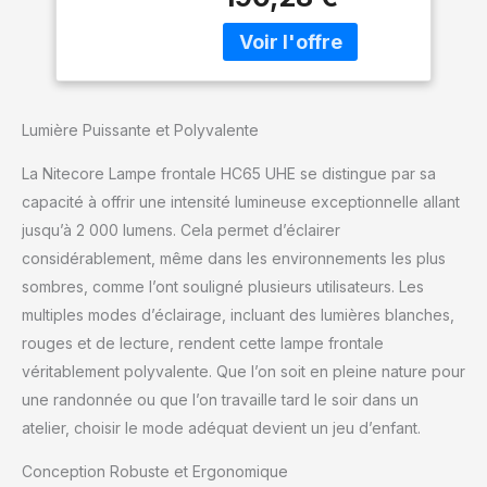
avec une distance
rouges et pour le
maximale de faisceau de
camping, la
220 m. Triple sortie
randonnée, la
polyvalente : une LED
chasse et les travaux
blanche principale avec 4
industriels
sorties, SOS et balise,
Lumière Puissante et Polyvalente
une lampe de lecture
avec 2 niveaux de faible
La Nitecore Lampe frontale HC65 UHE se distingue par sa
luminosité, et une
capacité à offrir une intensité lumineuse exceptionnelle allant
lumière rouge auxiliaire
jusqu’à 2 000 lumens. Cela permet d’éclairer
pour le travail, le
camping, la randonnée,
considérablement, même dans les environnements les plus
et plus encore.
sombres, comme l’ont souligné plusieurs utilisateurs. Les
Rechargeable USB-C : via
multiples modes d’éclairage, incluant des lumières blanches,
un port USB-C étanche
rouges et de lecture, rendent cette lampe frontale
intégré. Un indicateur
d'état d'alimentation
véritablement polyvalente. Que l’on soit en pleine nature pour
vous rappelle quand il
une randonnée ou que l’on travaille tard le soir dans un
est temps de recharger.
atelier, choisir le mode adéquat devient un jeu d’enfant.
Le HC65 UHE peut
fonctionner jusqu'à 82
Conception Robuste et Ergonomique
heures et prend 2 heures