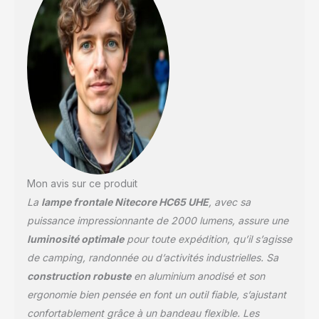
lumière rouge auxiliaire
pour le travail, le
camping, la randonnée,
et plus encore.
Rechargeable USB-C : via
un port USB-C étanche
intégré. Un indicateur
d'état d'alimentation
vous rappelle quand il
est temps de recharger.
Le HC65 UHE peut
fonctionner jusqu'à 82
Mon avis sur ce produit
heures et prend 2 heures
La
lampe frontale Nitecore HC65 UHE
, avec sa
pour se recharger.
Robuste et durable :
puissance impressionnante de 2000 lumens, assure une
fabriqué à partir d'alliage
luminosité optimale
pour toute expédition, qu’il s’agisse
d'aluminium de qualité
de camping, randonnée ou d’activités industrielles. Sa
aéronautique avec une
construction robuste
en aluminium anodisé et son
finition anodisée dure HA
III, classé IP68, et
ergonomie bien pensée en font un outil fiable, s’ajustant
résistant aux chocs
confortablement grâce à un bandeau flexible. Les