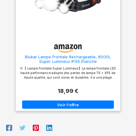
XPG Blanche/COB
XPG Blanche/COB
Blanche/XPG+COB Blanche.
Blanche/XPG+COB Blanche.
La capteur de gestes vous
La capteur de gestes vous
offre la commodité dont vous
offre la commodité dont vous
avez besoin pour toute
avez besoin pour toute
utilisation dans l'obscurité.
utilisation dans l'obscurité.
【Réglable et Confortable】La
【Réglable et Confortable】La
base de phare réglable à 45 °
base de phare réglable à 45 °
vous permet de concentrer la
vous permet de concentrer la
lumière là où vous en avez
lumière là où vous en avez
besoin. Le bandeau élastique
besoin. Le bandeau élastique
est réglable, confortable,
est réglable, confortable,
Blukar Lampe Frontale Rechargeable, 8000L
respirant et pas facile à
respirant et pas facile à
Super Lumineux IPX6 Étanche
glisser. 【Technologie COB
glisser. 【Technologie COB
LED】Nos phares combinent
LED】Nos phares combinent
💡【 Lampe Frontale Super Lumineux】La lampe frontale LED
la technologie COB avancée
la technologie COB avancée
haute performance adopte des perles de lampe T6 + XPE de
et la technologie LED XPG
et la technologie LED XPG
haute qualité, qui sont sûres et durables. Il a une plage
ultra-lumineuse avec une
ultra-lumineuse avec une
d'éclairage large et lointaine, avec un faisceau uniforme et
large zone d'irradiation, un
large zone d'irradiation, un
stable, vous pouvez voir votre environnement plus
faisceau uniforme et stable,
faisceau uniforme et stable,
18,99 €
clairement, ce qui rend vos activités nocturnes plus sûres.
qui peut facilement faire face
qui peut facilement faire face
💡【 USB Rechargeable】Batterie haute capacité 4400 mAh
à des environnements
à des environnements
intégrée, vous pouvez charger via le câble USB inclus. Une
complexes et rendre vos
complexes et rendre vos
charge complète ne prend que 5 heures et suffit à fournir
activités nocturnes plus
activités nocturnes plus
de longues heures de lumière pour vos activités de plein air.
sûres. 【Imperméable et
sûres. 【Imperméable et
Il n'est pas nécessaire de remplacer la batterie, ce qui est
Léger】Les phares légers et
Léger】Les phares légers et
économique. 💡【 5 Modes d'éclairage & Zoomable】Un
étanches sont parfaits pour
étanches sont parfaits pour
bouton pour contrôler 5 modes d'éclairage: lumière centrale
toutes sortes d'activités, telles
toutes sortes d'activités, telles
(blanc)-lumière latérale (blanc)-pleine lumière (blanc)-
que la pêche, le vélo, le VTT, le
que la pêche, le vélo, le VTT, le
pleine lumière clignotante (blanc)-lumière centrale (rouge).
camping, l'escalade, le
camping, l'escalade, le