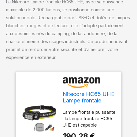
La Nitecore Lampe frontale HC65 UHE, avec sa puissance
maximale de 2 000 lumens, se positionne comme une
solution idéale. Rechargeable par USB-C et dotée de lampes
blanches, rouges et de lecture, elle s’adapte parfaitement
aux besoins variés du camping, de la randonnée, de la
chasse et même des usages industriels. Ce produit innovant
promet de renforcer votre sécurité et d’améliorer votre
expérience en extérieur.
Nitecore HC65 UHE
Lampe frontale
2000 lumens max en
Lampe frontale puissante
métal robuste
: la lampe frontale HC65
rechargeable USB-C
UHE est capable
avec lampes de
d'émettre 2 000 lumens
lecture blanches,
190,28 €