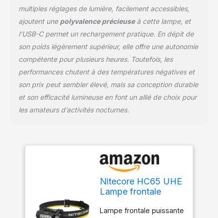
jusqu'à 2 mètres.
multiples réglages de lumière, facilement accessibles,
Contenu : lampe frontale
ajoutent une
polyvalence précieuse
à cette lampe, et
Nitecore HC65 UHE,
câble de charge USB-C,
l’USB-C permet un rechargement pratique. En dépit de
bandeau, étui de
son poids légèrement supérieur, elle offre une autonomie
rangement, autocollant
compétente pour plusieurs heures. Toutefois, les
Nitecore
performances chutent à des températures négatives et
son prix peut sembler élevé, mais sa conception durable
et son efficacité lumineuse en font un allié de choix pour
les amateurs d’activités nocturnes.
Nitecore HC65 UHE
Lampe frontale
2000 lumens max en
Lampe frontale puissante
métal robuste