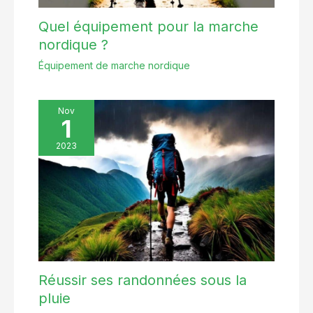
Quel équipement pour la marche
nordique ?
Équipement de marche nordique
Nov
1
2023
Réussir ses randonnées sous la
pluie