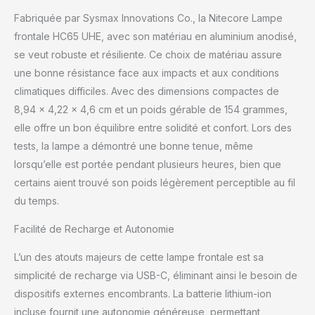
pour se recharger.
Fabriquée par Sysmax Innovations Co., la Nitecore Lampe
Robuste et durable :
frontale HC65 UHE, avec son matériau en aluminium anodisé,
fabriqué à partir d'alliage
se veut robuste et résiliente. Ce choix de matériau assure
d'aluminium de qualité
aéronautique avec une
une bonne résistance face aux impacts et aux conditions
finition anodisée dure HA
climatiques difficiles. Avec des dimensions compactes de
III, classé IP68, et
8,94 x 4,22 x 4,6 cm et un poids gérable de 154 grammes,
résistant aux chocs
elle offre un bon équilibre entre solidité et confort. Lors des
jusqu'à 2 mètres.
Contenu : lampe frontale
tests, la lampe a démontré une bonne tenue, même
Nitecore HC65 UHE,
lorsqu’elle est portée pendant plusieurs heures, bien que
câble de charge USB-C,
certains aient trouvé son poids légèrement perceptible au fil
bandeau, étui de
du temps.
rangement, autocollant
Nitecore
Facilité de Recharge et Autonomie
L’un des atouts majeurs de cette lampe frontale est sa
simplicité de recharge via USB-C, éliminant ainsi le besoin de
dispositifs externes encombrants. La batterie lithium-ion
incluse fournit une autonomie généreuse, permettant