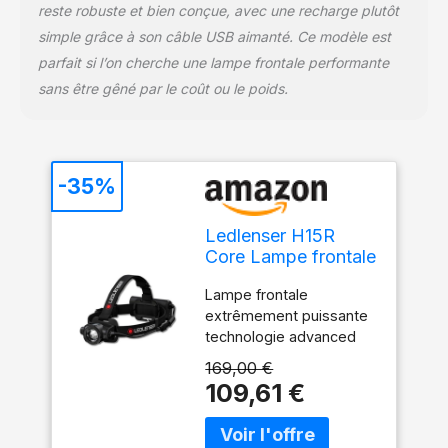
reste robuste et bien conçue, avec une recharge plutôt
simple grâce à son câble USB aimanté. Ce modèle est
parfait si l’on cherche une lampe frontale performante
sans être gêné par le coût ou le poids.
-35%
Ledlenser H15R
Core Lampe frontale
rechargeable,
Lampe frontale
2500lm, 250m,
extrêmement puissante
étanche IP68
technologie advanced
focus system brevetée³
169,00 €
Utilisation intuitive et
109,61 €
variation en continu grce
au dispositif wheel
switch sur la tête de