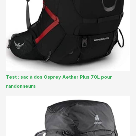
Test : sac à dos Osprey Aether Plus 70L pour
randonneurs