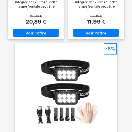
intégrée de 1200mAh, cette
intégrée de 1200mAh, cette
lampe frontale peut être
lampe frontale peut être
chargé via un câble USB
chargé via un câble USB
inclus. Le phare puissant peut
inclus. Le phare puissant peut
21,99 €
13,99 €
supporter des activités de
supporter des activités de
20,89 €
11,99 €
plein air à long terme après
plein air à long terme après
une charge complète, vous
une charge complète, vous
offrant une durée d'éclairage
offrant une durée d'éclairage
plus longue et une expérience
plus longue et une expérience
de charge plus détendue. 【8
de charge plus détendue. 【8
Modes d'éclairage avec
Modes d'éclairage avec
-8%
Détecteur de Mouvement】
Détecteur de Mouvement】
Capteur de mouvement
Capteur de mouvement
intégré, appuyez sur 2
intégré, appuyez sur 2
boutons pour changer de
boutons pour changer de
modes différents. 5 Modes
modes différents. 5 Modes
d'éclairage conventionnels:
d'éclairage conventionnels:
XPG Blanche/COB
XPG Blanche/COB
Blanche/XPG+COB
Blanche/XPG+COB
Blanche/COB Rouge/COB
Blanche/COB Rouge/COB
Stroboscopique Rouge. 3
Stroboscopique Rouge. 3
Modes d'éclairage du capteur:
Modes d'éclairage du capteur:
XPG Blanche/COB
XPG Blanche/COB
Blanche/XPG+COB Blanche.
Blanche/XPG+COB Blanche.
La capteur de gestes vous
La capteur de gestes vous
offre la commodité dont vous
offre la commodité dont vous
avez besoin pour toute
avez besoin pour toute
utilisation dans l'obscurité.
utilisation dans l'obscurité.
【Réglable et Confortable】La
【Réglable et Confortable】La
base de phare réglable à 45 °
base de phare réglable à 45 °