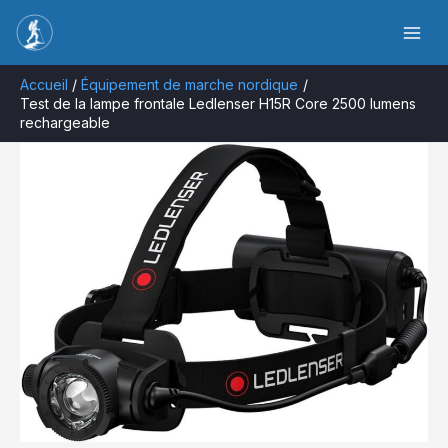
Aller
Rechercher
au
contenu
Accueil
Équipement de marche nordique
Test de la lampe frontale Ledlenser H15R Core 2500 lumens
rechargeable