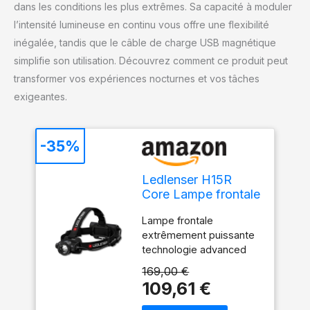
dans les conditions les plus extrêmes. Sa capacité à moduler
l’intensité lumineuse en continu vous offre une flexibilité
inégalée, tandis que le câble de charge USB magnétique
simplifie son utilisation. Découvrez comment ce produit peut
transformer vos expériences nocturnes et vos tâches
exigeantes.
-35%
Ledlenser H15R
Core Lampe frontale
rechargeable,
Lampe frontale
2500lm, 250m,
extrêmement puissante
étanche IP68
technologie advanced
focus system brevetée³
169,00 €
Utilisation intuitive et
109,61 €
variation en continu grce
au dispositif wheel