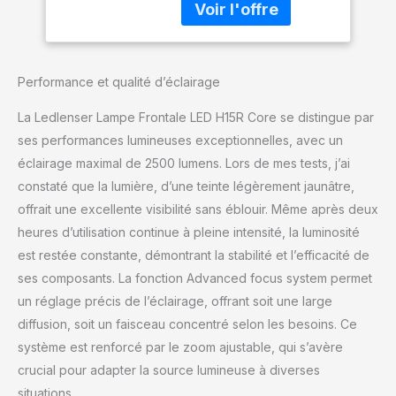
switch sur la tête de
lampe La tête de lampe
est réglable en continu
de 120 degrés vers le
Performance et qualité d’éclairage
haut et vers le bas
Protection extrêmement
La Ledlenser Lampe Frontale LED H15R Core se distingue par
élevée contre la
ses performances lumineuses exceptionnelles, avec un
poussière et l'eau (indice
éclairage maximal de 2500 lumens. Lors de mes tests, j’ai
de protection ip67) grce
à la technologie flex
constaté que la lumière, d’une teinte légèrement jaunâtre,
sealing Le système
offrait une excellente visibilité sans éblouir. Même après deux
ledlenser connecting, en
heures d’utilisation continue à pleine intensité, la luminosité
tant qu'interface
est restée constante, démontrant la stabilité et l’efficacité de
uniforme, permet un
couplage facile une large
ses composants. La fonction Advanced focus system permet
gamme d'accessoires
un réglage précis de l’éclairage, offrant soit une large
diffusion, soit un faisceau concentré selon les besoins. Ce
système est renforcé par le zoom ajustable, qui s’avère
crucial pour adapter la source lumineuse à diverses
situations.