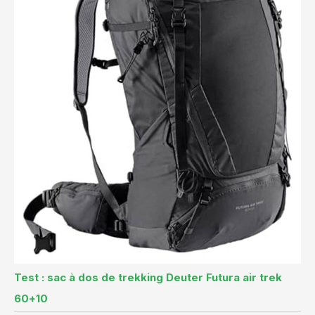
Test : sac à dos de trekking Deuter Futura air trek
60+10