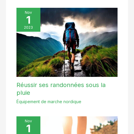
Nov
1
2023
Réussir ses randonnées sous la
pluie
Équipement de marche nordique
Nov
1