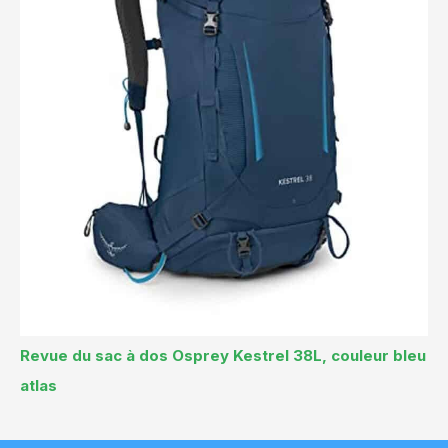
Revue du sac à dos Osprey Kestrel 38L, couleur bleu
atlas