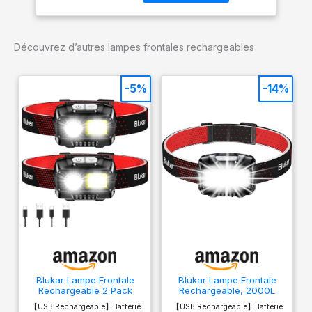
lampe La tête de lampe
est réglable en continu
de 120 degrés vers le
Découvrez d’autres lampes frontales rechargeables
haut et vers le bas
Protection extrêmement
élevée contre la
-5%
-14%
poussière et l'eau (indice
de protection ip67) grce
à la technologie flex
sealing Le système
ledlenser connecting, en
tant qu'interface
uniforme, permet un
couplage facile une large
gamme d'accessoires
Blukar Lampe Frontale
Blukar Lampe Frontale
Rechargeable 2 Pack
Rechargeable, 2000L
2000L Super Lumineux
Super Lumineux IPX5
【USB Rechargeable】Batterie
【USB Rechargeable】Batterie
IPX5 Étanche
Étanche