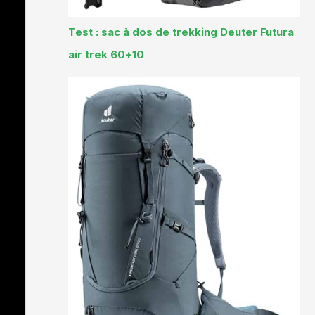
Test : sac à dos de trekking Deuter Futura
air trek 60+10