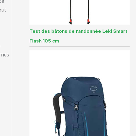
ce
eut
Test des bâtons de randonnée Leki Smart
Flash 105 cm
s
rnes