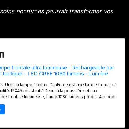
oins nocturnes pourrait transformer vos
pe frontale ultra lumineuse - Rechargeable par
 tactique - LED CREE 1080 lumens - Lumière
s-Unis, la lampe frontale DanForce est une lampe frontale à
lité. IPX45 résistant à l'eau, à la poussière et aux
e frontale lumineuse, haute 1080 lumens produit 4 modes
rt, faible, moyen, stroboscopique. La lampe frontale à lumière
pe frontale réglable à 90 degrés la rendent idéale pour toute
ique. Équipement multifonction : changez facilement les
e au point pour chercher à l'extérieur lorsque vous campez.
oomable offrant une précision maximale de l'éclair pour le