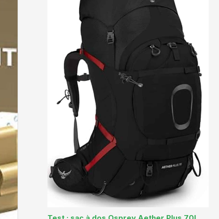
Test : sac à dos Osprey Aether Plus 70L