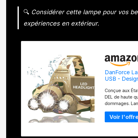
🔍
Considérer cette lampe pour vos bes
expériences en extérieur.
DanForce Lam
USB - Design
rouge
Conçue aux État
DEL de haute qua
dommages. Lamp
d'éclairage : fo
rouge et la lam
utilisation tact
lumières de mis
Mise au point z