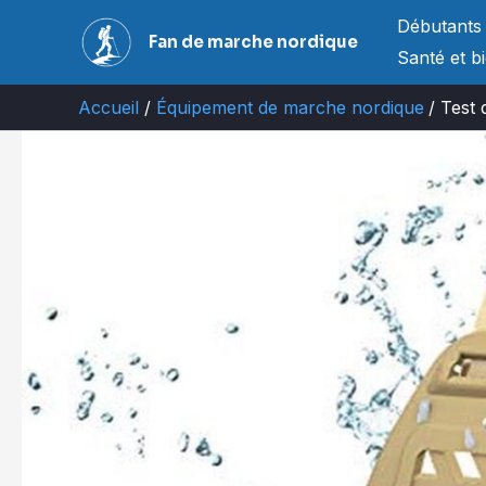
Aller
Débutants
Fan de marche nordique
au
Santé et b
contenu
Accueil
Équipement de marche nordique
Test 