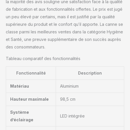
la majorité des avis souligne une satisfaction face à la qualité
âgées et aide les
personnes âgées à
de fabrication et aux fonctionnalités offertes. Le prix est jugé
maintenir une forme
un peu élevé par certains, mais il est justifié par la qualité
saine de la colonne
supérieure du produit et le confort qu’il apporte. La canne se
vertébrale. Cette canne
classe parmi les meilleures ventes dans la catégorie Hygiène
de marche réglable en
hauteur convient aux
et Santé, une preuve supplémentaire de son succès auprès
personnes mesurant
des consommateurs.
entre 152 cm et 190 cm.
[Processus de moulage
Tableau comparatif des fonctionnalités
intégré, mise à niveau
stable] La canne utilise
Fonctionnalité
Description
un corps en alliage
d'aluminium 6061 épaissi
Matériau
Aluminium
et renforcé, et l'anneau
métallique de la boucle
Hauteur maximale
98,5 cm
est verrouillé dans deux
directions ; la base de la
canne adopte un
Système
LED intégrée
processus de moulage
d’éclairage
intégré et 12 couches
d'anneaux en spirale