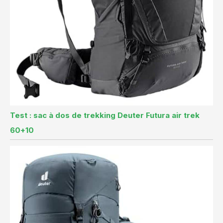
Test : sac à dos de trekking Deuter Futura air trek
60+10