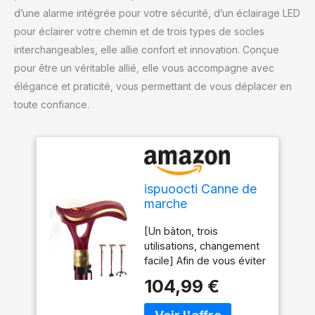
d’une alarme intégrée pour votre sécurité, d’un éclairage LED
pour éclairer votre chemin et de trois types de socles
interchangeables, elle allie confort et innovation. Conçue
pour être un véritable allié, elle vous accompagne avec
élégance et praticité, vous permettant de vous déplacer en
toute confiance.
ispuoocti Canne de
marche
multifonctions pour
[Un bâton, trois
homme et femme,
utilisations, changement
avec fonction
facile] Afin de vous éviter
d'alarme et éclairage
de nombreux choix,
LED, dotée de 3
104,99 €
cette canne est équipée
types d'attaches
de trois bases : une base
différents, cannes de