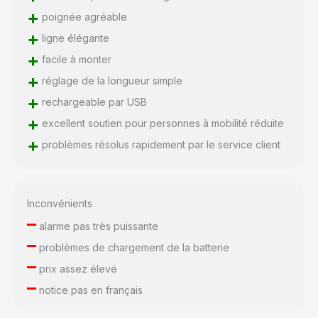
assurer la sécurité de
+
poignée agréable
l'utilisateur. [Rappel
chaleureux] Afin de
+
ligne élégante
faciliter le transport et la
+
facile à monter
portabilité, la canne est
+
divisée en deux parties
réglage de la longueur simple
supérieure et inférieure
+
rechargeable par USB
amovibles. Après avoir
+
excellent soutien pour personnes à mobilité réduite
reçu le produit, vous
pouvez l'installer ou le
+
problèmes résolus rapidement par le service client
démonter selon vos
propres besoins. La
canne peut être frottée
ou pressée par des
Inconvénients
objets lourds pendant le
–
alarme pas très puissante
transport, empêchant le
–
produit de fonctionner
problèmes de chargement de la batterie
correctement. Nous
–
prix assez élevé
sommes vraiment
–
désolés si vous recevez
notice pas en français
une canne défectueuse,
vous pouvez en faire la