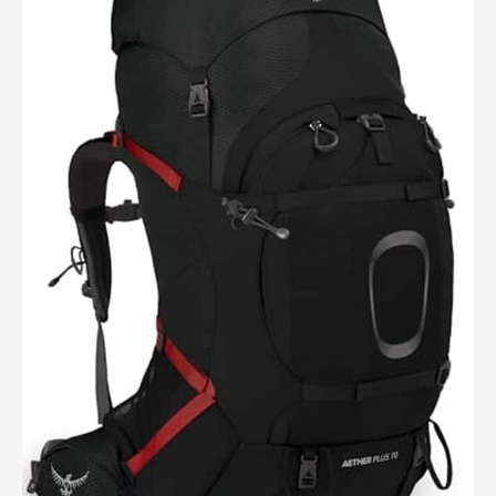
pouvez l'installer ou le
démonter selon vos
propres besoins. La
canne peut être frottée
ou pressée par des
objets lourds pendant le
transport, empêchant le
produit de fonctionner
correctement. Nous
sommes vraiment
désolés si vous recevez
une canne défectueuse,
vous pouvez en faire la
demande sur la
plateforme Amazon et
nous la retournerons ou
la remplacerons par une
nouvelle gratuitement