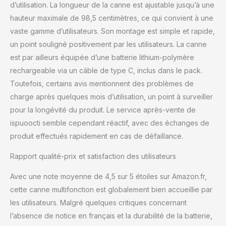
d’utilisation. La longueur de la canne est ajustable jusqu’à une
canne peut être chargée
sur un ordinateur, une
hauteur maximale de 98,5 centimètres, ce qui convient à une
source d'alimentation
vaste gamme d’utilisateurs. Son montage est simple et rapide,
mobile ou une prise de
un point souligné positivement par les utilisateurs. La canne
charge. Elle dispose
est par ailleurs équipée d’une batterie lithium-polymère
d'une batterie polymère
intégrée qui peut être
rechargeable via un câble de type C, inclus dans le pack.
chargée en 2 heures et
Toutefois, certains avis mentionnent des problèmes de
peut être utilisée jusqu'à
charge après quelques mois d’utilisation, un point à surveiller
30 jours. [Réglage
pour la longévité du produit. Le service après-vente de
télescopique à dix
ispuoocti semble cependant réactif, avec des échanges de
niveaux, réglage
scientifique de la
produit effectués rapidement en cas de défaillance.
hauteur] Réglage
télescopique à dix
Rapport qualité-prix et satisfaction des utilisateurs
niveaux, chaque position
est proche d'un réglage
Avec une note moyenne de 4,5 sur 5 étoiles sur Amazon.fr,
scientifique de la latitude
cette canne multifonction est globalement bien accueillie par
de 2,5 cm, ce qui répond
les utilisateurs. Malgré quelques critiques concernant
aux normes de santé
l’absence de notice en français et la durabilité de la batterie,
osseuse des personnes