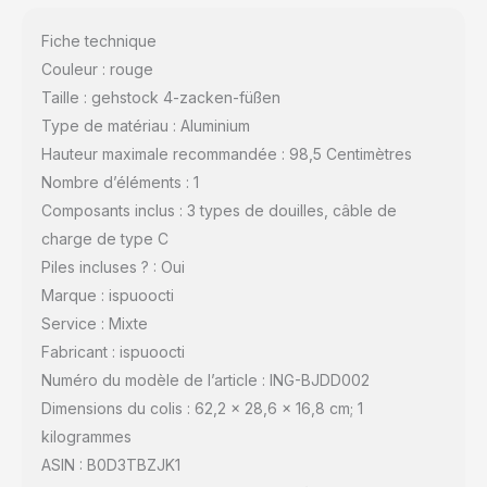
demande sur la
Fiche technique
plateforme Amazon et
nous la retournerons ou
Couleur : rouge
la remplacerons par une
Taille : gehstock 4-zacken-füßen
nouvelle gratuitement
Type de matériau : Aluminium
Hauteur maximale recommandée : 98,5 Centimètres
Nombre d’éléments : 1
Composants inclus : 3 types de douilles, câble de
charge de type C
Piles incluses ? : Oui
Marque : ispuoocti
Service : Mixte
Fabricant : ispuoocti
Numéro du modèle de l’article : ING-BJDD002
Dimensions du colis : 62,2 x 28,6 x 16,8 cm; 1
kilogrammes
ASIN : B0D3TBZJK1