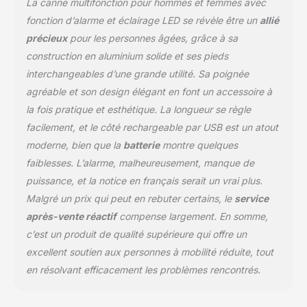
La canne multifonction pour hommes et femmes avec
en cas d'urgence, aidant
ainsi les personnes
fonction d’alarme et éclairage LED se révèle être un
allié
âgées à demander de
précieux
pour les personnes âgées, grâce à sa
l'aide aux autres à
construction en aluminium solide et ses pieds
temps. Le système
interchangeables d’une grande utilité. Sa poignée
d'alarme peut émettre
un son d'alarme
agréable et son design élégant en font un accessoire à
d'environ 100 décibels,
la fois pratique et esthétique. La longueur se règle
qui peut être clairement
facilement, et le côté rechargeable par USB est un atout
entendu dans un rayon
moderne, bien que la
batterie
montre quelques
de 100 mètres.
[Chargement direct
faiblesses. L’alarme, malheureusement, manque de
intelligent USB] La
puissance, et la notice en français serait un vrai plus.
poignée de la canne
Malgré un prix qui peut en rebuter certains, le
service
éclairée utilise des puces
après-vente réactif
compense largement. En somme,
d'éclairage LED de haute
qualité, des ondes
c’est un produit de qualité supérieure qui offre un
électromagnétiques de
excellent soutien aux personnes à mobilité réduite, tout
380 à 780 nm et une
en résolvant efficacement les problèmes rencontrés.
lumière plus uniforme,
garantissant une vision
lumineuse et claire pour