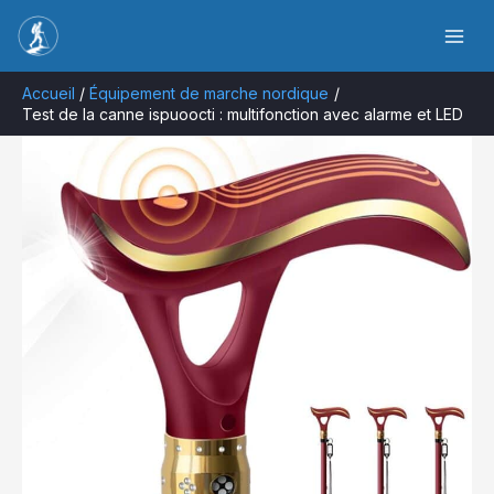
Aller
Rechercher
au
contenu
Accueil
Équipement de marche nordique
Test de la canne ispuoocti : multifonction avec alarme et LED