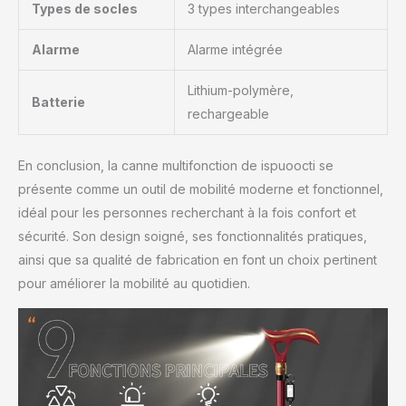
Types de socles
3 types interchangeables
cryptés sont verrouillées.
améliore la fermeté et la
Alarme
Alarme intégrée
stabilité de la canne de
marche. La conception
Lithium-polymère,
de la base absorbant les
Batterie
chocs garantit que les
rechargeable
personnes âgées
peuvent marcher en
En conclusion, la canne multifonction de ispuoocti se
douceur tout en
présente comme un outil de mobilité moderne et fonctionnel,
protégeant leurs genoux
et leurs articulations.
idéal pour les personnes recherchant à la fois confort et
[Pieds antidérapants
sécurité. Son design soigné, ses fonctionnalités pratiques,
TPR, prise stable,
ainsi que sa qualité de fabrication en font un choix pertinent
antidérapant] La canne a
pour améliorer la mobilité au quotidien.
des pieds antidérapants
TPR améliorés, une
fixation souple à rebond
en caoutchouc, une
bonne résistance à
l'usure, garantissant que
la canne est durable,