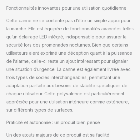
âgées à demander de
Fonctionnalités innovantes pour une utilisation quotidienne
l'aide aux autres à
temps. Le système
Cette canne ne se contente pas d’être un simple appui pour
d'alarme peut émettre
la marche. Elle est équipée de fonctionnalités avancées telles
un son d'alarme
qu’un éclairage LED intégré, indispensable pour assurer la
d'environ 100 décibels,
sécurité lors des promenades nocturnes. Bien que certains
qui peut être clairement
entendu dans un rayon
utilisateurs aient exprimé une déception quant à la puissance
de 100 mètres.
de l’alarme, celle-ci reste un ajout intéressant pour signaler
[Chargement direct
une situation d’urgence. La canne est également livrée avec
intelligent USB] La
trois types de socles interchangeables, permettant une
poignée de la canne
éclairée utilise des puces
adaptation parfaite aux besoins de stabilité spécifiques de
d'éclairage LED de haute
chaque utilisateur. Cette polyvalence est particulièrement
qualité, des ondes
appréciée pour une utilisation intérieure comme extérieure,
électromagnétiques de
sur différents types de surfaces.
380 à 780 nm et une
lumière plus uniforme,
Praticité et autonomie : un produit bien pensé
garantissant une vision
lumineuse et claire pour
Un des atouts majeurs de ce produit est sa facilité
les personnes âgées ; La