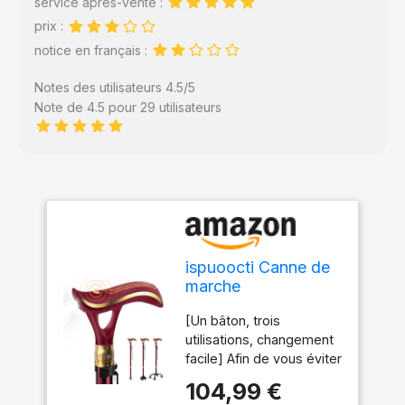
service après-vente :
prix :
notice en français :
Notes des utilisateurs 4.5/5
Note de 4.5 pour 29 utilisateurs
ispuoocti Canne de
marche
multifonctions pour
[Un bâton, trois
homme et femme,
utilisations, changement
avec fonction
facile] Afin de vous éviter
d'alarme et éclairage
de nombreux choix,
LED, dotée de 3
104,99 €
cette canne est équipée
types d'attaches