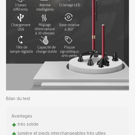
stable et antidérapante,
Le motif antidérapant
des pneus à trois
couches et la conception
à quatre pattes
garantissent un voyage
sûr pour les personnes
âgées sans glisser.
[Remarque spéciale]
Après avoir ajusté la
hauteur appropriée de la
canne en fonction de vos
propres besoins,
assurez-vous de faire
pivoter le cerceau de
Bilan du test
verrouillage dans le sens
inverse des aiguilles
d'une montre pour
Avantages
rendre la canne plus
+
très solide
stable, empêcher la
canne de trembler et
+
lumière et pieds interchangeables très utiles