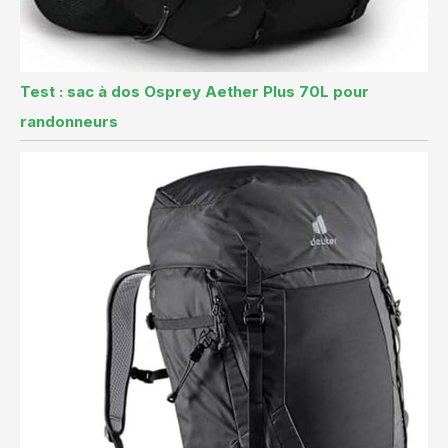
Test : sac à dos Osprey Aether Plus 70L pour
randonneurs