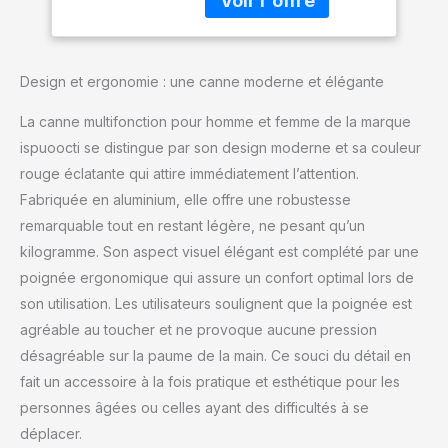
à un pied, une base
marche de haute
rotative à 360° et une
qualité pour
base à quatre pieds.
personnes âgées
Vous pouvez remplacer
Design et ergonomie : une canne moderne et élégante
la base appropriée en
fonction de
La canne multifonction pour homme et femme de la marque
l'environnement
ispuoocti se distingue par son design moderne et sa couleur
d'utilisation et des
rouge éclatante qui attire immédiatement l’attention.
différents besoins de
l'utilisateur, obtenant
Fabriquée en aluminium, elle offre une robustesse
ainsi une canne
remarquable tout en restant légère, ne pesant qu’un
polyvalente et une
kilogramme. Son aspect visuel élégant est complété par une
marche stable. [Alarme
poignée ergonomique qui assure un confort optimal lors de
intelligente en un clic]
Différente des cannes
son utilisation. Les utilisateurs soulignent que la poignée est
ordinaires, cette canne
agréable au toucher et ne provoque aucune pression
de marche homme et
désagréable sur la paume de la main. Ce souci du détail en
femme peut activer le
fait un accessoire à la fois pratique et esthétique pour les
système d'alarme
intelligent en un seul clic
personnes âgées ou celles ayant des difficultés à se
en cas d'urgence, aidant
déplacer.
ainsi les personnes