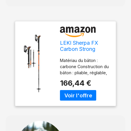
LEKI Sherpa FX
Carbon Strong
Bâtons de Ski
Matériau du bâton :
Orange Denim 120-
carbone Construction du
140 cm
bâton : pliable, réglable,
fermeture à pince
166,44 €
Activité spécifique : Ski
de randonnée Poids par
paire : 317 g