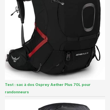
Test : sac à dos Osprey Aether Plus 70L pour
randonneurs