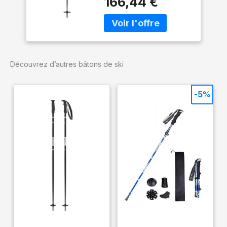
166,44 €
Activité spécifique : Ski
de randonnée Poids par
paire : 317 g
Découvrez d’autres bâtons de ski
-5%