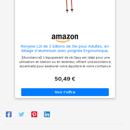
Atomic : en tant qu'entreprise
maintient au sec. Prise plus
familiale, le développement
ferme dans les zones
durable et l'innovation sont au
boueuses avec des arrêts de
cœur de nos préoccupations
boue supplémentaires.
Découvrez les autres produits
【Extensible Bâtons de
de notre gamme pour une
Marche】 Facile à Transporter
expérience de ski parfaite
- Notre bâton de randonnée
WeareSkiing
sont pliable et télescopiques,
il ne mesure que 14 pouces de
longueur après pliage. Vous
Ronyme Lot de 2 bâtons de Ski pour Adultes, en
pouvez facilement le ranger
Alliage d'aluminium avec poignée Ergonomique,
dans votre sac (0,79 livres).
pour en Plein air, Les Sports de Neige de, 115 Cm
Longueur ajustable pour des
【Assistance】L'équipement de ski Easy est idéal pour une
hauteurs 54 pouces, nous
utilisation en station ou en extérieur, offrant une assistance
fournissons un sac
essentielle pour améliorer votre équilibre et votre confiance
d'emballage en nylon pour
sur les pistes. 【Durabilité】Les bâtons de ski sont
une meilleure protection
fabriqués en alliage d'aluminium de qualité, garantissant
【POINTE EN CARBURE POUR
50,49 €
robustesse et durabilité en conditions extérieures.
TOUT TERRAIN】L'extrémité en
【Poignée】Les bâtons de ski sont équipés d'une poignée
carbure dur extrême est
antidérapante en caoutchouc offrant une prise en main
durable, résistante à la
confortable et sûre, avec la fermeté idéale pour un contrôle
chaleur, résistante aux acides
optimal. 【Stabilité】L'équipement de ski outdoor est doté
et à la corrosion. chaque pôle
d'une tige de 18 mm de diamètre pour une stabilité accrue et
est également livré avec un
un soutien fiable lors de vos aventures sur les pistes.
capuchon en caoutchouc
【Équilibre】Conçu pour le ski, ce bâton de ski vous aide à
anti-dérapant amovible et un
maintenir un équilibre corporel optimal sur les pistes.
panier de boue / neige. Il peut
être utilisé en haute altitude et
par temps froid. 【AMÉLIORER
LES PERFORMANCE】C'est un