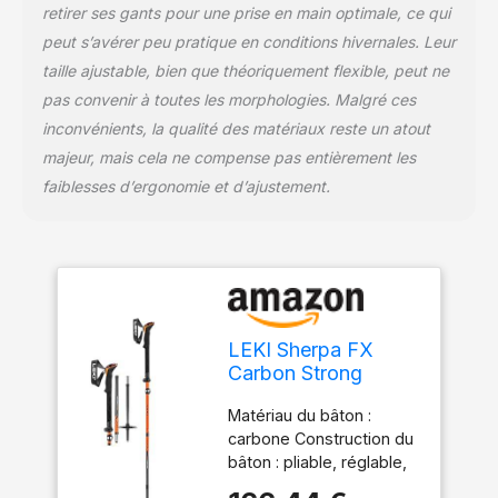
retirer ses gants pour une prise en main optimale, ce qui
peut s’avérer peu pratique en conditions hivernales. Leur
taille ajustable, bien que théoriquement flexible, peut ne
pas convenir à toutes les morphologies. Malgré ces
inconvénients, la qualité des matériaux reste un atout
majeur, mais cela ne compense pas entièrement les
faiblesses d’ergonomie et d’ajustement.
LEKI Sherpa FX
Carbon Strong
Bâtons de Ski
Matériau du bâton :
Orange Denim 120-
carbone Construction du
140 cm
bâton : pliable, réglable,
fermeture à pince