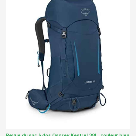
Revue du sac à dos Osprey Kestrel 38L, couleur bleu