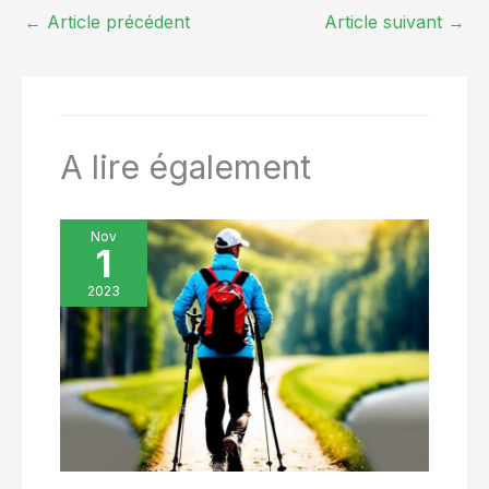
outil essentiel pour le
←
Article précédent
Article suivant
→
trekking, la marche, la
randonnée, l'escalade. Aide à
augmenter votre vitesse
moyenne, offre un meilleur
équilibre et réduit la fatigue.
Facile à transporter dans votre
sac à dos. Convient pour les
hommes et les femmes.
A lire également
Remarque: Ne vous étirez pas
au-delà de l'arrêt, il y a 1 pièce
et 2 pièces. Le nombre dépend
de la photo Swatch. La photo
Swatch montre un bâton. Il n'y
Nov
a qu'un seul bâton. La photo
1
montre deux bâtons et deux
bâtons.
2023