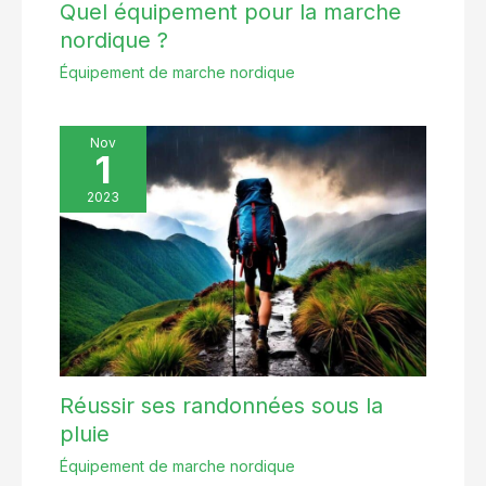
Quel équipement pour la marche
nordique ?
Équipement de marche nordique
Nov
1
2023
Réussir ses randonnées sous la
pluie
Équipement de marche nordique