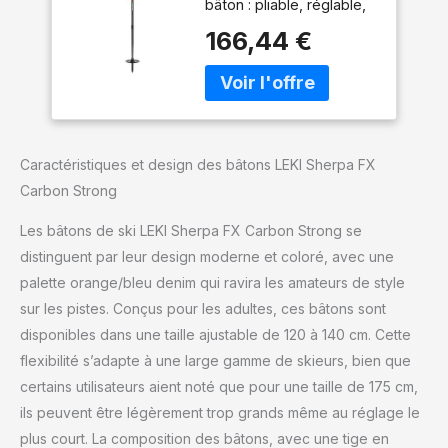
bâton : pliable, réglable,
fermeture à pince
166,44 €
Activité spécifique : Ski
de randonnée Poids par
paire : 317 g
Caractéristiques et design des bâtons LEKI Sherpa FX
Carbon Strong
Les bâtons de ski LEKI Sherpa FX Carbon Strong se
distinguent par leur design moderne et coloré, avec une
palette orange/bleu denim qui ravira les amateurs de style
sur les pistes. Conçus pour les adultes, ces bâtons sont
disponibles dans une taille ajustable de 120 à 140 cm. Cette
flexibilité s’adapte à une large gamme de skieurs, bien que
certains utilisateurs aient noté que pour une taille de 175 cm,
ils peuvent être légèrement trop grands même au réglage le
plus court. La composition des bâtons, avec une tige en