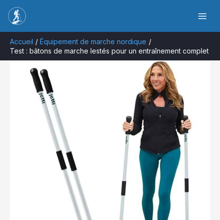
Aller
Rechercher
au
contenu
Accueil
Équipement de marche nordique
Test : bâtons de marche lestés pour un entraînement complet