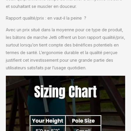
fournir des résultats
et souhaitant se muscler en douceur.
sans stresser vos
articulations.
Rapport qualité/prix : en vaut-il la peine ?
Avec un prix situé dans la moyenne pour ce type de produit,
les bâtons de marche Jetti offrent un bon rapport qualité/prix,
surtout lorsqu’on tient compte des bénéfices potentiels en
termes de santé. L’ergonomie durable et la qualité perçue
justifient cet investissement pour une grande partie des
utilisateurs satisfaits par l’usage quotidien.