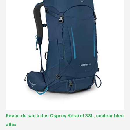
Revue du sac à dos Osprey Kestrel 38L, couleur bleu
atlas