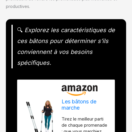
productives.
🔍
Explorez les caractéristiques de
ces bâtons pour déterminer s’ils
conviennent à vos besoins
spécifiques.
Les bâtons de
marche
parfaitement lestés
Tirez le meilleur parti
transforment la
de chaque promenade
marche en
: que vous marchiez