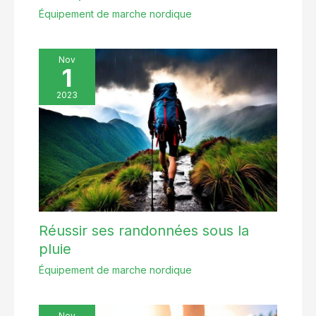
Équipement de marche nordique
Nov
1
2023
Réussir ses randonnées sous la
pluie
Équipement de marche nordique
Nov