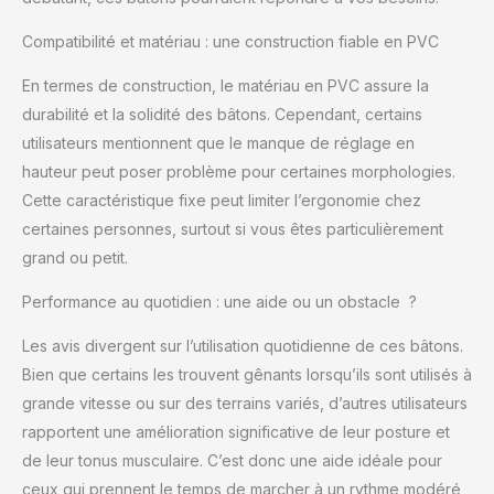
de calories en plus :
utilisez plus de
Compatibilité et matériau : une construction fiable en PVC
muscles, brûlez plus de
calories. Les tests en
En termes de construction, le matériau en PVC assure la
laboratoire prouvent
durabilité et la solidité des bâtons. Cependant, certains
que marcher avec les
utilisateurs mentionnent que le manque de réglage en
bâtons Jetti brûle en
hauteur peut poser problème pour certaines morphologies.
moyenne 56 % plus de
calories que la marche
Cette caractéristique fixe peut limiter l’ergonomie chez
régulière. Meilleur
certaines personnes, surtout si vous êtes particulièrement
équilibre et stabilité :
grand ou petit.
marcher avec les
bâtons Jetti permet un
Performance au quotidien : une aide ou un obstacle ?
meilleur équilibre et
une meilleure stabilité.
Les avis divergent sur l’utilisation quotidienne de ces bâtons.
Parfaitement pesé :
Bien que certains les trouvent gênants lorsqu’ils sont utilisés à
chaque bâton pèse 0,5
grande vitesse ou sur des terrains variés, d’autres utilisateurs
kg, environ deux fois
plus qu'un bâton de
rapportent une amélioration significative de leur posture et
randonnée ordinaire.
de leur tonus musculaire. C’est donc une aide idéale pour
Parfaitement lesté pour
ceux qui prennent le temps de marcher à un rythme modéré