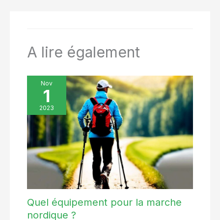
livré avec un sac pour une
transport vous permet de
portabilité facile
ranger et de transporter
facilement les bâtons, puis de
les ranger dans votre sac à
dos, votre valise ou votre sac
de voyage, facilitant ainsi vos
A lire également
déplacements ! 【TERRAIN ET
TEMPS TOUTES SAISONS】: 4
embouts en caoutchouc, 2
embouts de bottes, 2 paniers
à neige, 2 paniers à boue pour
Nov
les surfaces dures, le gravier,
1
la terre, les rochers, la boue
ou la neige, et tous types de
2023
terrains et de conditions
météorologiques avec facilité.
Quel équipement pour la marche
nordique ?