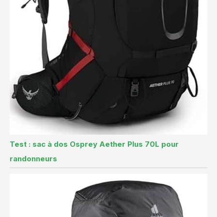
Test : sac à dos Osprey Aether Plus 70L pour
randonneurs