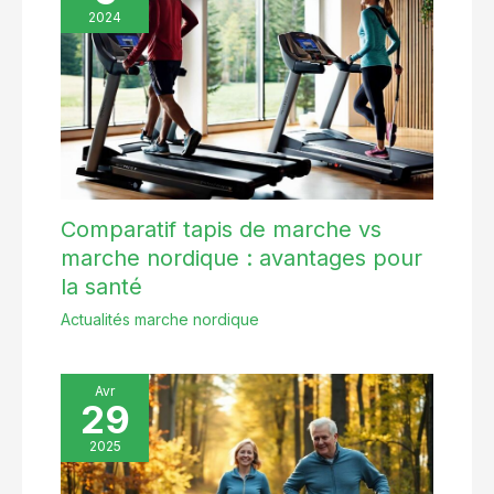
2024
Comparatif tapis de marche vs
marche nordique : avantages pour
la santé
Actualités marche nordique
Avr
29
2025