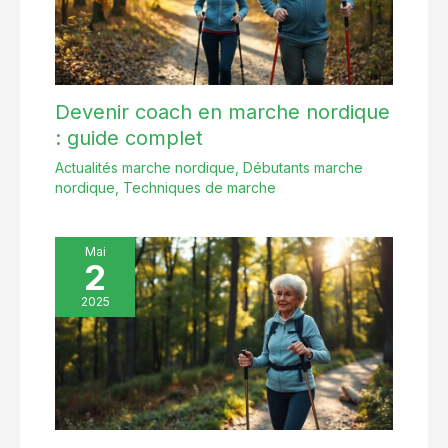
Devenir coach en marche nordique
: guide complet
Actualités marche nordique
,
Débutants marche
nordique
,
Techniques de marche
Mai
2
2025