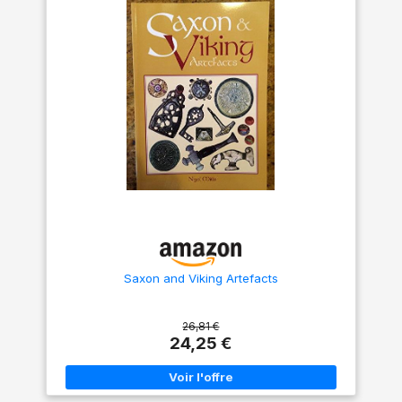
l'esprit des nordiques avec
notre corne à boire naturelle
de style médiéval fabriquée à
la main. Un cadeau parfait
pour toutes les saisons pour
les hommes : un cadeau
parfait pour votre mari, papa
ou ami pour Noël, le Nouvel
An, la fête des pères, les
anniversaires ou les
anniversaires. C'est une façon
mémorable de célébrer tout
homme qui apprécie la qualité
artisanale et le design
d'inspiration nordique. Tasse
en corne de Viking
authentique et fonctionnelle :
avec une capacité généreuse
de 473,6 g, la corne FENRIR
est parfaite pour profiter de la
Saxon and Viking Artefacts
bière, de l'hydromel, de la
bière ou de toute boisson de
choix. Chaque corne dispose
d'une finition naturelle
26,81 €
unique, assurant qu'il n'y en a
24,25 €
pas deux identiques, vous
donnant une expérience
viking vraiment unique en son
genre. Qualité supérieure et
prêt à offrir : fabriquée à partir