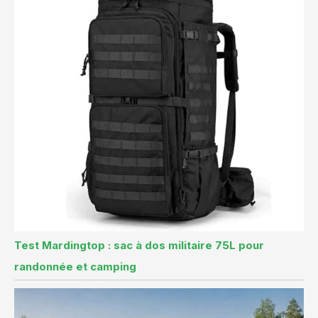
Test Mardingtop : sac à dos militaire 75L pour
randonnée et camping