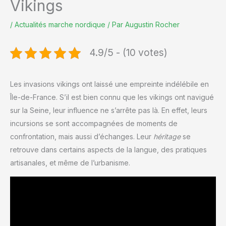
Vikings
/
Actualités marche nordique
/ Par
Augustin Rocher
4.9/5 - (10 votes)
Les invasions vikings ont laissé une empreinte indélébile en
Île-de-France. S’il est bien connu que les vikings ont navigué
sur la Seine, leur influence ne s’arrête pas là. En effet, leurs
incursions se sont accompagnées de moments de
confrontation, mais aussi d’échanges. Leur
héritage
se
retrouve dans certains aspects de la langue, des pratiques
artisanales, et même de l’urbanisme.