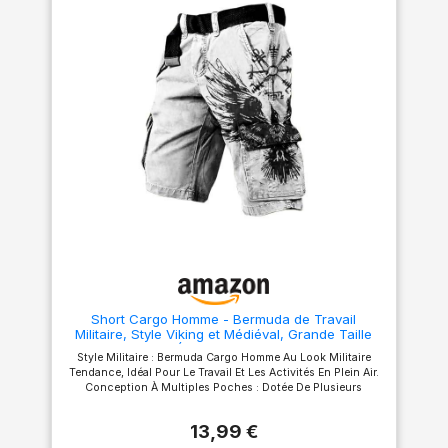
sport, extérieur, camping,
style unique. Matière :
randonnée etc.
Fabriqué en fibre polyester de
haute qualité. Elle a une
texture soyeuse, est facile à
entretenir, sèche rapidement
et est infroissable. Il permet de
conserver un motif réaliste et
garantit que la couleur ne
s'estompe pas. CADEAU IDÉAL
: Ce sweat à capuche zippé
unisexe et polyvalent convient
aussi bien aux hommes qu'aux
femmes. C'est également un
excellent cadeau pour les
amis et la famille. A propos de
la taille : Taille américaine.
Veuillez prendre la bonne
mesure lorsque vous achetez
un cadeau.
Short Cargo Homme - Bermuda de Travail
Militaire, Style Viking et Médiéval, Grande Taille
Pantalon Court Été avec Multi-Poches pour Le
Style Militaire : Bermuda Cargo Homme Au Look Militaire
Sport, la Randonnée
Tendance, Idéal Pour Le Travail Et Les Activités En Plein Air.
Conception À Multiples Poches : Dotée De Plusieurs
Poches Pratiques, Elle Permet De Ranger Facilement Effets
Personnels Lors De Activités Sportives Ou De Randonnées.
13,99 €
Grandes Tailles : Nous Proposons Des Modèles En Grandes
Tailles Pour Offrir Un Confort À Toutes Les Morphologies.