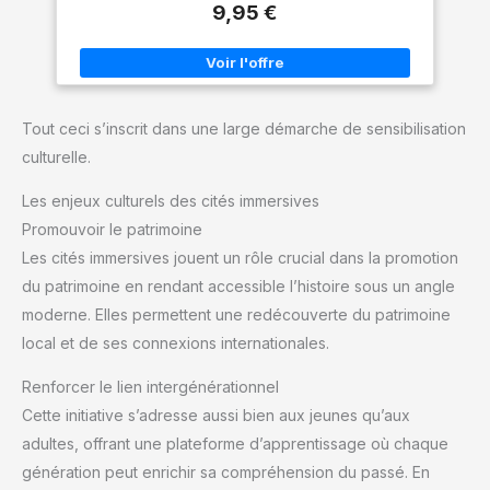
9,95 €
0,8 mm, un format à la fois bien visible et discret, idéal pour
tout type d'espace intérieur. 📌 ADHÉSIF: L'arrière est doté
d'un adhésif haute résistance. Sans vis ni outils: il suffit de
décoller et de coller sur les portes, murs, vitres ou
comptoirs en quelques secondes à peine. 🛡️ ALUMINIUM DE
QUALITÉ: La plaque d'information ronde est fabriquée en
aluminium de première qualité, résistante, durable et très
Tout ceci s’inscrit dans une large démarche de sensibilisation
facile à nettoyer, même dans les milieux très humides. ❗
SIGNALISATION: Une bonne signalisation du point d'accueil
culturelle.
est essentielle dans les bureaux, hôtels, commerces et
espaces publics, pour que chacun trouve vite les
renseignements utiles.
Les enjeux culturels des cités immersives
Promouvoir le patrimoine
Les cités immersives jouent un rôle crucial dans la promotion
du patrimoine en rendant accessible l’histoire sous un angle
moderne. Elles permettent une redécouverte du patrimoine
local et de ses connexions internationales.
Renforcer le lien intergénérationnel
Cette initiative s’adresse aussi bien aux jeunes qu’aux
adultes, offrant une plateforme d’apprentissage où chaque
génération peut enrichir sa compréhension du passé. En