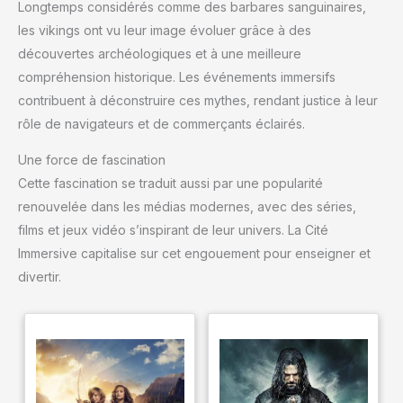
EMPORTER PARTOUT : Son
Longtemps considérés comme des barbares sanguinaires,
format « pocket » en fait un
jeu idéal pour les sorties et
les vikings ont vu leur image évoluer grâce à des
voyages !
découvertes archéologiques et à une meilleure
compréhension historique. Les événements immersifs
contribuent à déconstruire ces mythes, rendant justice à leur
rôle de navigateurs et de commerçants éclairés.
Une force de fascination
Cette fascination se traduit aussi par une popularité
renouvelée dans les médias modernes, avec des séries,
films et jeux vidéo s’inspirant de leur univers. La Cité
Immersive capitalise sur cet engouement pour enseigner et
divertir.