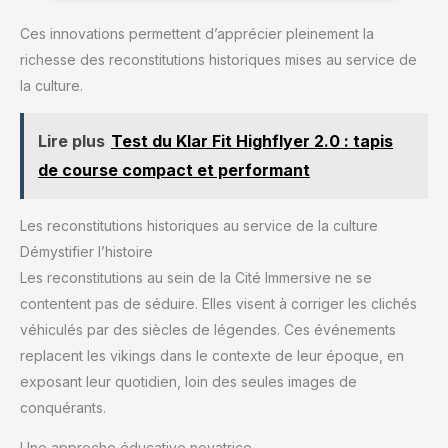
de corne de bœuf épaisse et
robuste avec une finition polie
Ces innovations permettent d’apprécier pleinement la
de qualité alimentaire et un
richesse des reconstitutions historiques mises au service de
fond 100 % étanche, la corne
viking FENRIR garantit une
la culture.
expérience de boisson sûre et
durable. Livré avec un sac
cadeau Spirit gratuit pour
protéger votre ensemble -
Lire plus
Test du Klar Fit Highflyer 2.0 : tapis
parfait pour offrir ou ranger
entre deux aventures.
de course compact et performant
Les reconstitutions historiques au service de la culture
Démystifier l’histoire
Les reconstitutions au sein de la Cité Immersive ne se
contentent pas de séduire. Elles visent à corriger les clichés
véhiculés par des siècles de légendes. Ces événements
replacent les vikings dans le contexte de leur époque, en
exposant leur quotidien, loin des seules images de
conquérants.
Une approche éducative novatrice