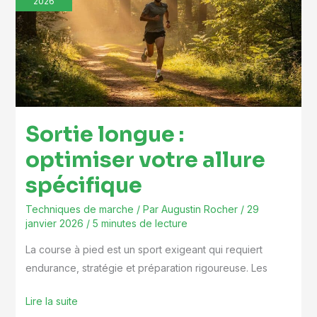
2026
optimiser
votre
allure
spécifique
Sortie longue :
optimiser votre allure
spécifique
Techniques de marche
/ Par
Augustin Rocher
/
29
janvier 2026
/
5 minutes de lecture
La course à pied est un sport exigeant qui requiert
endurance, stratégie et préparation rigoureuse. Les
Lire la suite