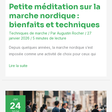
Petite méditation sur la
techniques
marche nordique :
bienfaits et techniques
Techniques de marche
/ Par
Augustin Rocher
/
27
janvier 2026
/
5 minutes de lecture
Depuis quelques années, la marche nordique s’est
imposée comme une activité de choix pour ceux qui
Lire la suite
Marcher
Jan
24
:
l’art
2026