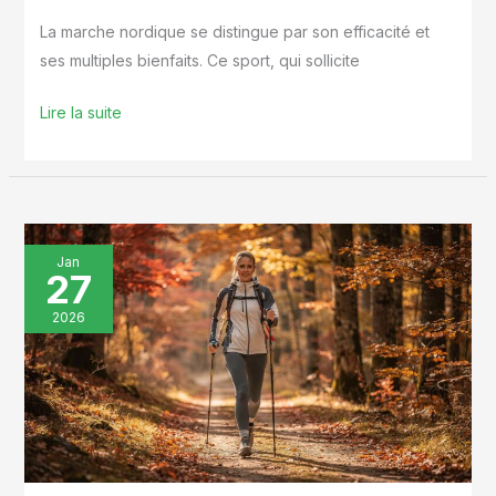
La marche nordique se distingue par son efficacité et
ses multiples bienfaits. Ce sport, qui sollicite
Lire la suite
Petite
Jan
27
méditation
sur
2026
la
marche
nordique
:
bienfaits
et