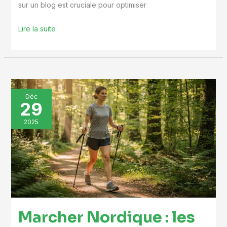
sur un blog est cruciale pour optimiser
Lire la suite
Marcher
Déc
29
Nordique
:
2025
les
Points
Clés
à
Surveiller
Marcher Nordique : les