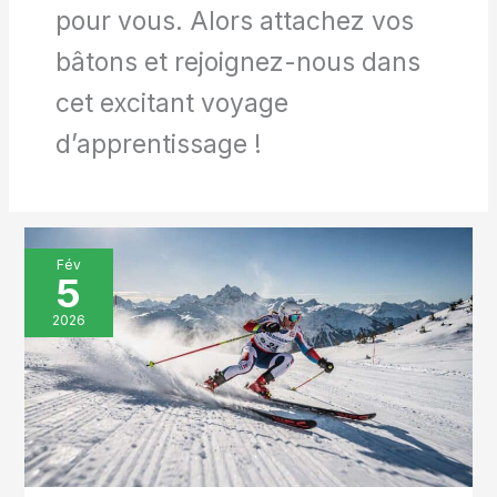
pour vous. Alors attachez vos
bâtons et rejoignez-nous dans
cet excitant voyage
d’apprentissage !
Fluidité,
Fév
5
amplitude
et
2026
vitesse
dans
le
sport
nordique