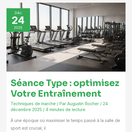
Séance
Déc
24
Type
:
2025
optimisez
Votre
Entraînement
Séance Type : optimisez
Votre Entraînement
Techniques de marche
/ Par
Augustin Rocher
/
24
décembre 2025
/
4 minutes de lecture
À une époque où maximiser le temps passé à la salle de
sport est crucial, il