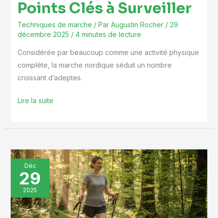
Points Clés à Surveiller
Techniques de marche
/ Par
Augustin Rocher
/
29
décembre 2025
/
4 minutes de lecture
Considérée par beaucoup comme une activité physique
complète, la marche nordique séduit un nombre
croissant d’adeptes.
Lire la suite
Marcher
Déc
29
Nordique
:
2025
les
Points