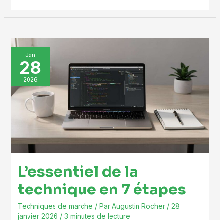
L’essentiel
Jan
28
de
la
2026
technique
en
7
étapes
L’essentiel de la
technique en 7 étapes
Techniques de marche
/ Par
Augustin Rocher
/
28
janvier 2026
/
3 minutes de lecture