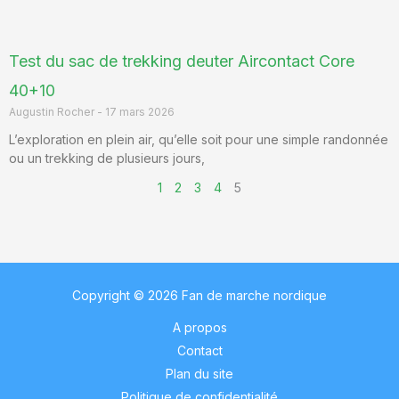
Test du sac de trekking deuter Aircontact Core
40+10
Augustin Rocher
17 mars 2026
L’exploration en plein air, qu’elle soit pour une simple randonnée
ou un trekking de plusieurs jours,
1
2
3
4
5
Copyright © 2026 Fan de marche nordique
A propos
Contact
Plan du site
Politique de confidentialité